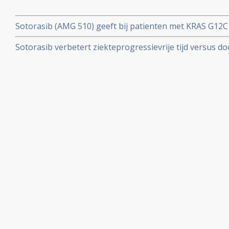
Sotorasib (AMG 510) geeft bij patienten met KRAS G12C 
zwaar voorbehandelde darmkanker en longkanker met 
Sotorasib verbetert ziekteprogressievrije tijd versus doc
resultaten copy 1
patiënten met voorbehandelde niet-kleincellige longk