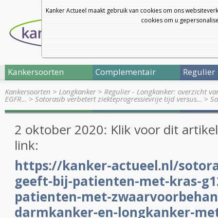
Kanker Actueel maakt gebruik van cookies om ons websiteverk
cookies om u gepersonalisee
Kankersoorten
Complementair
Regulier
Kankersoorten
>
Longkanker
>
Regulier - Longkanker: overzicht v
EGFR…
>
Sotorasib verbetert ziekteprogressievrije tijd versus…
>
So
2 oktober 2020: Klik voor dit artik
link:
https://kanker-actueel.nl/sotor
geeft-bij-patienten-met-kras-g1
patienten-met-zwaarvoorbehan
darmkanker-en-longkanker-met-