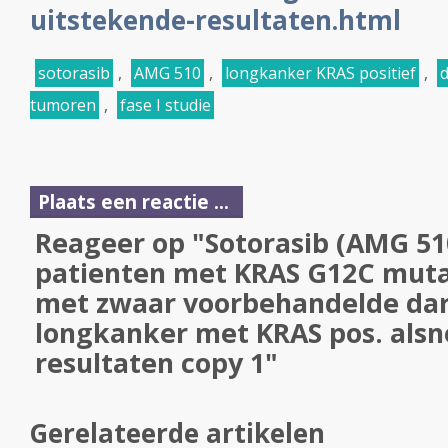
uitstekende-resultaten.html
sotorasib
,
AMG 510
,
longkanker KRAS positief
,
tumoren
,
fase I studie
Plaats een reactie ...
Reageer op "Sotorasib (AMG 510
patienten met KRAS G12C mutat
met zwaar voorbehandelde da
longkanker met KRAS pos. alsn
resultaten copy 1"
Gerelateerde artikelen