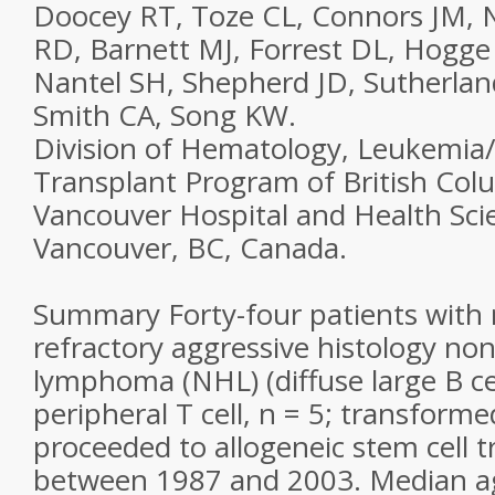
Doocey RT, Toze CL, Connors JM, N
RD, Barnett MJ, Forrest DL, Hogge 
Nantel SH, Shepherd JD, Sutherland
Smith CA, Song KW.
Division of Hematology, Leukemi
Transplant Program of British Col
Vancouver Hospital and Health Sci
Vancouver, BC, Canada.
Summary Forty-four patients with 
refractory aggressive histology no
lymphoma (NHL) (diffuse large B cel
peripheral T cell, n = 5; transformed
proceeded to allogeneic stem cell t
between 1987 and 2003. Median ag