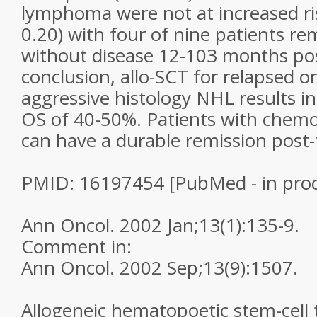
lymphoma were not at increased ris
0.20) with four of nine patients re
without disease 12-103 months pos
conclusion, allo-SCT for relapsed or
aggressive histology NHL results i
OS of 40-50%. Patients with chemo
can have a durable remission post-
PMID: 16197454 [PubMed - in proc
Ann Oncol. 2002 Jan;13(1):135-9.
Comment in:
Ann Oncol. 2002 Sep;13(9):1507.
Allogeneic hematopoetic stem-cell 