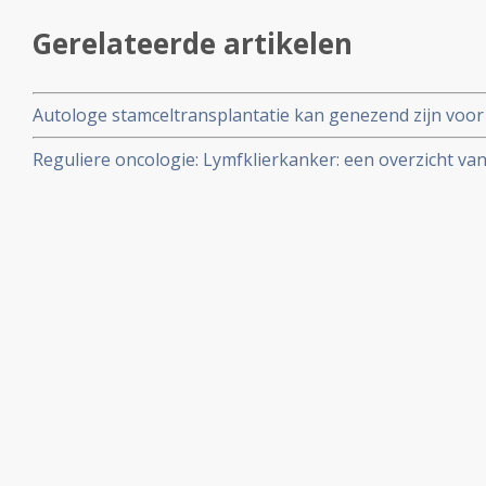
Gerelateerde artikelen
Autologe stamceltransplantatie kan genezend zijn voor p
lymfomen (5 jaars OS 81 procent na stamceltransplantati
Reguliere oncologie: Lymfklierkanker: een overzicht van
voor chemo en hoeven geen immunotherapie met ritu
ontwikkelingen in de reguliere zorg