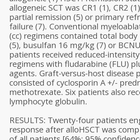
allogeneic SCT was CR1 (1), CR2 (1),
partial remission (5) or primary ref
failure (7). Conventional myeloabla
(cc) regimens contained total body 
(5), busulfan 16 mg/kg (7) or BCNU
patients received reduced-intensity 
regimens with fludarabine (FLU) plu
agents. Graft-versus-host disease 
consisted of cyclosporin A +/- pred
methotrexate. Six patients also rec
lymphocyte globulin.
RESULTS: Twenty-four patients eng
response after alloHSCT was compl
of all patients [64%: 95% confidenc