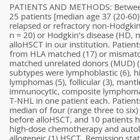
PATIENTS AND METHODS: Between
25 patients [median age 37 (20-60)
relapsed or refractory non-Hodgk
n = 20) or Hodgkin's disease (HD, n
alloHSCT in our institution. Patien
from HLA matched (17) or mismatch
matched unrelated donors (MUD) (6
subtypes were lymphoblastic (6), h
lymphomas (5), follicular (3), mantle
immunocytic, composite lymphoma 
T-NHL in one patient each. Patient
median of four (range three to six)
before alloHSCT, and 10 patients h
high-dose chemotherapy and autol
allogeneic (1) HSCT. Remission stat