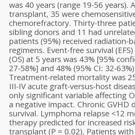
was 40 years (range 19-56 years). A
transplant, 35 were chemosensitiv
chemorefractory. Thirty-three pat
sibling donors and 11 had unrelate
patients (95%) received radiation-
regimens. Event-free survival (EFS) 
(OS) at 5 years was 43% [95% confid
27-58%] and 48% (95% CI: 32-63%) 
Treatment-related mortality was 2
III-IV acute graft-versus-host dise
only significant variable affecting
a negative impact. Chronic GVHD d
survival. Lymphoma relapse <12 mon
therapy predicted for increased ris
transplant (P = 0.02). Patients wit