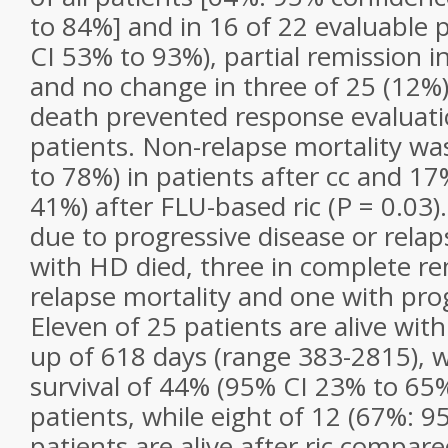
to 84%] and in 16 of 22 evaluable 
CI 53% to 93%), partial remission i
and no change in three of 25 (12%) 
death prevented response evaluatio
patients. Non-relapse mortality w
to 78%) in patients after cc and 1
41%) after FLU-based ric (P = 0.03).
due to progressive disease or relap
with HD died, three in complete re
relapse mortality and one with prog
Eleven of 25 patients are alive wit
up of 618 days (range 383-2815), w
survival of 44% (95% CI 23% to 65%)
patients, while eight of 12 (67%: 
patients are alive after ric compar