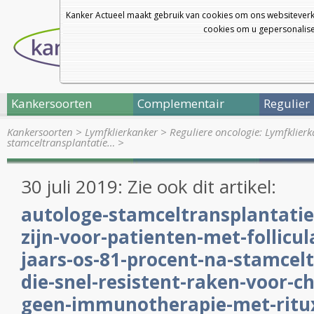
Kanker Actueel maakt gebruik van cookies om ons websiteverk
cookies om u gepersonalisee
Kankersoorten
Complementair
Regulier
Kankersoorten
>
Lymfklierkanker
>
Reguliere oncologie: Lymfklier
stamceltransplantatie…
>
30 juli 2019: Zie ook dit artikel:
autologe-stamceltransplantati
zijn-voor-patienten-met-follicu
jaars-os-81-procent-na-stamcelt
die-snel-resistent-raken-voor-
geen-immunotherapie-met-ritu