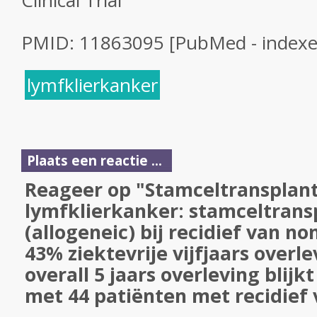
Clinical Trial
PMID: 11863095 [PubMed - index
lymfklierkanker
Plaats een reactie ...
Reageer op "Stamceltransplanta
lymfklierkanker: stamceltrans
(allogeneic) bij recidief van n
43% ziektevrije vijfjaars overl
overall 5 jaars overleving blijkt 
met 44 patiënten met recidief 