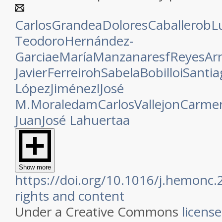
Carlos
Grande
a
Dolores
Caballero
b
L
Teodoro
Hernández-
Garcia
e
María
Manzanares
f
Reyes
Ar
Javier
Ferreiro
h
Sabela
Bobillo
i
Santia
López
Jiménez
l
José
M.
Moraleda
m
Carlos
Vallejo
n
Carme
Juan
José Lahuerta
a
Show more
https://doi.org/10.1016/j.hemonc.
rights and content
Under a Creative Commons
license