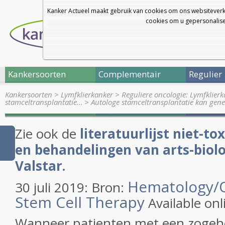
Kanker Actueel maakt gebruik van cookies om ons websiteverk
cookies om u gepersonalisee
Kankersoorten
Complementair
Regulier
Kankersoorten
>
Lymfklierkanker
>
Reguliere oncologie: Lymfklier
stamceltransplantatie…
>
Autologe stamceltransplantatie kan gen
Zie ook de
literatuurlijst niet-t
en behandelingen van arts-biolo
Valstar.
Hematology/
30 juli 2019: Bron:
Stem Cell Therapy
Available onl
Wanneer patienten met een zoge