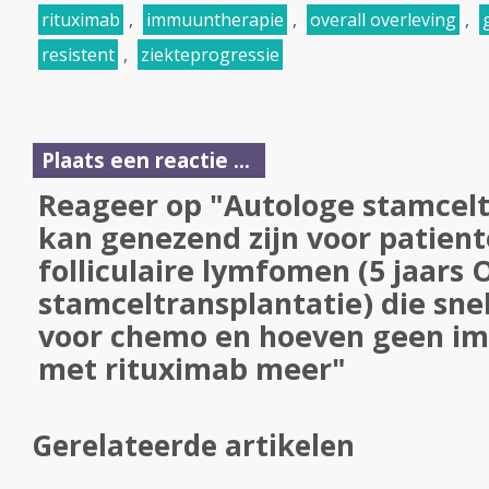
rituximab
,
immuuntherapie
,
overall overleving
,
resistent
,
ziekteprogressie
Plaats een reactie ...
Reageer op "Autologe stamcelt
kan genezend zijn voor patien
folliculaire lymfomen (5 jaars 
stamceltransplantatie) die sne
voor chemo en hoeven geen i
met rituximab meer"
Gerelateerde artikelen