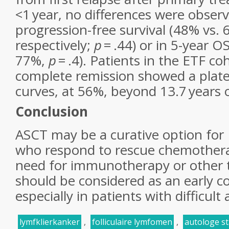
<1 year, no differences were observ
progression-free survival (48% vs. 
respectively;
p
= .44) or in 5-year O
77%,
p
= .4). Patients in the ETF co
complete remission showed a plate
curves, at 56%, beyond 13.7 years o
Conclusion
ASCT may be a curative option for 
who respond to rescue chemothera
need for immunotherapy or other 
should be considered as an early co
especially in patients with difficult
lymfklierkanker
,
folliculaire lymfomen
,
autologe st