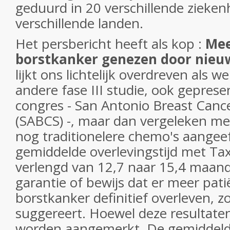
geduurd in 20 verschillende zieken
verschillende landen.
Het persbericht heeft als kop :
Mee
borstkanker genezen door nieu
lijkt ons lichtelijk overdreven als w
andere fase III studie, ook geprese
congres - San Antonio Breast Can
(SABCS) -, maar dan vergeleken met
nog traditionelere chemo's aangeef
gemiddelde overlevingstijd met Ta
verlengd van 12,7 naar 15,4 maan
garantie of bewijs dat er meer pat
borstkanker definitief overleven, z
suggereert. Hoewel deze resultaten 
worden aangemerkt. De gemiddelde