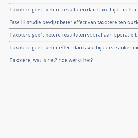
beweerd, aldus arts - bioloog drs. E. Valstar na studiea
Taxotere geeft betere resultaten dan taxol bij borstkank
van dr. Nortier in Nederlands Tijdschrift voor Geneesk
gerandomiseerde studie
Fase III studie bewijst beter effect van taxotere ten opz
antracycline gebaseerde chemo.
Taxotere geeft betere resultaten vooraf aan operatie b
gerandomiseerde fase III studie
Taxotere geeft beter effect dan taxol bij borstkanker me
lymfklieren, aldus gerandomiseerde grootschalige fase
Taxotere, wat is het? hoe werkt het?
kritiek op taxol en taxotere bij zowel borstkanker als e