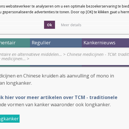
ons websiteverkeer te analyseren om u een optimale bezoekerservaring te bied
 gepersonaliseerde advertenties te tonen. Door op [OK] te klikken gaat u hie
Ok
Meer details
entair
Regulier
Kankernieuws
taire en alternatieve middelen…
>
Chinese medicijnen - TCM: tradi
e medicijnen…
>
icijnen en Chinese kruiden als aanvulling of mono in
van longkanker.
ik hier voor meer artikelen over TCM - traditionele
lende vormen van kanker waaronder ook longkanker.
ngkanker