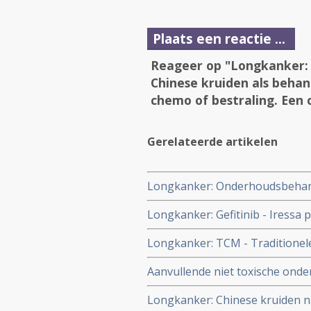
Plaats een reactie ...
Reageer op "Longkanker: T
Chinese kruiden als behan
chemo of bestraling. Een 
Gerelateerde artikelen
Longkanker: Onderhoudsbehand
chemotherapie bij longkanker ge
Longkanker: Gefitinib - Iressa
betere kwaliteit van leven copy
(plus 14,3 procent) en langere
Longkanker: TCM - Traditionel
vergelijking met alleen gefitin
gevorderde niet-kleincellige lo
Aanvullende niet toxische ond
leven in vergelijking met allee
yoga, beweging, voeding enz. n
Longkanker: Chinese kruiden na
bestraling - bij longkanker in 