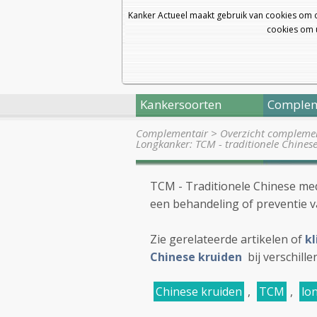
Kanker Actueel maakt gebruik van cookies om 
cookies om u
Kankersoorten
Complem
Complementair
>
Overzicht complemen
Longkanker: TCM - traditionele Chines
TCM - Traditionele Chinese med
een behandeling of preventie 
Zie gerelateerde artikelen of
kl
Chinese kruiden
bij verschil
Chinese kruiden
,
TCM
,
lo