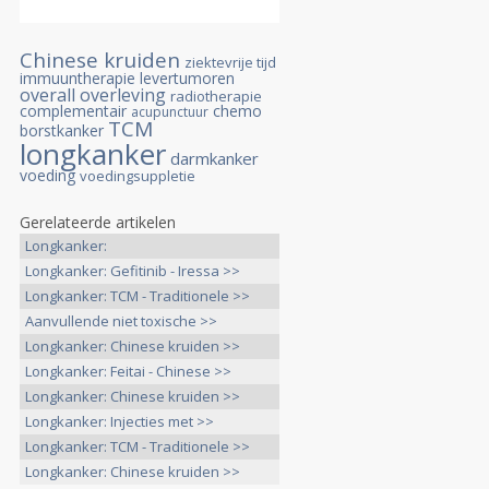
Chinese kruiden
ziektevrije tijd
immuuntherapie
levertumoren
overall overleving
radiotherapie
complementair
chemo
acupunctuur
TCM
borstkanker
longkanker
darmkanker
voeding
voedingsuppletie
Gerelateerde artikelen
Longkanker:
Onderhoudsbehandeling >>
Longkanker: Gefitinib - Iressa >>
Longkanker: TCM - Traditionele >>
Aanvullende niet toxische >>
Longkanker: Chinese kruiden >>
Longkanker: Feitai - Chinese >>
Longkanker: Chinese kruiden >>
Longkanker: Injecties met >>
Longkanker: TCM - Traditionele >>
Longkanker: Chinese kruiden >>