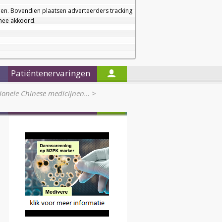
a
a
Startpagina
Nieuwsbrief
a
en. Bovendien plaatsen adverteerders tracking
rmee akkoord.
Alleen in de titels zoeken
Patiëntenervaringen
tionele Chinese medicijnen…
>