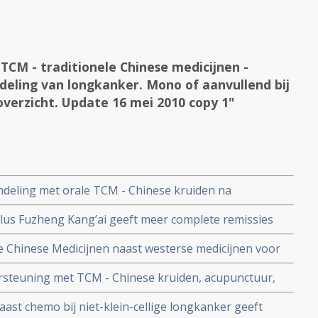
CM - traditionele Chinese medicijnen -
deling van longkanker. Mono of aanvullend bij
overzicht. Update 16 mei 2010 copy 1"
eling met orale TCM - Chinese kruiden na
eft significant betere overall overleving en veel
 plus Fuzheng Kang’ai geeft meer complete remissies
 1
 mediane overall overleving met minder bijwerkingen in
e Chinese Medicijnen naast westerse medicijnen voor
ib bij longkankerpatienten met EGFR mutatie
ngkanker geeft langere levensduur betere kwaliteit van
ersteuning met TCM - Chinese kruiden, acupunctuur,
n westerse medicijnen
aast en na reguliere behandelingen - chemo /
ast chemo bij niet-klein-cellige longkanker geeft
alle stadia vermindert kans op overlijden met meer dan