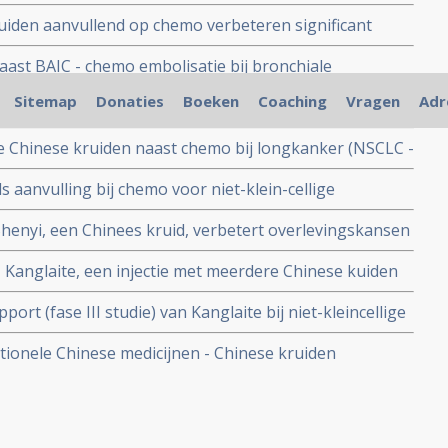
ere overleving en betere kwaliteit van leven dan alleen
ruiden aanvullend op chemo verbeteren significant
r langere progressie vrije tijd bij patienten met
ast BAIC - chemo embolisatie bij bronchiale
tere overleving - verdubbeling van twee jaars
Sitemap
Donaties
Boeken
Coaching
Vragen
Adr
ese kruiden naast chemo voor niet-klein-cellige
en significant minder bijwerkingen aldus
verbeteren mediane overlevingstijd en verbetert
e Chinese kruiden naast chemo bij longkanker (NSCLC -
 IV verlengt leven significant (45 procent). Zelfs geeft
 aanvulling bij chemo voor niet-klein-cellige
erleving dan alleen chemo.
etere mediane overleving - van 11,5 maanden naar 15,5
henyi, een Chinees kruid, verbetert overlevingskansen
r bijwerkingen aldus gerandomiseerde studie (116
et-klein-cellige longkanker
Kanglaite, een injectie met meerdere Chinese kuiden
betere resultaten op overlevingstijd en kwaliteit van
ort (fase III studie) van Kanglaite bij niet-kleincellige
derde niet-klein-cellige longkanker
or informatie over Kanglaite en lopende trials.
itionele Chinese medicijnen - Chinese kruiden
 alle vormen van kanker. Een overzicht van recente
tudies en artikelen