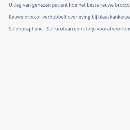
Uitleg van genezen patient hoe het beste rauwe brocco
voor optimale opname van Sulforaphane Glucosinolaat
Rauwe broccoli verdubbelt overleving bij blaaskanker
Sulphuraphane - Sulfurofaan een stofje vooral voorkom
opnieuw effectieve en veilige behandeling van kanker te
prostaatkanker en borstkanker.