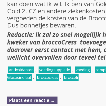
kan doen wat ik wil. Ik ben van Gol
Gold 2. CZ en andere ziekenkosten
vergoeden de kosten van de Brocc
Dus bonnetjes bewaren.
Redactie: ik zal zo snel mogelijjk 
kweker van broccoCress toevoege
daarover eerst contact met hem, 
wellicht overvallen door teveel te
antioxidanten
,
voedingsuppletie
,
voeding
,
compl
Glucosinolaat
,
broccocress
,
broccoli
Plaats een reactie ...