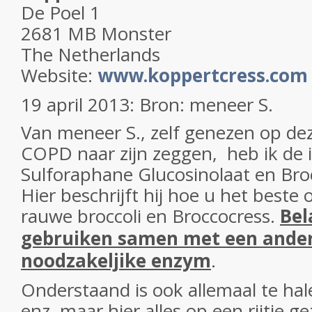
De Poel 1
2681 MB Monster
The Netherlands
Website:
www.koppertcress.com
19 april 2013: Bron: meneer S.
Van meneer S., zelf genezen op de
COPD naar zijn zeggen, heb ik de 
Sulforaphane Glucosinolaat en Bro
Hier beschrijft hij hoe u het best
rauwe broccoli en Broccocress.
Bel
gebruiken samen met een andere
noodzakeljike enzym
.
Onderstaand is ook allemaal te hale
enz. maar hier alles op een rijtje g