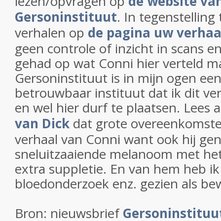
lezen/opvragen op
de website va
Gersoninstituut
. In tegenstelling
verhalen op
de pagina uw verhaa
geen controle of inzicht in scans 
gehad op wat Conni hier verteld m
Gersoninstituut is in mijn ogen ee
betrouwbaar instituut dat ik dit ve
en wel hier durf te plaatsen. Lees
van Dick
dat grote overeenkomste
verhaal van Conni want ook hij gen
sneluitzaaiende melanoom met he
extra suppletie. En van hem heb ik
bloedonderzoek enz. gezien als bew
Bron: nieuwsbrief
Gersoninstituu