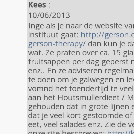
Kees
:
10/06/2013
Inge als je naar de website v
instituut gaat:
http://gerson.
gerson-therapy/
dan kun je d
wat. Ze praten over ca. 15 gl
fruitsappen per dag geperst 
enz.. En ze adviseren regelmat
te doen om je galwegen en lev
vomnd het toendertijd te vee
aan het Houtsmullerdieet / 
gehouden dat in grote lijnen
dat je veel kort gestoomde o
eet, veel salades enz. Zie de v
onze site beschreven:
http://