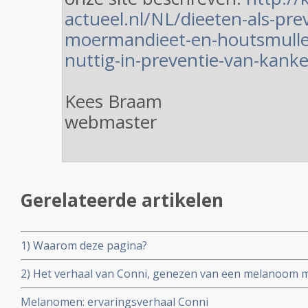
actueel.nl/NL/dieeten-als-pre
moermandieet-en-houtsmullerd
nuttig-in-preventie-van-kank
Kees Braam
webmaster
Gerelateerde artikelen
1) Waarom deze pagina?
2) Het verhaal van Conni, genezen van een melanoom m
de Gersontherapie nadat reguliere aanpak - operatie en
Melanomen: ervaringsverhaal Conni
verhaal is geplaatst 12 mei 2003