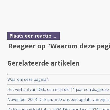
Plaats een reactie ...
Reageer op "Waarom deze pag
Gerelateerde artikelen
Waarom deze pagina?
Het verhaal van Dick, een man die 11 jaar een diagnose
melanoom met uitzaaiingen overleefde met hulp van het
November 2003: Dick stuurde ons een update van zijn situ
voedingsuppletie en een gezonde leefstijl. Dick overle
jaar vrij van zijn melanomen en leeft een kwalitatief goe
Dick overleed 5 oktober 2004. Dick werd mei 2004 gec