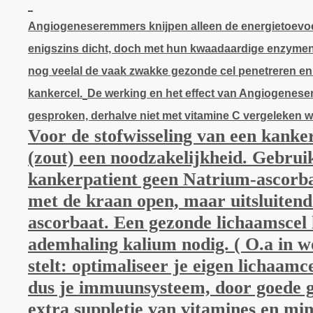
Angiogeneseremmers knijpen alleen de energietoevoe
enigszins dicht, doch met hun kwaadaardige enzyme
nog veelal de vaak zwakke gezonde cel penetreren en
kankercel.
De werking en het effect van Angiogenese
gesproken, derhalve niet met vitamine C vergeleken 
Voor de stofwisseling van een kanker
(zout) een noodzakelijkheid. Gebrui
kankerpatient geen Natrium-ascorbaa
met de kraan open, maar uitsluiten
ascorbaat. Een gezonde lichaamscel 
ademhaling kalium nodig. ( O.a in w
stelt: optimaliseer je eigen lichaamce
dus je immuunsysteem, door goede 
extra suppletie van vitamines en min