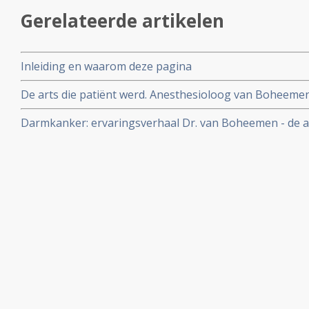
Gerelateerde artikelen
Inleiding en waarom deze pagina
De arts die patiënt werd. Anesthesioloog van Boheemen 
als ongeneeslijke kankerpatient en waarschuwt collega
Darmkanker: ervaringsverhaal Dr. van Boheemen - de ar
verzakelijking van de gezondheidszorg.