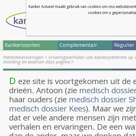
Kanker Actueel maakt gebruik van cookies om ons websiteverk
cookies om u gepersonalisee
Kankersoorten
Complementair
Regulier
Patiëntenervaringen
>
Ervaringsverhalen van kankerpatiënten op 
Inleiding en waarom deze pagina
>
D
eze site is voortgekomen uit de 
drieën. Antoon (zie
medisch dossie
haar ouders (zie
medisch dossier Sh
medisch dossier Kees
). Maar we zi
dat er vele andere mensen zijn met
verhalen en ervaringen. De een wat
dan de ander, maar we denken dat 