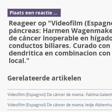
Plaats een reactie ...
Reageer op "Videofilm (Espagn
páncreas: Harmen Wagenmaker
de cáncer inoperable en hígado
conductos biliares. Curado con 
dendritica en combinacion con
local."
Gerelateerde artikelen
Videofilm (Espagnol) De cáncer de mama : Fatima Galamb
completa de un cáncer de mama sensible a hormonas (g
Videofilm (Espagnol) De cáncer de mama: Iedje Abbenhu
mediante terapia celular dendrítica e hipertermia.
años un cáncer de pecho con metástasis con un tratami