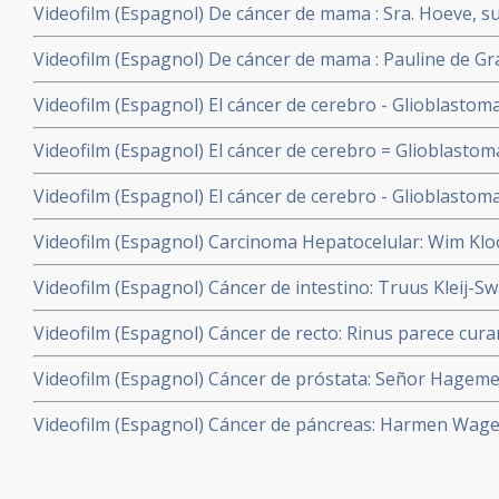
Videofilm (Espagnol) De cáncer de mama : Sra. Hoeve, 
y con hipertermia y terapia celular dendritica
parte hormonodependiente con metástasis (Grado IV) con
Videofilm (Espagnol) De cáncer de mama : Pauline de Gra
combinacion con hyperthermia.
cáncer de pecho no sensible a las hormonas con metást
Videofilm (Espagnol) El cáncer de cerebro - Glioblastoma
IV) con terapia celular dendritica en combinacion con h
superviviente de Glioblastoma Multiforma (grado IV). Cu
Videofilm (Espagnol) El cáncer de cerebro = Glioblastom
dendritica en combinacion con hyperthermia local.
Superviviente de un tumor cerebral. Un oligodendrogli
Videofilm (Espagnol) El cáncer de cerebro - Glioblastom
Multiforme - grado IV). R. esta curado con terapia celul
Boogaard, superviviente de un tumor cerebral inopera
Videofilm (Espagnol) Carcinoma Hepatocelular: Wim Klo
(grado IV). Dirk falleció sexto. de junio de 2010
hepatocarcinoma relacionado con Hepatitis B, metastasi
Videofilm (Espagnol) Cáncer de intestino: Truus Kleij-S
CH = Carcinoma Hepatocelular. Curado con terapia celul
intestino con terapia celular dendritica en combinacion 
con
Videofilm (Espagnol) Cáncer de recto: Rinus parece cur
resecable rectal mediante un tratamiento combinado de 
Videofilm (Espagnol) Cáncer de próstata: Señor Hagemey
células dendríticas y un estilo de vida saludable y la sup
próstata con metástasis (Grado III) con terapia celular 
Videofilm (Espagnol) Cáncer de páncreas: Harmen Wage
hyperthermia local.
cáncer inoperable en hígado, pancreas y conductos bilia
dendritica en combinacion con hyperthermia local.