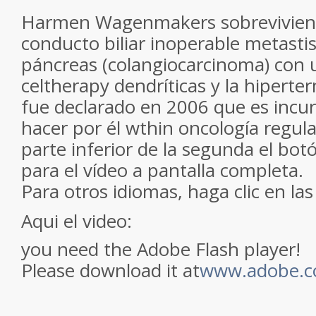
Harmen Wagenmakers sobrevivien
conducto biliar
inoperable metastis
páncreas
(
colangiocarcinoma) con 
celtherapy dendríticas
y la hiperte
fue declarado
en 2006
que es incu
hacer por él
wthin
oncología
regula
parte inferior
de la
segunda
el bot
para el vídeo
a pantalla completa.
Para otros idiomas
, haga clic
en las
Aqui el video:
you need the Adobe Flash player!
Please download it at
www.adobe.