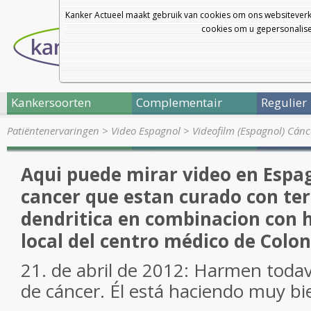
Kanker Actueel maakt gebruik van cookies om ons websiteverk
cookies om u gepersonalisee
Kankersoorten
Complementair
Regulier
Patiëntenervaringen
>
Video Espagnol
>
Videofilm (Espagnol) Cán
Aqui puede mirar video en Espa
cancer que estan curado con ter
dendritica en combinacion con
local del centro médico de Colon
21
.
de abril de 2012
:
Harmen
todav
de cáncer.
Él está haciendo
muy bi