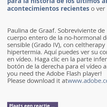
para
la historia
de los últimos 
acontecimientos recientes
o ver 
Paulina
de Graaf
.
Sobreviviente
de
cuerpo entero
de la
no-hormonal
d
sensible (Grado IV
), con celtherapy
hipertermia.
Aquí puedes ver
su
co
en
vídeo.
Haga clic
en la parte infer
botón
de la derecha
para el
vídeo a
you need the Adobe Flash player!
Please download it at
www.adobe.
Plaats een reactie ...