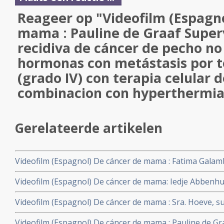
Reageer op "Videofilm (Espagn
mama : Pauline de Graaf Super
recidiva de cáncer de pecho no 
hormonas con metástasis por t
(grado IV) con terapia celular 
combinacion con hyperthermia
Gerelateerde artikelen
Videofilm (Espagnol) De cáncer de mama : Fatima Galamb
completa de un cáncer de mama sensible a hormonas (g
Videofilm (Espagnol) De cáncer de mama: Iedje Abbenhu
mediante terapia celular dendrítica e hipertermia.
años un cáncer de pecho con metástasis con un tratami
Videofilm (Espagnol) De cáncer de mama : Sra. Hoeve, 
y con hipertermia y terapia celular dendritica
parte hormonodependiente con metástasis (Grado IV) con
Videofilm (Espagnol) De cáncer de mama : Pauline de Gra