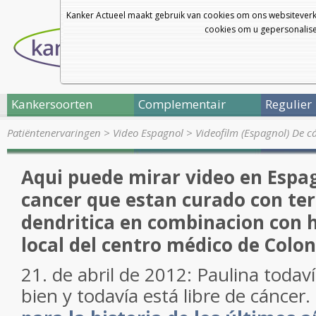
Kanker Actueel maakt gebruik van cookies om ons websiteverk
cookies om u gepersonalisee
Kankersoorten
Complementair
Regulier
Patiëntenervaringen
>
Video Espagnol
>
Videofilm (Espagnol) De 
Aqui puede mirar video en Espa
cancer que estan curado con ter
dendritica en combinacion con
local del centro médico de Colon
21
.
de abril de 2012
:
Paulina
todaví
bien
y todavía
está libre de
cáncer.