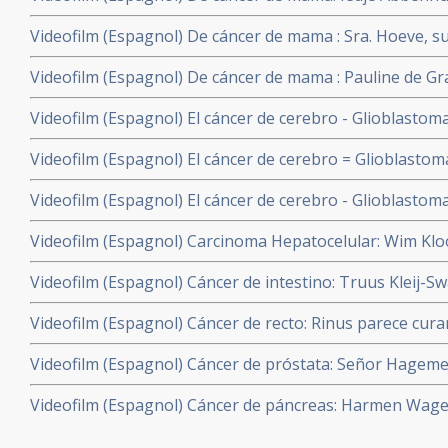
años un cáncer de pecho con metástasis con un tratami
Videofilm (Espagnol) De cáncer de mama : Sra. Hoeve, 
y con hipertermia y terapia celular dendritica
parte hormonodependiente con metástasis (Grado IV) con
Videofilm (Espagnol) De cáncer de mama : Pauline de Gra
combinacion con hyperthermia.
cáncer de pecho no sensible a las hormonas con metást
Videofilm (Espagnol) El cáncer de cerebro - Glioblastoma
IV) con terapia celular dendritica en combinacion con h
superviviente de Glioblastoma Multiforma (grado IV). Cu
Videofilm (Espagnol) El cáncer de cerebro = Glioblastom
dendritica en combinacion con hyperthermia local.
Superviviente de un tumor cerebral. Un oligodendrogli
Videofilm (Espagnol) El cáncer de cerebro - Glioblastom
Multiforme - grado IV). R. esta curado con terapia celul
Boogaard, superviviente de un tumor cerebral inopera
Videofilm (Espagnol) Carcinoma Hepatocelular: Wim Klo
(grado IV). Dirk falleció sexto. de junio de 2010
hepatocarcinoma relacionado con Hepatitis B, metastasi
Videofilm (Espagnol) Cáncer de intestino: Truus Kleij-S
CH = Carcinoma Hepatocelular. Curado con terapia celul
intestino con terapia celular dendritica en combinacion 
con
Videofilm (Espagnol) Cáncer de recto: Rinus parece cur
resecable rectal mediante un tratamiento combinado de 
Videofilm (Espagnol) Cáncer de próstata: Señor Hagemey
células dendríticas y un estilo de vida saludable y la sup
próstata con metástasis (Grado III) con terapia celular 
Videofilm (Espagnol) Cáncer de páncreas: Harmen Wage
hyperthermia local.
cáncer inoperable en hígado, pancreas y conductos bilia