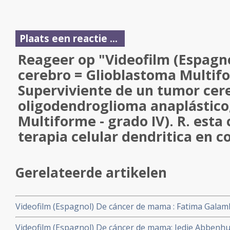
Plaats een reactie ...
Reageer op "Videofilm (Espagno
cerebro = Glioblastoma Multifo
Superviviente de un tumor cer
oligodendroglioma anaplástico
Multiforme - grado IV). R. esta
terapia celular dendritica en 
Gerelateerde artikelen
Videofilm (Espagnol) De cáncer de mama : Fatima Galamb
completa de un cáncer de mama sensible a hormonas (g
Videofilm (Espagnol) De cáncer de mama: Iedje Abbenhu
mediante terapia celular dendrítica e hipertermia.