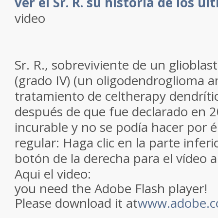
ver
el Sr. R.
su historia de
los úl
video
Sr. R.
, sobreviviente
de un gliobla
(grado IV
) (
un oligodendroglioma a
tratamiento de celtherapy
dendríti
después de que
fue declarado
en 
incurable
y no se podía
hacer por é
regular:
Haga clic
en la parte inferi
botón
de la derecha
para el
vídeo a
Aqui el video:
you need the Adobe Flash player!
Please download it at
www.adobe.