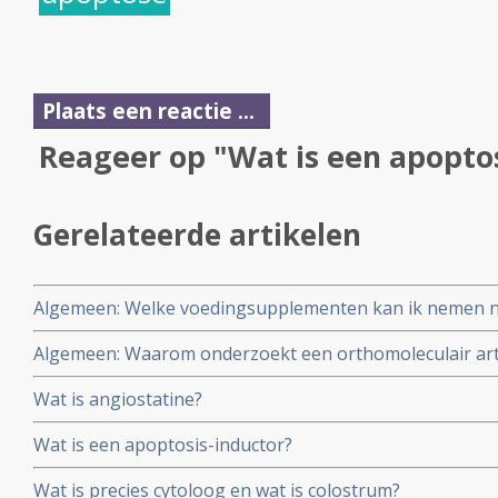
Plaats een reactie ...
Reageer op "Wat is een apoptos
Gerelateerde artikelen
Algemeen: Welke voedingsupplementen kan ik nemen 
cisplatin? Arts-bioloog Engelbert Valstar maakte voor
Algemeen: Waarom onderzoekt een orthomoleculair arts
effectieve voedingssupplementen met literatuurverwijz
aan lijstje van voedingssupplementen waar een patiënt
Wat is angiostatine?
schrijft altijd standaard lijstje voor?
Wat is een apoptosis-inductor?
Wat is precies cytoloog en wat is colostrum?