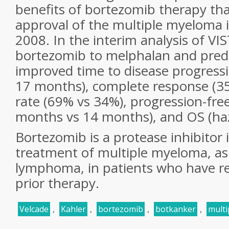
benefits of bortezomib therapy tha
approval of the multiple myeloma i
2008. In the interim analysis of VIS
bortezomib to melphalan and predn
improved time to disease progress
17 months), complete response (3
rate (69% vs 34%), progression-free
months vs 14 months), and OS (haza
Bortezomib is a protease inhibitor 
treatment of multiple myeloma, as 
lymphoma, in patients who have rec
prior therapy.
Velcade
,
Kahler
,
bortezomib
,
botkanker
,
mult