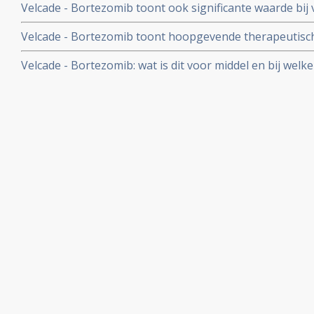
Velcade - Bortezomib toont ook significante waarde bi
aldus fase II studie
Velcade - Bortezomib toont hoopgevende therapeutisch
een recidief van mantelcel lympfomen en daarnaast oo
Velcade - Bortezomib: wat is dit voor middel en bij wel
patiënten met recidief van andere B-cel lympfomen, aldus
gebruikt: een overzicht van recente ontwikkelingen
patiënten