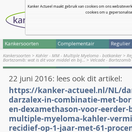
Kanker Actueel maakt gebruik van cookies om ons websiteverk
cookies om u gepersonalisee
Kankersoorten
Complementair
Regulier
Kankersoorten
>
Kahler - MM - Multiple Myeloma - botkanker
>
Re
Bortezomib: wat is dit voor middel en bij…
>
Velcade - Bortezomib 
22 juni 2016: lees ook dit artikel:
https://kanker-actueel.nl/NL/
darzalex-in-combinatie-met-bor
en-dexamethason-voor-eerder-
multiple-myeloma-kahler-vermi
recidief-op-1-jaar-met-61-proce