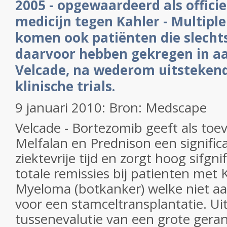
2005 - opgewaardeerd als officie
medicijn tegen Kahler - Multip
komen ook patiënten die slecht
daarvoor hebben gekregen in a
Velcade, na wederom uitstekend
klinische trials.
9 januari 2010: Bron: Medscape
Velcade - Bortezomib geeft als toe
Melfalan en Prednison een signific
ziektevrije tijd en zorgt hoog sifgn
totale remissies bij patienten met K
Myeloma (botkanker) welke niet 
voor een stamceltransplantatie. Ui
tussenevalutie van een grote geran