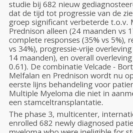
studie bij 682 nieuw gediagnosteer
dat de tijd tot progressie van de zi
groep significant verbeterde t.o.v.
Prednison alleen (24 maanden vs 
complete responses (35% vs 5%), r
vs 34%), progressie-vrije overlevi
14 maanden), en overall overleving 
0.61). De combinatie Velcade - Bo
Melfalan en Prednison wordt nu 
eerste lijns behandeling voor patie
Multiple Myeloma die niet in aanm
een stamceltransplantatie.
The phase 3, multicenter, internati
enrolled 682 newly diagnosed patie
myeloma who were ineligible for st