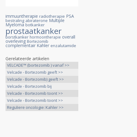
immuuntherapie
PSA
radiotherapie
Multiple
bestraling
abiraterone
Myeloma
botkanker
prostaatkanker
overall
borstkanker
hormoontherapie
overleving
Bortezomib
complementair
Kahler
enzalutamide
Gerelateerde artikelen
VELCADE™ (bortezomib ) vanaf >>
Velcade - Bortezomib geeft >>
Velcade - Bortezomib) geeft >>
Velcade - Bortezomib bij
prostaatkankerpatiënten >>
Velcade - Bortezomib toont >>
Velcade - Bortezomib toont >>
Reguliere oncologie: Kahler >>