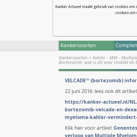
Kanker Actueel maakt gebruik van cookies om 
cookies om u
Kankersoorten
Complem
Kankersoorten
>
Kahler - MM - Multip
Bortezomib: wat is dit voor middel en 
VELCADE™ (bortezomib) infor
22 juni 2016: lees ook dit artikel
https://kanker-actueel.nl/
bortezomib-velcade-en-dexa
myeloma-kahler-vermindert-k
Klik hier voor artikel:
Genentest
verloop van Multiple Myeloma