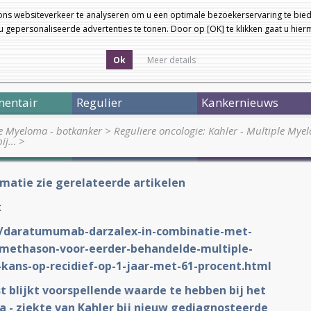
ons websiteverkeer te analyseren om u een optimale bezoekerservaring te bied
 gepersonaliseerde advertenties te tonen. Door op [OK] te klikken gaat u hie
Ok
Meer details
entair
Regulier
Kankernieuws
le Myeloma - botkanker
>
Reguliere oncologie: Kahler - Multiple Mye
bij…
>
matie zie gerelateerde artikelen
:
NL/daratumumab-darzalex-in-combinatie-met-
methason-voor-eerder-behandelde-multiple-
ans-op-recidief-op-1-jaar-met-61-procent.html
 blijkt voorspellende waarde te hebben bij het
 - ziekte van Kahler bij nieuw gediagnosteerde