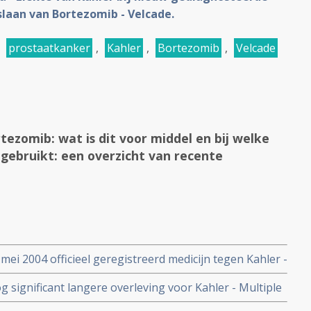
slaan van Bortezomib - Velcade.
,
prostaatkanker
,
Kahler
,
Bortezomib
,
Velcade
tezomib: wat is dit voor middel en bij welke
gebruikt: een overzicht van recente
ei 2004 officieel geregistreerd medicijn tegen Kahler -
aaronder Nederland.
 significant langere overleving voor Kahler - Multiple