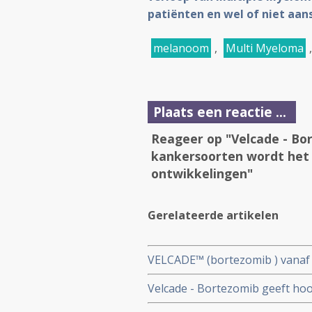
patiënten en wel of niet aan
melanoom
,
Multi Myeloma
Plaats een reactie ...
Reageer op "Velcade - Bor
kankersoorten wordt het 
ontwikkelingen"
Gerelateerde artikelen
VELCADE™ (bortezomib ) vanaf m
Multiple Myeloma in Europa w
Velcade - Bortezomib geeft hoog
Myeloma