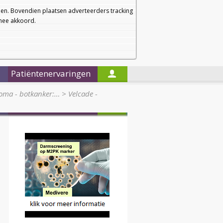
a
a
Startpagina
Nieuwsbrief
a
en. Bovendien plaatsen adverteerders tracking
rmee akkoord.
Alleen in de titels zoeken
Patiëntenervaringen
loma - botkanker:…
>
Velcade -