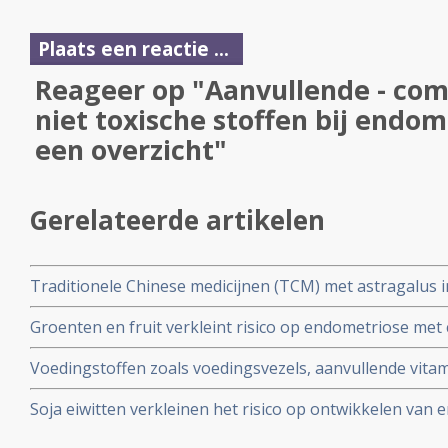
Plaats een reactie ...
Reageer op "Aanvullende - com
niet toxische stoffen bij endo
een overzicht"
Gerelateerde artikelen
Traditionele Chinese medicijnen (TCM) met astragalus i
medicijnen bij patienten met buikvlieskanker geeft 20 p
Groenten en fruit verkleint risico op endometriose met 
overleving in vergelijking met alleen westerse medicijn
verhoogt het risico hoog significant op deze pijnlijke a
Voedingstoffen zoals voedingsvezels, aanvullende vitam
tot endometriosekanker
vitamines C, E en Betacaroteen en Retinol kunnen het 
Soja eiwitten verkleinen het risico op ontwikkelen va
aanmerkelijk verlagen.
derde, zo toont een studie aan.