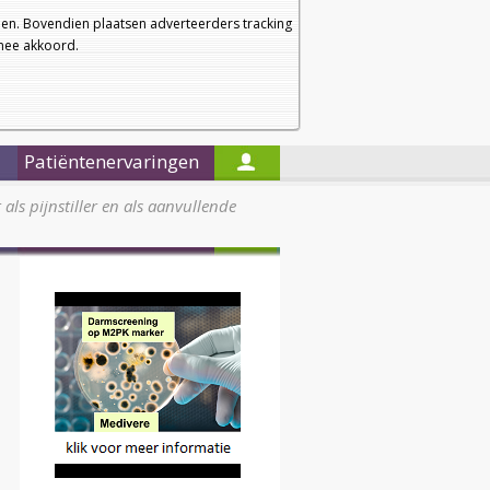
a
a
Startpagina
Nieuwsbrief
a
en. Bovendien plaatsen adverteerders tracking
rmee akkoord.
Alleen in de titels zoeken
Patiëntenervaringen
ls pijnstiller en als aanvullende