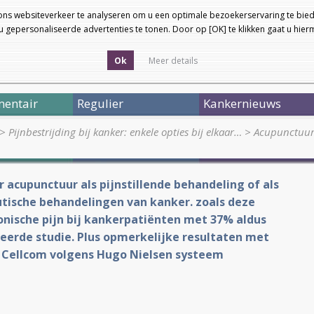
ons websiteverkeer te analyseren om u een optimale bezoekerservaring te bied
 gepersonaliseerde advertenties te tonen. Door op [OK] te klikken gaat u hie
Ok
Meer details
entair
Regulier
Kankernieuws
>
Pijnbestrijding bij kanker: enkele opties bij elkaar…
>
Acupunctuur a
er acupunctuur als pijnstillende behandeling of als
utische behandelingen van kanker. zoals deze
onische pijn bij kankerpatiënten met 37% aldus
erde studie. Plus opmerkelijke resultaten met
 Cellcom volgens Hugo Nielsen systeem