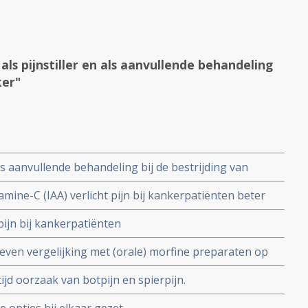
ls pijnstiller en als aanvullende behandeling
ker"
ls aanvullende behandeling bij de bestrijding van
mine-C (IAA) verlicht pijn bij kankerpatiënten beter
ionele middelen aldus verschillende studies.
pijn bij kankerpatiënten
geven vergelijking met (orale) morfine preparaten op
e resultaten in het pijnstillende effect bij
ijd oorzaak van botpijn en spierpijn.