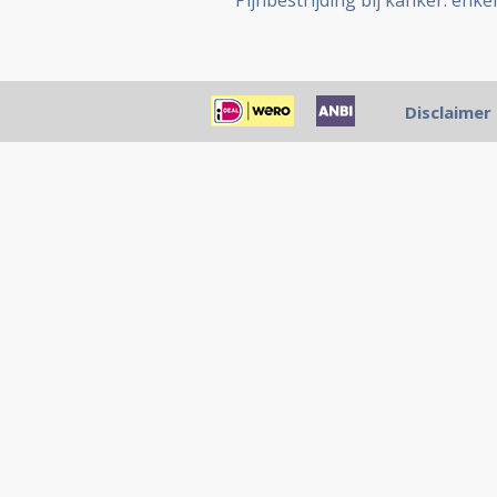
Pijnbestrijding bij kanker: enke
Disclaimer