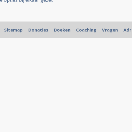
le opties bij elkaar gezet
Sitemap
Donaties
Boeken
Coaching
Vragen
Adr