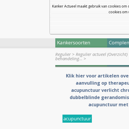
Kanker Actueel maakt gebruik van cookies om 
cookies om u
Kankersoorten
Complem
Regulier
>
Regulier actueel (Overzicht)
behandeling…
>
Klik hier voor artikelen ov
aanvulling op therape
acupunctuur verlicht chr
dubbelblinde gerandomise
acupunctuur met
acupunctuur