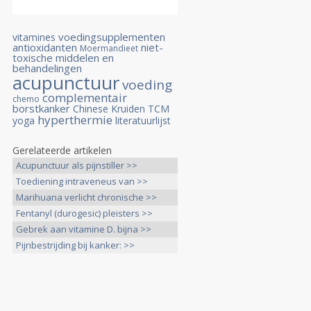
voedingsupplementen
vitamines
antioxidanten
niet-
Moermandieet
toxische middelen en
behandelingen
acupunctuur
voeding
complementair
chemo
borstkanker
Chinese Kruiden
TCM
hyperthermie
yoga
literatuurlijst
Gerelateerde artikelen
Acupunctuur als pijnstiller >>
Toediening intraveneus van >>
Marihuana verlicht chronische >>
Fentanyl (durogesic) pleisters >>
Gebrek aan vitamine D. bijna >>
Pijnbestrijding bij kanker: >>