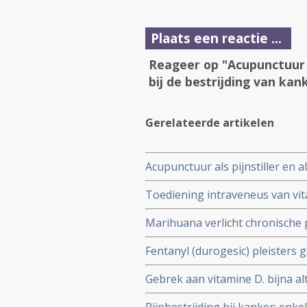
Plaats een reactie ...
Reageer op "Acupunctuur a
bij de bestrijding van kan
Gerelateerde artikelen
Acupunctuur als pijnstiller en a
kanker
Toediening intraveneus van vita
dan morfine en/of andere tradit
Marihuana verlicht chronische 
Fentanyl (durogesic) pleisters 
langere termijn significant beter
Gebrek aan vitamine D. bijna alt
kankerpatiënten