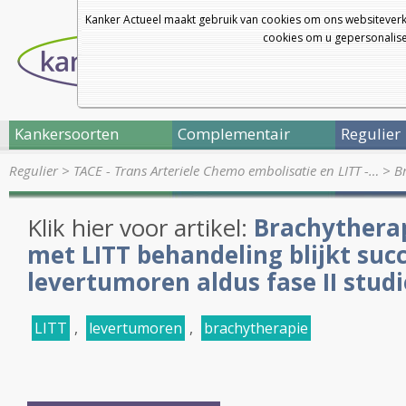
Kanker Actueel maakt gebruik van cookies om ons websiteverk
cookies om u gepersonalisee
Kankersoorten
Complementair
Regulier
Regulier
>
TACE - Trans Arteriele Chemo embolisatie en LITT -…
>
B
Klik hier voor artikel:
Brachytherap
met LITT behandeling blijkt succ
levertumoren aldus fase II studi
LITT
,
levertumoren
,
brachytherapie