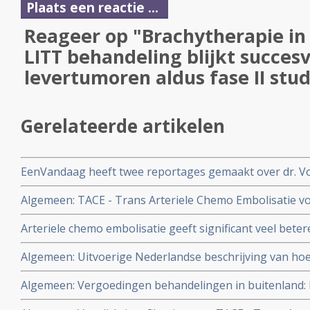
Plaats een reactie ...
Reageer op "Brachytherapie in
LITT behandeling blijkt succesv
levertumoren aldus fase II stud
Gerelateerde artikelen
EenVandaag heeft twee reportages gemaakt over dr. Vog
de reportages van 14 juni 2011 en 13 augustus 2013
Algemeen: TACE - Trans Arteriele Chemo Embolisatie v
vormen van kanker dan darmkanker nu ook in Nederla
Arteriele chemo embolisatie geeft significant veel beter
progressie vrije tijd en kwaliteit van leven dan systemi
Algemeen: Uitvoerige Nederlandse beschrijving van hoe
darmkanker met uitzaaiingen in de lever
chemo-embolisatie - precies werkt.
Algemeen: Vergoedingen behandelingen in buitenland: E
per 12 april 2005 rechten vast op behandelingen in and