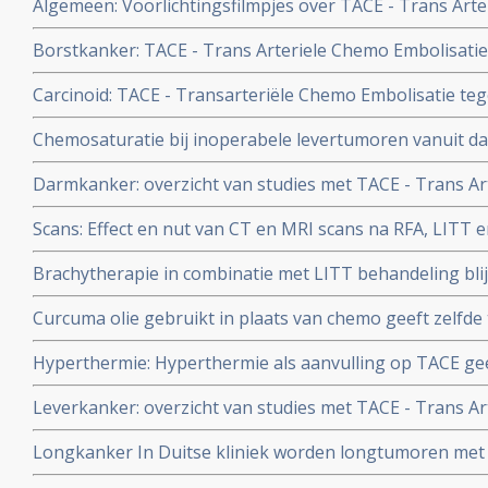
Algemeen: Voorlichtingsfilmpjes over TACE - Trans Art
patiënten aan de hand van proces van kankerpatiënt
LITT en behandelingen in het buitenland
Borstkanker: TACE - Trans Arteriele Chemo Embolisati
Gemcitabine samen bewijst significant langere overleving
Carcinoid: TACE - Transarteriële Chemo Embolisatie te
vanuit borstkanker aldus nieuwste studie resultaten van
chemo:geeft langere overleving - 24 procent haalt de 5 j
Chemosaturatie bij inoperabele levertumoren vanuit da
met leveruitzaaiingen ontstaan vanuit carcinoid
studie voor max. 34 patienten copy 1
Darmkanker: overzicht van studies met TACE - Trans Ar
voor levertumoren ontstaan vanuit vormen van darmk
Scans: Effect en nut van CT en MRI scans na RFA, LITT
Brachytherapie in combinatie met LITT behandeling blij
aldus fase II studie.
Curcuma olie gebruikt in plaats van chemo geeft zelfde 
vergelijking in gebruik bij HAI - is Arteriële toediening
Hyperthermie: Hyperthermie als aanvulling op TACE ge
langere overlevingstijd en betere kwaliteit van leven.
- van 7% naar 40% - en 1 partiële remissie zonder hype
Leverkanker: overzicht van studies met TACE - Trans Ar
hyperthermie groep blijkt uit gerandomiseerde studie.
primaire leverkanker - HCC
Longkanker In Duitse kliniek worden longtumoren met
uiterst fijne apparatuur en tumor voor tumor aangepakt.