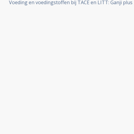
Voeding en voedingstoffen bij TACE en LITT: Ganji plus
cyberknife wordt succesvol bij inoperabele longtumoren
verbetert de overlevingstijd en levenskwaliteit bij pat
primaire leverkanker significant.