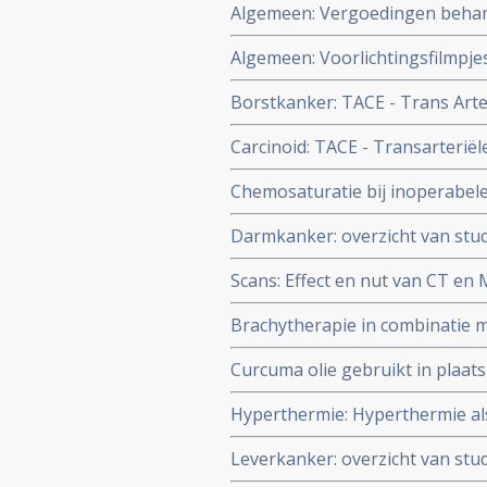
Algemeen: Vergoedingen behande
per 12 april 2005 rechten vast
Algemeen: Voorlichtingsfilmpje
patiënten aan de hand van pro
LITT en behandelingen in het 
Borstkanker: TACE - Trans Art
Gemcitabine samen bewijst signi
Carcinoid: TACE - Transarterië
vanuit borstkanker aldus nieuws
chemo:geeft langere overleving 
Chemosaturatie bij inoperabel
met leveruitzaaiingen ontstaan 
studie voor max. 34 patienten c
Darmkanker: overzicht van stud
voor levertumoren ontstaan v
Scans: Effect en nut van CT en
Brachytherapie in combinatie m
aldus fase II studie.
Curcuma olie gebruikt in plaats
vergelijking in gebruik bij HAI 
Hyperthermie: Hyperthermie al
langere overlevingstijd en beter
- van 7% naar 40% - en 1 parti
Leverkanker: overzicht van stu
hyperthermie groep blijkt uit 
primaire leverkanker - HCC