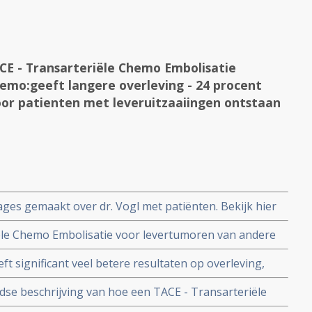
CE - Transarteriële Chemo Embolisatie
emo:geeft langere overleving - 24 procent
 voor patienten met leveruitzaaiingen ontstaan
es gemaakt over dr. Vogl met patiënten. Bekijk hier
 en 13 augustus 2013
ele Chemo Embolisatie voor levertumoren van andere
nker nu ook in Nederland mogelijk
ft significant veel betere resultaten op overleving,
eit van leven dan systemische chemo bij patienten met
se beschrijving van hoe een TACE - Transarteriële
 de lever
rkt.