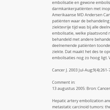
embolisatie en gewone embolis
darmkankerpatiënten met inoper
Amerikaanse MD Andersen Cance
patiënten waar de behandeling b
ziektevrije tijd was bij alle d
embolisatie, welke plaatsvond 
behandeld met andere behandel
deelnemende patiënten toonden
ziekte. Dat maakt het des te op
embolisaties nog zo hoog ligt.
Cancer J. 2003 Jul-Aug;9(4):261-7
Comment in:
13 augustus 2005: Bron: Cancer J
Hepatic artery embolization an
metastatic carcinoid tumors: t