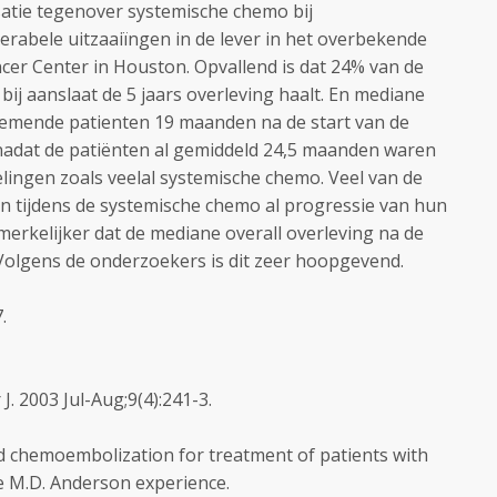
atie tegenover systemische chemo bij
abele uitzaaiïngen in de lever in het overbekende
r Center in Houston. Opvallend is dat 24% van de
ij aanslaat de 5 jaars overleving haalt. En mediane
eelnemende patienten 19 maanden na de start van de
nadat de patiënten al gemiddeld 24,5 maanden waren
ingen zoals veelal systemische chemo. Veel van de
 tijdens de systemische chemo al progressie van hun
merkelijker dat de mediane overall overleving na de
 Volgens de onderzoekers is dit zeer hoopgevend.
.
. 2003 Jul-Aug;9(4):241-3.
d chemoembolization for treatment of patients with
he M.D. Anderson experience.