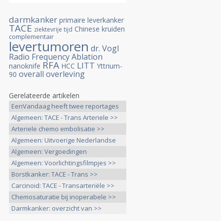
darmkanker
primaire leverkanker
TACE
Chinese kruiden
ziektevrije tijd
complementair
levertumoren
dr. Vogl
Radio Frequency Ablation
RFA
LITT
nanoknife
HCC
Yttrium-
overall overleving
90
Gerelateerde artikelen
EenVandaag heeft twee reportages
>>
Algemeen: TACE - Trans Arteriele >>
Arteriele chemo embolisatie >>
Algemeen: Uitvoerige Nederlandse
>>
Algemeen: Vergoedingen
behandelingen >>
Algemeen: Voorlichtingsfilmpjes >>
Borstkanker: TACE - Trans >>
Carcinoid: TACE - Transarteriële >>
Chemosaturatie bij inoperabele >>
Darmkanker: overzicht van >>