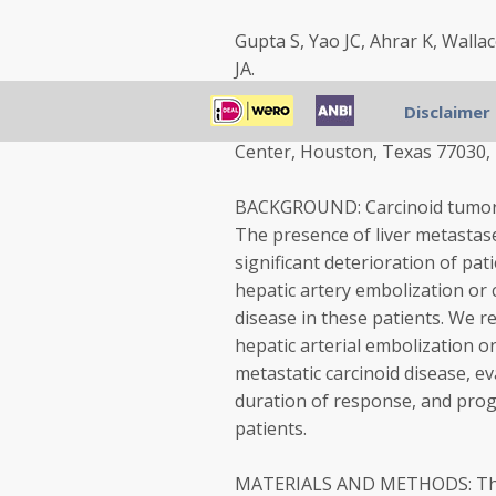
Gupta S, Yao JC, Ahrar K, Walla
JA.
Disclaimer
Department of Diagnostic Radi
Center, Houston, Texas 77030,
BACKGROUND: Carcinoid tumors h
The presence of liver metastase
significant deterioration of pati
hepatic artery embolization or 
disease in these patients. We r
hepatic arterial embolization o
metastatic carcinoid disease, ev
duration of response, and progr
patients.
MATERIALS AND METHODS: The me