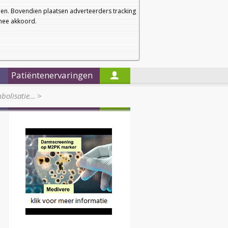
a
a
Startpagina
Nieuwsbrief
a
en. Bovendien plaatsen adverteerders tracking
rmee akkoord.
Alleen in de titels zoeken
Patiëntenervaringen
mbolisatie…
>