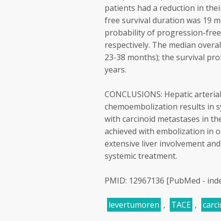
patients had a reduction in th
free survival duration was 19 m
probability of progression-free
respectively. The median overal
23-38 months); the survival pro
years.
CONCLUSIONS: Hepatic arterial 
chemoembolization results in s
with carcinoid metastases in th
achieved with embolization in o
extensive liver involvement an
systemic treatment.
PMID: 12967136 [PubMed - ind
levertumoren
,
TACE
,
carc