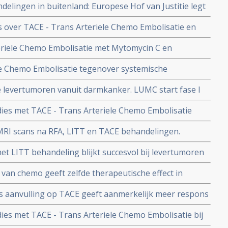
lingen in buitenland: Europese Hof van Justitie legt
 op behandelingen in andere landen van ernstig zieke
s over TACE - Trans Arteriele Chemo Embolisatie en
ces van kankerpatiënt
buitenland
eriele Chemo Embolisatie met Mytomycin C en
ficant langere overlevingstijd bij leveruitzaaiïngen
le Chemo Embolisatie tegenover systemische
te studie resultaten van dr. Vogl.
- 24 procent haalt de 5 jaar - te zien voor patienten
e levertumoren vanuit darmkanker. LUMC start fase I
vanuit carcinoid
opy 1
ies met TACE - Trans Arteriele Chemo Embolisatie
anuit vormen van darmkanker
 MRI scans na RFA, LITT en TACE behandelingen.
et LITT behandeling blijkt succesvol bij levertumoren
 van chemo geeft zelfde therapeutische effect in
- is Arteriële toediening, maar in vergelijking met TACE
s aanvulling op TACE geeft aanmerkelijk meer respons
e kwaliteit van leven.
ële remissie zonder hyperthermie tegenover 4 in
dies met TACE - Trans Arteriele Chemo Embolisatie bij
gerandomiseerde studie.