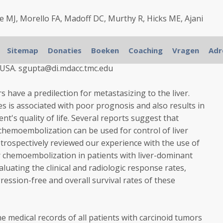
ce MJ, Morello FA, Madoff DC, Murthy R, Hicks ME, Ajani
Sitemap
Donaties
Boeken
Coaching
Vragen
Adr
ology, The University of Texas M.D. Anderson Cancer
 USA. sgupta@di.mdacc.tmc.edu
ave a predilection for metastasizing to the liver.
s is associated with poor prognosis and also results in
ent's quality of life. Several reports suggest that
chemoembolization can be used for control of liver
etrospectively reviewed our experience with the use of
r chemoembolization in patients with liver-dominant
aluating the clinical and radiologic response rates,
ession-free and overall survival rates of these
dical records of all patients with carcinoid tumors