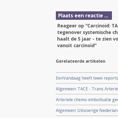
Plaats een reactie ...
Reageer op "Carcinoid: TA
tegenover systemische ch
haalt de 5 jaar - te zien
vanuit carcinoid"
Gerelateerde artikelen
EenVandaag heeft twee reportag
de reportages van 14 juni 2011
Algemeen: TACE - Trans Arteri
vormen van kanker dan darmka
Arteriele chemo embolisatie gee
progressie vrije tijd en kwalit
Algemeen: Uitvoerige Nederland
darmkanker met uitzaaiingen in
chemo-embolisatie - precies we