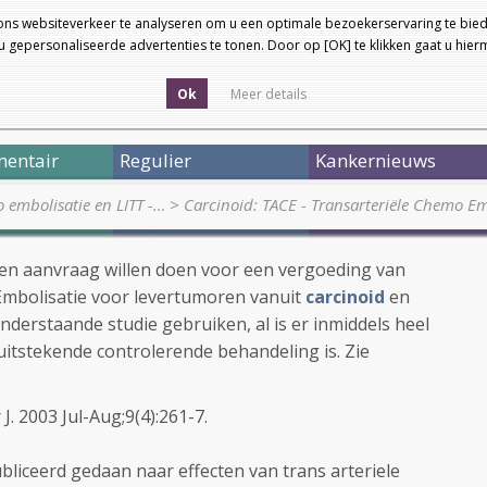
ons websiteverkeer te analyseren om u een optimale bezoekerservaring te bied
 gepersonaliseerde advertenties te tonen. Door op [OK] te klikken gaat u hie
Ok
Meer details
entair
Regulier
Kankernieuws
o embolisatie en LITT -…
>
Carcinoid: TACE - Transarteriële Chemo E
een aanvraag willen doen voor een vergoeding van
Embolisatie voor levertumoren vanuit
carcinoid
en
nderstaande studie gebruiken, al is er inmiddels heel
uitstekende controlerende behandeling is. Zie
. 2003 Jul-Aug;9(4):261-7.
bliceerd gedaan naar effecten van trans arteriele