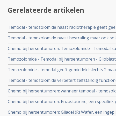
Gerelateerde artikelen
Temodal - temozolomide naast radiotherapie geeft geen
hersentumor type astrocytoom graad 3 met geen IDH1/2
Temodal - temozolomide naast bestraling maar ook solo
met gemethyleerde MGMT-promotor was er geen effecti
met 15 tot 20 procent bij laaggradige hersentumoren -
Chemo bij hersentumoren: Temozolomide - Temodal sa
bestraling geeft significant meer 2, 3, 4, en 5-jaars overl
Temozolomide - Temodal bij hersentumoren - Glioblas
maar heeft geen effect op wel of geen recidief t.o.v. all
een pseudo progressie te zien op eerste scan en wan
Temodal
Temozolomide - temodal geeft gemiddeld slechts 2 maand
geeft dan 5x langere mediane levensduur. Studie toont n
voor hersentumoren - Glioblastoom - in vergelijking m
onderscheiden
Temodal - temozolomide verbetert zelfstandig function
werd ingezet
met enkele weken bij lichamelijk verzwakte bejaarden
Chemo bij hersentumoren: wanneer temodal - temozol
hersentumor, GMB.
levert dat de langste ziektevrije tijd op, al blijft de uitei
Chemo bij hersentumoren: Enzastaurine, een specifiek g
Artikel geplaatst 3 april 2010
hersentumoren faalt bij hersentumoren Glioblastoom in f
Chemo bij hersentumoren: Gliadel (R) Wafer, een ingepl
geplaatst 27 februari 2010