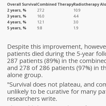
Overall Survival
Combined Therapy
Radiotherapy Al
2 years, %
27.2
10.9
3 years, %
16.0
4.4
4 years, %
12.1
3.0
5 years, %
9.8
1.9
Despite this improvement, however
patients died during the 5-year fo
287 patients (89%) in the combine
and 278 of 286 patients (97%) in t
alone group.
"Survival does not plateau, and co
unlikely to be curative for many pa
researchers write.