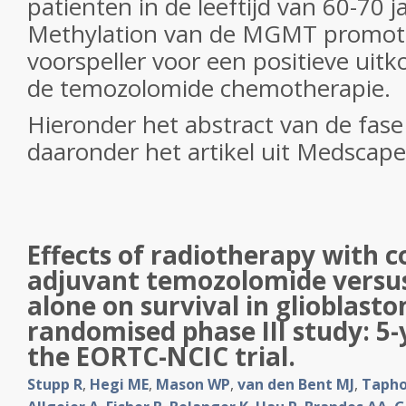
patienten in de leeftijd van 60-70 j
Methylation van de MGMT promote
voorspeller voor een positieve uit
de temozolomide chemotherapie.
Hieronder het abstract van de fase 
daaronder het artikel uit Medscape
Effects of radiotherapy with 
adjuvant temozolomide versu
alone on survival in glioblasto
randomised phase III study: 5-
the EORTC-NCIC trial.
Stupp R
,
Hegi ME
,
Mason WP
,
van den Bent MJ
,
Tapho