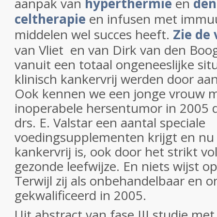
aanpak van
hyperthermie
en
den
celtherapie
en infusen met immu
middelen wel succes heeft.
Zie de 
van Vliet en van Dirk van den Boo
vanuit een totaal ongeneeslijke situ
klinisch kankervrij werden door aan
Ook kennen we een jonge vrouw me
inoperabele hersentumor in 2005 di
drs. E. Valstar een aantal speciale
voedingsupplementen krijgt en nu al
kankervrij is, ook door het strikt v
gezonde leefwijze. En niets wijst op
Terwijl zij als onbehandelbaar en o
gekwalificeerd in 2005.
Uit abstract van fase III studie me