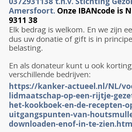
0372931138 t.n.v. Stichting Gezo
Amersfoort.
Onze IBANcode is 
9311 38
Elk bedrag is welkom. En we zijn e
dus uw donatie of gift is in princip
belasting.
En als donateur kunt u ook korting 
verschillende bedrijven:
https://kanker-actueel.nl/NL/vo
lidmaatschap-op-een-rijtje-gezet
het-kookboek-en-de-recepten-op
uitgangspunten-van-houtsmulle
downloaden-enof-in-te-zien.htm