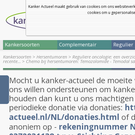
Kanker Actueel maakt gebruik van cookies om ons websiteverk
cookies om u gepersonalisee
Kankersoorten
Complementair
Regulier
Kankersoorten
>
Hersentumoren
>
Reguliere oncologie: een overz
recente…
>
Chemo bij hersentumoren: Temozolomide - Temodal 
Mocht u kanker-actueel de moeite
ons willen ondersteunen om kanker
houden dan kunt u ons machtigen
periodieke donatie via donaties:
ht
actueel.nl/NL/donaties.html
of d
anoniem op -
rekeningnummer 