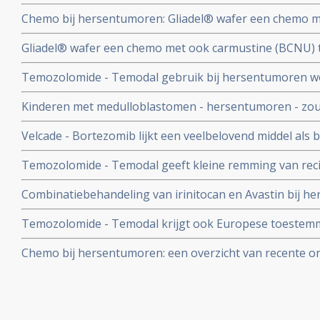
chemo na operatie zorgt voor 27% meer kans op overle
Chemo bij hersentumoren: Gliadel® wafer een chemo 
hersentumor. Artikel geplaatst september 2002
toegediend tijdens operatie van kwaadaardige hersentu
Gliadel® wafer een chemo met ook carmustine (BCNU) t
betere 2 en 3 jaars overleving (29%) blijkt uit gerandomi
van kwaadaardige hersentumoren geeft een significant 
Temozolomide - Temodal gebruik bij hersentumoren w
(29%) blijkt uit gerandomiseerde fase III studie. Nieuwe
studieresultaten.
bijwerkingen
Kinderen met medulloblastomen - hersentumoren - zou
chemo moeten worden behandeld en pas na recidief met
Velcade - Bortezomib lijkt een veelbelovend middel als
na studieresultaten over cognitieve beschadigingen na 
glioblastoom multiforme
Temozolomide - Temodal geeft kleine remming van recid
uit fase II studie
Combinatiebehandeling van irinitocan en Avastin bij he
een fase II studie.
Temozolomide - Temodal krijgt ook Europese toestemm
infuus. Lees hier ook over de bijwerkingen en mogelij
Chemo bij hersentumoren: een overzicht van recente on
name over Temodal - Temolzolomide