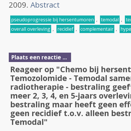
2009.
Abstract
pseudoprogressie bij hersentumoren
,
temodal
,
te
overall overleving
,
recidief
,
complementair
,
hype
Plaats een reactie ...
Reageer op "Chemo bij hersen
Temozolomide - Temodal same
radiotherapie - bestraling geef
meer 2, 3, 4, en 5-jaars overlevi
bestraling maar heeft geen eff
geen recidief t.o.v. alleen bes
Temodal"