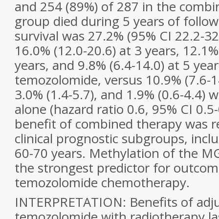
and 254 (89%) of 287 in the comb
group died during 5 years of follow
survival was 27.2% (95% CI 22.2-32.
16.0% (12.0-20.6) at 3 years, 12.1% 
years, and 9.8% (6.4-14.0) at 5 yea
temozolomide, versus 10.9% (7.6-14.
3.0% (1.4-5.7), and 1.9% (0.6-4.4) 
alone (hazard ratio 0.6, 95% CI 0.5
benefit of combined therapy was re
clinical prognostic subgroups, incl
60-70 years. Methylation of the 
the strongest predictor for outco
temozolomide chemotherapy.
INTERPRETATION: Benefits of adj
temozolomide with radiotherapy l