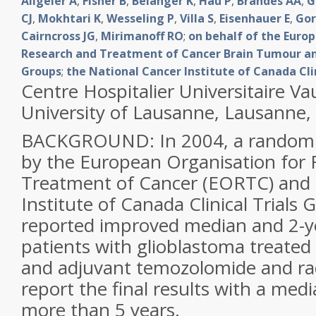
Allgeier A
,
Fisher B
,
Belanger K
,
Hau P
,
Brandes AA
,
G
CJ
,
Mokhtari K
,
Wesseling P
,
Villa S
,
Eisenhauer E
,
Gor
Cairncross JG
,
Mirimanoff RO
;
on behalf of the Euro
Research and Treatment of Cancer Brain Tumour a
Groups
;
the National Cancer Institute of Canada Cli
Centre Hospitalier Universitaire V
University of Lausanne, Lausanne, 
BACKGROUND: In 2004, a randomise
by the European Organisation for
Treatment of Cancer (EORTC) and 
Institute of Canada Clinical Trials
reported improved median and 2-ye
patients with glioblastoma treated
and adjuvant temozolomide and ra
report the final results with a med
more than 5 years.