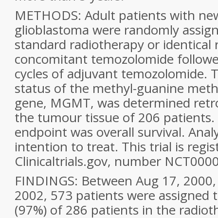
METHODS: Adult patients with ne
glioblastoma were randomly assigne
standard radiotherapy or identical
concomitant temozolomide followed
cycles of adjuvant temozolomide. 
status of the methyl-guanine meth
gene, MGMT, was determined retro
the tumour tissue of 206 patients.
endpoint was overall survival. Anal
intention to treat. This trial is regi
Clinicaltrials.gov, number NCT000
FINDINGS: Between Aug 17, 2000,
2002, 573 patients were assigned 
(97%) of 286 patients in the radio