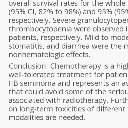
overall
survival rates for the whol
(95% CI, 82% to
98%) and 95% (95%
respectively. Severe granulocytope
thrombocytopenia were observed i
patients,
respectively. Mild to mod
stomatitis, and diarrhea
were the
nonhematologic effects.
Conclusion
: Chemotherapy
is a hi
well-tolerated treatment for patien
IIB seminoma and represents an ava
that could avoid some of the seriou
associated
with radiotherapy. Furt
on long-term toxicities
of differen
modalities are needed.