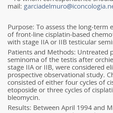
mail:
garciadelmuro@iconcologia.n
Purpose
: To assess the long-term e
of front-line
cisplatin-based chemo
with stage IIA or IIB
testicular sem
Patients and Methods
: Untreated 
seminoma of the testis after orchie
stage IIA or IIB, were considered eli
prospective
observational study. 
consisted of either four cycles
of c
etoposide or three cycles of cisplat
bleomycin.
Results
: Between April 1994 and M