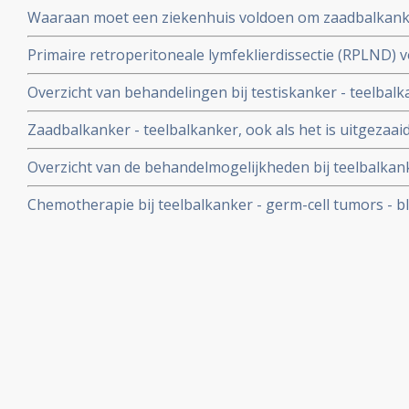
behandelstrategieën in de kankerzorg.
Waaraan moet een ziekenhuis voldoen om zaadbalkanke
behandelen? Zie hier de SONCOS normen
Primaire retroperitoneale lymfeklierdissectie (RPLND)
niet-feminomateuze kiemceltumoren chemotherapie no
Overzicht van behandelingen bij testiskanker - teelbal
in het bloed als prognose op aanslaan van de behandel
Zaadbalkanker - teelbalkanker, ook als het is uitgezaaid
overleving
operatie plus chemo. Na 2 jaar was 98% nog kankervrij 
Overzicht van de behandelmogelijkheden bij teelbalkan
Chemotherapie bij teelbalkanker - germ-cell tumors - bli
overleving na 5 jaar en 90% ziektevrije tijd na 5 jaar, b
langjarige studie.