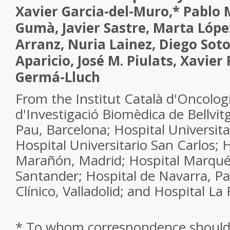
Xavier Garcia-del-Muro,
*
Pablo 
Gumà,
Javier Sastre,
Marta Lópe
Arranz,
Nuria Lainez,
Diego Soto
Aparicio,
José M. Piulats,
Xavier 
Germá-Lluch
From the Institut Català d'Oncologí
d'Investigació Biomèdica de Bellvit
Pau, Barcelona; Hospital Universita
Hospital Universitario San Carlos; 
Marañón, Madrid; Hospital Marqués 
Santander; Hospital de Navarra, P
Clínico, Valladolid; and Hospital La 
*
To whom correspondence should 