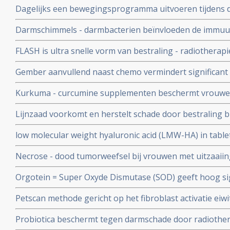
Dagelijks een bewegingsprogramma uitvoeren tijdens d
worden
vermindert de vermoeidheid en geeft prostaatkanker- 
Darmschimmels - darmbacterien beïnvloeden de immuun
energie en ervaren bestraling als minder belastend.
positieve manier. Doden van darmbacterien door antibio
FLASH is ultra snelle vorm van bestraling - radiotherapi
immuunreacties na bestraling
radiotherapie - radiotherapie gaat overnemen met beter
Gember aanvullend naast chemo vermindert significant 
bijwerkingen.
de chemo, blijkt uit verschillende gerandomiseerde pla
Kurkuma - curcumine supplementen beschermt vrouwe
huidschade - dermatitis - door bestraling met 60 procent
Lijnzaad voorkomt en herstelt schade door bestraling b
dierstudie.
low molecular weight hyaluronic acid (LMW-HA) in tabl
en geneest blaasontstekingen ontstaan door radiothera
Necrose - dood tumorweefsel bij vrouwen met uitzaaiin
vanuit borstkanker, lijkt te worden geassocieerd met e
Orgotein = Super Oxyde Dismutase (SOD) geeft hoog si
uiteindelijke overlevingstijd
ernstige bijwerkingen van bestralingen in het bekken- 
Petscan methode gericht op het fibroblast activatie eiw
gerandomiseerde studie bij 100 patiënten met rectaalka
vele vormen van kanker beter zichtbaar en geeft beter i
Artikel geplaa
Probiotica beschermt tegen darmschade door radiothera
medicine toepasbaar kunnen zijn