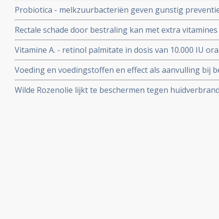
bekkengebied door effect op de darmepitheelhomeosta
Probiotica - melkzuurbacteriën geven gunstig preventi
darmen
bijwerkingen - diarree - bij bestralingen aldus gerando
Rectale schade door bestraling kan met extra vitamines 
en sneller hersteld worden.
Vitamine A. - retinol palmitate in dosis van 10.000 IU or
bestralingschade significant.
Voeding en voedingstoffen en effect als aanvulling bij b
visie van natuurarts Johan Bolhuis
Wilde Rozenolie lijkt te beschermen tegen huidverbran
radiotherapie, aldus schrijft kankerpatiente uit eigen e