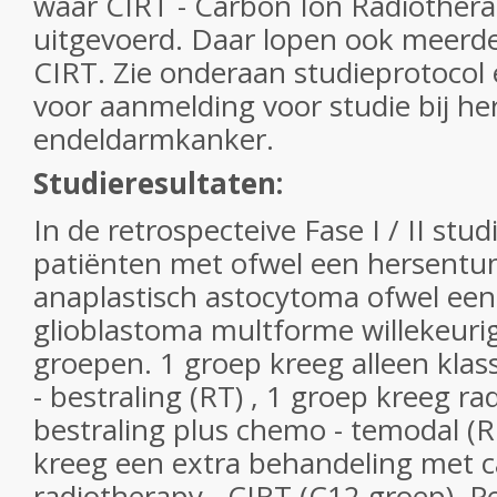
waar CIRT - Carbon Ion Radiother
uitgevoerd. Daar lopen ook meerde
CIRT. Zie onderaan studieprotocol
voor aanmelding voor studie bij h
endeldarmkanker.
Studieresultaten:
In de retrospecteive Fase I / II stu
patiënten met ofwel een hersentu
anaplastisch astocytoma ofwel ee
glioblastoma multforme willekeurig
groepen. 1 groep kreeg alleen klas
- bestraling (RT) , 1 groep kreeg ra
bestraling plus chemo - temodal (
kreeg een extra behandeling met c
radiotherapy - CIRT (C12 groep). P