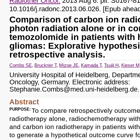
Radiother Oncol.
2013 Aug 6. pii: S0167-81
10.1016/j.radonc.2013.06.026. [Epub ahead 
Comparison of carbon ion radi
photon radiation alone or in c
temozolomide in patients with 
gliomas: Explorative hypothes
retrospective analysis.
Combs SE
,
Bruckner T
,
Mizoe JE
,
Kamada T
,
Tsujii H
,
Kieser M
University Hospital of Heidelberg, Departme
Oncology, Germany. Electronic address:
Stephanie.Combs@med.uni-heidelberg.de.
Abstract
PURPOSE:
To compare retrospectively outcome
radiotherapy alone, radiochemotherapy wit
and carbon ion radiotherapy in patients wit
to generate a hypothetical outcome curve 