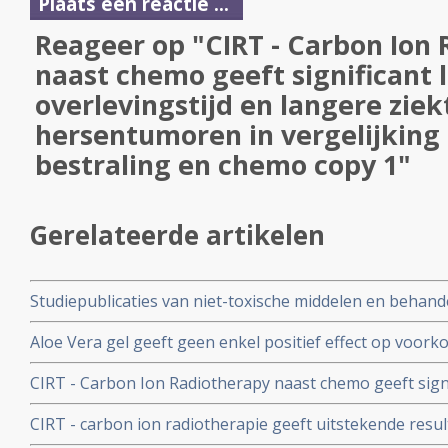
Plaats een reactie ...
Reageer op "CIRT - Carbon Ion
naast chemo geeft significant 
overlevingstijd en langere ziekte
hersentumoren in vergelijking
bestraling en chemo copy 1"
Gerelateerde artikelen
Studiepublicaties van niet-toxische middelen en behandel
arts-bioloog drs. Engelbert Valstar naast radiotherapie 
Aloe Vera gel geeft geen enkel positief effect op voor
kanker
bestralingsschade aan de huid, blijkt uit twee gerandomi
CIRT - Carbon Ion Radiotherapy naast chemo geeft signi
en langere ziektevrije tijd bij hersentumoren in vergeli
CIRT - carbon ion radiotherapie geeft uitstekende resu
en chemo copy 1
spinal sarcoma - tumoren in de rugwervels - die niet op