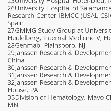
25
University Hospital Hôtel-Dieu, 
26
University Hospital of Salaman
Research Center-IBMCC (USAL-CSIC
Spain
27
GMMG-Study Group at Universit
Heidelberg, Internal Medicine V, 
28
Genmab, Plainsboro, NJ
29
Janssen Research & Development
China
30
Janssen Research & Developmen
31
Janssen Research & Development
32
Janssen Research & Development
House, PA
33
Division of Hematology, Mayo Cl
MN