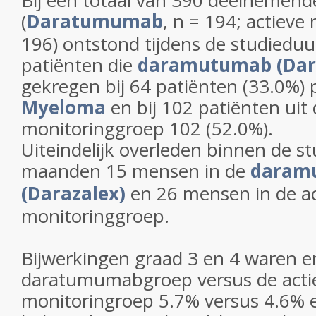
Bij een totaal van 390 deelnemend
(
Daratumumab
, n = 194; actieve
196)
ontstond tijdens de studieduur
patiënten die
daramutumab (Dar
gekregen bij 64 patiënten (33.0%) 
Myeloma
en bij 102 patiënten uit 
monitoringgroep 102 (52.0%).
Uiteindelijk overleden binnen de s
maanden
15 mensen in de
daram
(Darazalex)
en 26 mensen in de ac
monitoringgroep.
Bijwerkingen graad 3 en 4 waren er
daratumumabgroep versus de acti
monitoringroep
5.7% versus 4.6% e