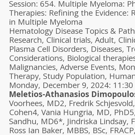
Session:
654. Multiple Myeloma: P
Therapies: Refining the Evidence: 
in Multiple Myeloma
Hematology Disease Topics & Pat
Research, Clinical trials, Adult, Clin
Plasma Cell Disorders, Diseases, 
Considerations, Biological therapi
Malignancies, Adverse Events, Mon
Therapy, Study Population, Huma
Monday, December 9, 2024: 11:3
Meletios-Athanasios Dimopoulo
Voorhees, MD
2
, Fredrik Schjesvol
Cohen
4
, Vania Hungria, MD, PhD
5
Sandhu, MD
6
*
, Jindriska Lindsay
Ross Ian Baker, MBBS, BSc, FRACP