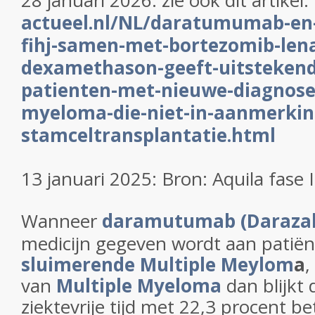
28 januari 2026: zie ook dit artikel:
actueel.nl/NL/daratumumab-en-
fihj-samen-met-bortezomib-len
dexamethason-geeft-uitstekende
patienten-met-nieuwe-diagnose
myeloma-die-niet-in-aanmerki
stamceltransplantatie.html
13 januari 2025: Bron: Aquila fase 
Wanneer
daramutumab (Darazal
medicijn gegeven wordt aan patië
sluimerende Multiple Meylom
a
,
van
Multiple Myeloma
dan blijkt
ziektevrije tijd met 22,3 procent bet