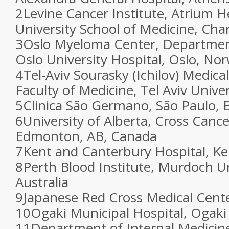
2
Levine Cancer Institute, Atrium 
University School of Medicine, Cha
3
Oslo Myeloma Center, Departmen
Oslo University Hospital, Oslo, No
4
Tel-Aviv Sourasky (Ichilov) Medica
Faculty of Medicine, Tel Aviv Univers
5
Clinica São Germano, São Paulo, B
6
University of Alberta, Cross Cance
Edmonton, AB, Canada
7
Kent and Canterbury Hospital, K
8
Perth Blood Institute, Murdoch Un
Australia
9
Japanese Red Cross Medical Cente
10
Ogaki Municipal Hospital, Ogaki 
11
Department of Internal Medicine