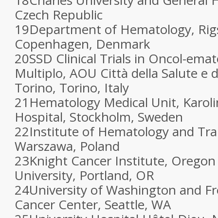
18
Charles University and General H
Czech Republic
19
Department of Hematology, Rigs
Copenhagen, Denmark
20
SSD Clinical Trials in Oncol-ema
Multiplo, AOU Città della Salute e d
Torino, Torino, Italy
21
Hematology Medical Unit, Karoli
Hospital, Stockholm, Sweden
22
Institute of Hematology and Tra
Warszawa, Poland
23
Knight Cancer Institute, Oregon
University, Portland, OR
24
University of Washington and F
Cancer Center, Seattle, WA