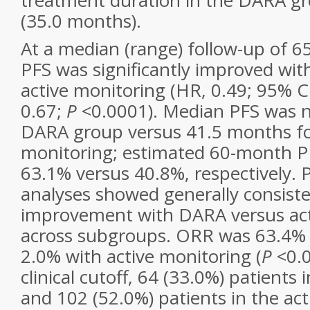
treatment duration in the DARA gr
(35.0 months).
At a median (range) follow-up of 6
PFS was significantly improved wi
active monitoring (HR, 0.49; 95% CI
0.67;
P
<0.0001). Median PFS was n
DARA group versus 41.5 months fo
monitoring; estimated 60-month P
63.1% versus 40.8%, respectively. P
analyses showed generally consist
improvement with DARA versus act
across subgroups. ORR was 63.4%
2.0% with active monitoring (
P
<0.0
clinical cutoff, 64 (33.0%) patient
and 102 (52.0%) patients in the ac