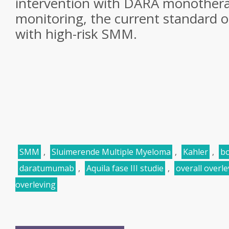
intervention with DARA monothera
monitoring, the current standard of
with high-risk SMM.
SMM
,
Sluimerende Multiple Myeloma
,
Kahler
,
b
daratumumab
,
Aquila fase III studie
,
overall overl
overleving