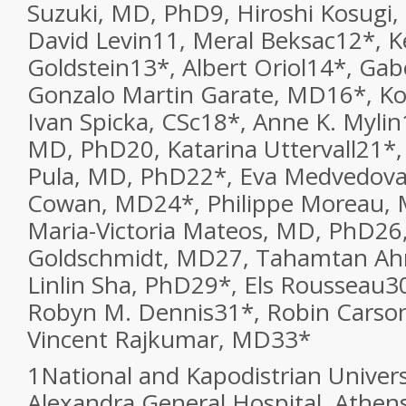
Suzuki, MD, PhD
9
, Hiroshi Kosugi
David Levin
11
, Meral Beksac
12
*
, K
Goldstein
13
*
, Albert Oriol
14
*
, Gab
Gonzalo Martin Garate, MD
16
*
, K
Ivan Spicka, CSc
18
*
, Anne K. Mylin
MD, PhD
20
, Katarina Uttervall
21
*
Pula, MD, PhD
22
*
, Eva Medvedov
Cowan, MD
24
*
, Philippe Moreau,
Maria-Victoria Mateos, MD, PhD
26
Goldschmidt, MD
27
, Tahamtan Ah
Linlin Sha, PhD
29
*
, Els Rousseau
3
Robyn M. Dennis
31
*
, Robin Cars
Vincent Rajkumar, MD
33
*
1
National and Kapodistrian Univers
Alexandra General Hospital, Athen