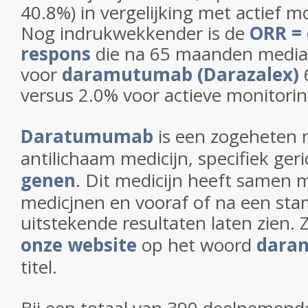
40.8%)
in vergelijking met actief m
Nog indrukwekkender is de
ORR = 
respons
die na 65 maanden median
voor
daramutumab (Darazalex)
versus 2.0% voor actieve monitorin
Daratumumab
is een zogeheten
antilichaam medicijn, specifiek ger
genen
. Dit medicijn heeft samen 
medicjnen en vooraf of na een sta
uitstekende resultaten laten zien. 
onze website
op het woord
dara
titel.