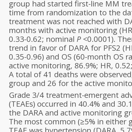
group had started first-line MM t
time from randomization to the dat
treatment was not reached with D
months with active monitoring (HR,
0.33-0.62; nominal
P
<0.0001). Ther
trend in favor of DARA for PFS2 (H
0.35-0.96) and OS (60-month OS ra
active monitoring, 86.9%; HR, 0.52;
A total of 41 deaths were observed
group and 26 for the active monito
Grade 3/4 treatment-emergent adv
(TEAEs) occurred in 40.4% and 30.1
the DARA and active monitoring gro
The most common (≥5% in either g
TEAE was hypertension (DARA, 5.7%