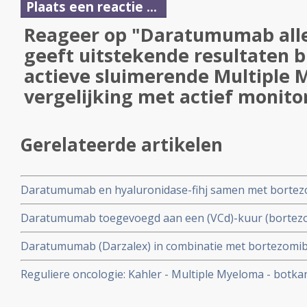
Plaats een reactie ...
Reageer op "Daratumumab all
geeft uitstekende resultaten b
actieve sluimerende Multiple 
vergelijking met actief monito
Gerelateerde artikelen
Daratumumab en hyaluronidase-fihj samen met bortezo
dexamethason geeft uitstekende resultaten bij patiën
Daratumumab toegevoegd aan een (VCd)-kuur (bortezo
multiple myeloma die niet in aanmerking komen voor st
dexamethason) geeft betere effectiviteit en meer pati
Daratumumab (Darzalex) in combinatie met bortezomib
gedeeltelijke remissie in vergelijking met alleen VCd-kuu
voor eerder behandelde Multiple myeloma - Kahler verm
amyloidosis
Reguliere oncologie: Kahler - Multiple Myeloma - botka
jaar met 61 procent
ontwikkelingen binnen de reguliere oncologie bij elkaa