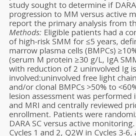
study sought to determine if DARA
progression to MM versus active m
report the primary analysis from 
Methods:
Eligible patients had a c
of high-risk SMM for ≤5 years, def
marrow plasma cells (BMPCs) ≥10% 
(serum M protein ≥30 g/L, IgA S
with reduction of 2 uninvolved Ig 
involved:uninvolved free light chai
and/or clonal BMPCs >50% to <60%).
lesion assessment was performed i
and MRI and centrally reviewed pri
enrollment. Patients were randomiz
DARA SC versus active monitoring
Cycles 1 and 2, Q2W in Cycles 3-6