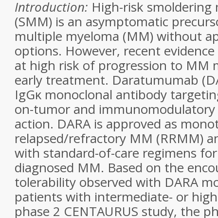
Introduction:
High-risk smoldering
(SMM) is an asymptomatic precursor
multiple myeloma (MM) without a
options. However, recent evidence
at high risk of progression to MM
early treatment. Daratumumab (D
IgGκ monoclonal antibody targetin
on-tumor and immunomodulatory
action. DARA is approved as mono
relapsed/refractory MM (RRMM) an
with standard-of-care regimens f
diagnosed MM. Based on the encou
tolerability observed with DARA m
patients with intermediate- or hig
phase 2 CENTAURUS study, the p