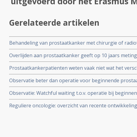
uitgevoerd door het Erasmus 
Gerelateerde artikelen
Behandeling van prostaatkanker met chirurgie of radiot
overleving dan observatie na 15 jaar. Blijkt uit groot i
Overlijden aan prostaatkanker geeft op 10 jaars meting 
wait-and-see, chirurgie of bestraling voor niet uitgezaa
Prostaatkankerpatienten weten vaak niet wat het versch
diagnose
behandelingsopties voor hun eigen situatie met niet ui
Observatie beter dan operatie voor beginnende prosta
realiseren zich onvoldoende wat de verschillende bijw
laag risico en lage PSA waarden
zijn copy 1
Observatie: Watchful waiting t.o.v. operatie bij beginne
en minder belastend voor mannen met beginnende pro
Reguliere oncologie: overzicht van recente ontwikkeling
binnen de reguliere oncologie voor prostaatkanker