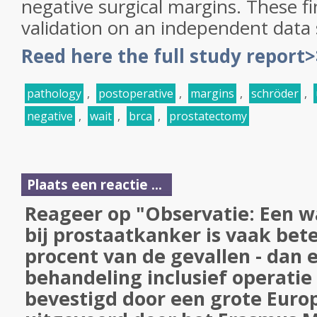
negative surgical margins. These fi
validation on an independent data 
Reed here the full study report
pathology
,
postoperative
,
margins
,
schröder
,
negative
,
wait
,
brca
,
prostatectomy
Plaats een reactie ...
Reageer op "Observatie: Een wa
bij prostaatkanker is vaak beter
procent van de gevallen - dan 
behandeling inclusief operatie 
bevestigd door een grote Europ