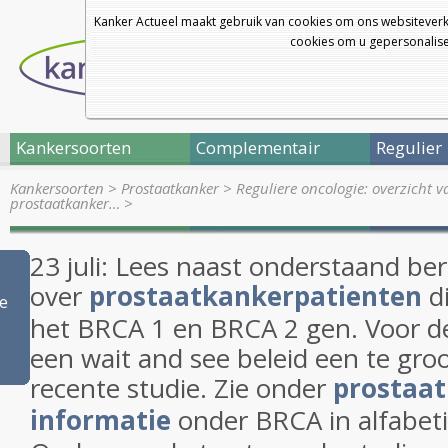
Kanker Actueel maakt gebruik van cookies om ons websiteverk
cookies om u gepersonalisee
Kankersoorten
Complementair
Regulier
Kankersoorten
>
Prostaatkanker
>
Reguliere oncologie: overzicht 
prostaatkanker…
>
23 juli: Lees naast onderstaand ber
over
prostaatkankerpatienten
d
e
het BRCA 1 en BRCA 2 gen. Voor dez
een wait and see beleid een te groo
recente studie. Zie onder
prostaa
informatie
onder BRCA in alfabetis