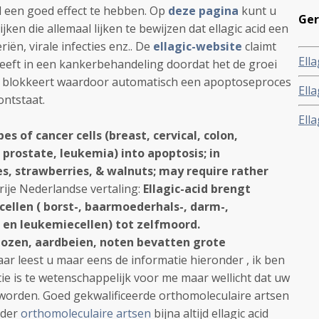
cid een goed effect te hebben. Op
deze pagina
kunt u
Ger
jken die allemaal lijken te bewijzen dat ellagic acid een
riën, virale infecties enz.. De
ellagic-website
claimt
Ella
 heeft in een kankerbehandeling doordat het de groei
voo
et blokkeert waardoor automatisch een apoptoseproces
Ell
waa
ontstaat.
vru
Ell
sig
es of cancer cells (breast, cervical, colon,
pre
che
 prostate, leukemia) into apoptosis; in
pro
es, strawberries, & walnuts; may require rather
rije Nederlandse vertaling:
Ellagic-acid brengt
cellen ( borst-, baarmoederhals-, darm-,
t- en leukemiecellen) tot zelfmoord.
bozen, aardbeien, noten bevatten grote
ar leest u maar eens de informatie hieronder , ik ben
e is te wetenschappelijk voor me maar wellicht dat uw
n worden. Goed gekwalificeerde orthomoleculaire artsen
nder
orthomoleculaire artsen
bijna altijd ellagic acid