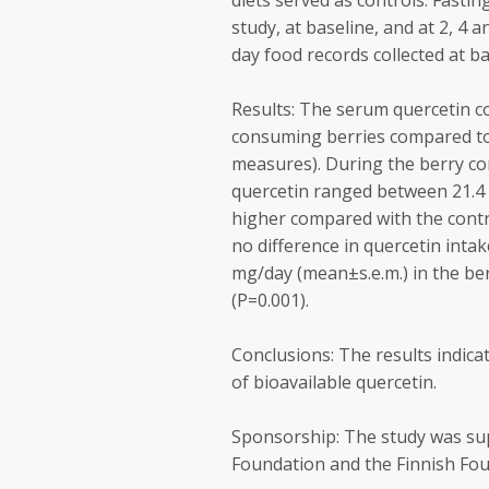
diets served as controls. Fasti
study, at baseline, and at 2, 4
day food records collected at b
Results: The serum quercetin co
consuming berries compared to
measures). During the berry c
quercetin ranged between 21.4 
higher compared with the contr
no difference in quercetin intak
mg/day (mean±s.e.m.) in the be
(P=0.001).
Conclusions: The results indica
of bioavailable quercetin.
Sponsorship: The study was sup
Foundation and the Finnish Fou