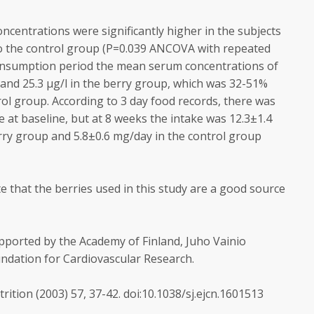
ncentrations were significantly higher in the subjects
 the control group (P=0.039 ANCOVA with repeated
onsumption period the mean serum concentrations of
and 25.3 µg/l in the berry group, which was 32-51%
ol group. According to 3 day food records, there was
e at baseline, but at 8 weeks the intake was 12.3±1.4
rry group and 5.8±0.6 mg/day in the control group
te that the berries used in this study are a good source
ported by the Academy of Finland, Juho Vainio
ndation for Cardiovascular Research.
rition (2003) 57, 37-42. doi:10.1038/sj.ejcn.1601513