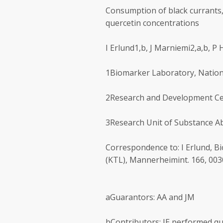
Consumption of black currants,
quercetin concentrations
I Erlund1,b, J Marniemi2,a,b, P
1Biomarker Laboratory, National
2Research and Development Cent
3Research Unit of Substance Abu
Correspondence to: I Erlund, Bi
(KTL), Mannerheimint. 166, 0030
aGuarantors: AA and JM
bContributors: IE performed qu