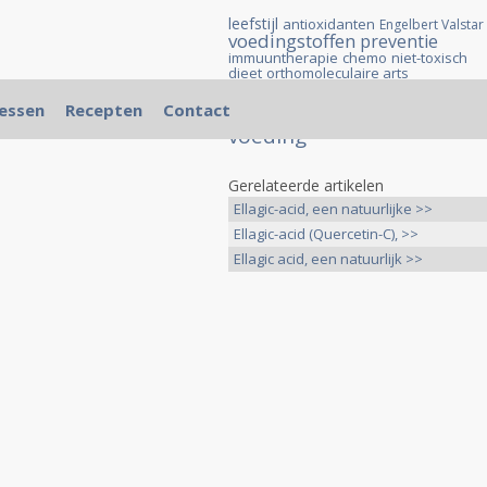
leefstijl
antioxidanten
Engelbert Valstar
voedingstoffen
preventie
immuuntherapie
chemo
niet-toxisch
dieet
orthomoleculaire arts
kanker
preventie van kanker
essen
Recepten
Contact
complementair
voedingsuppletie
voeding
Gerelateerde artikelen
Ellagic-acid, een natuurlijke >>
Ellagic-acid (Quercetin-C), >>
Ellagic acid, een natuurlijk >>