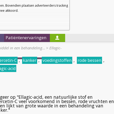
a
a
Startpagina
Nieuwsbrief
a
en. Bovendien plaatsen adverteerders tracking
rmee akkoord.
Alleen in de titels zoeken
Patiëntenervaringen
 middel in een behandeling…
>
Ellagic-
ercetin-C
,
kanker
,
voedingstoffen
,
rode bessen
,
agic-acid
geer op "Ellagic-acid, een natuurlijke stof en
rcetin-C veel voorkomend in bessen, rode vruchten en
en lijkt van grote waarde in een behandeling van
ker."