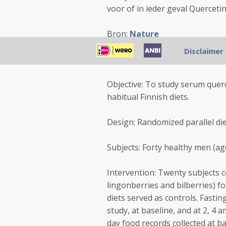
voor of in ieder geval Quercetin
Bron:
Nature
Disclaimer
Abstract
Objective: To study serum quer
habitual Finnish diets.
Design: Randomized parallel die
Subjects: Forty healthy men (age
Intervention: Twenty subjects 
lingonberries and bilberries) f
diets served as controls. Fasti
study, at baseline, and at 2, 4
day food records collected at b