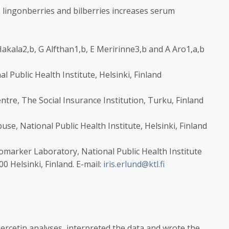
 lingonberries and bilberries increases serum
 Hakala2,b, G Alfthan1,b, E Meririnne3,b and A Aro1,a,b
 Public Health Institute, Helsinki, Finland
re, The Social Insurance Institution, Turku, Finland
se, National Public Health Institute, Helsinki, Finland
omarker Laboratory, National Public Health Institute
0 Helsinki, Finland. E-mail:
iris.erlund@ktl.fi
ercetin analyses, interpreted the data and wrote the