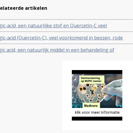
elateerde artikelen
gic-acid, een natuurlijke stof en Quercetin-C veel
rkomend in bessen, rode vruchten en noten lijkt van grote
agic-acid (Quercetin-C), veel voorkomend in bessen, rode
rde in een behandeling van kanker.
chten en noten geeft significant minder bijwerkingen en
agic acid, een natuurlijk middel in een behandeling of
nificant betere respons wanneer aanvullend gegeven bij
ventie van kanker
mokuren voor recidief van hormoonresistente
staatkankerpatiënten blijkt