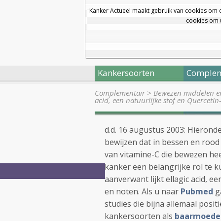
Kanker Actueel maakt gebruik van cookies om 
cookies om u
Kankersoorten
Complem
Complementair
>
Bewezen middelen en 
acid, een natuurlijke stof en Querceti
d.d. 16 augustus 2003: Hieronde
bewijzen dat in bessen en rood 
van vitamine-C die bewezen hee
kanker een belangrijke rol te 
aanverwant lijkt ellagic acid, 
en noten. Als u naar
Pubmed
g
studies die bijna allemaal posit
kankersoorten als
baarmoede