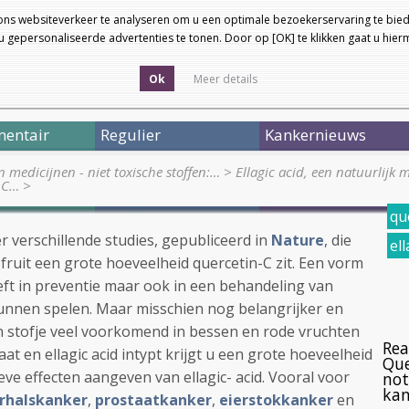
ons websiteverkeer te analyseren om u een optimale bezoekerservaring te bied
 gepersonaliseerde advertenties te tonen. Door op [OK] te klikken gaat u hie
Ok
Meer details
entair
Regulier
Kankernieuws
medicijnen - niet toxische stoffen:…
>
Ellagic acid, een natuurlijk
n-C…
>
qu
r verschillende studies, gepubliceerd in
Nature
, die
ell
fruit een grote hoeveelheid quercetin-C zit. Een vorm
ft in preventie maar ook in een behandeling van
kunnen spelen. Maar misschien nog belangrijker en
een stofje veel voorkomend in bessen en rode vruchten
Rea
aat en ellagic acid intypt krijgt u een grote hoeveelheid
Que
ieve effecten aangeven van ellagic- acid. Vooral voor
not
kan
rhalskanker
,
prostaatkanker
,
eierstokkanker
en