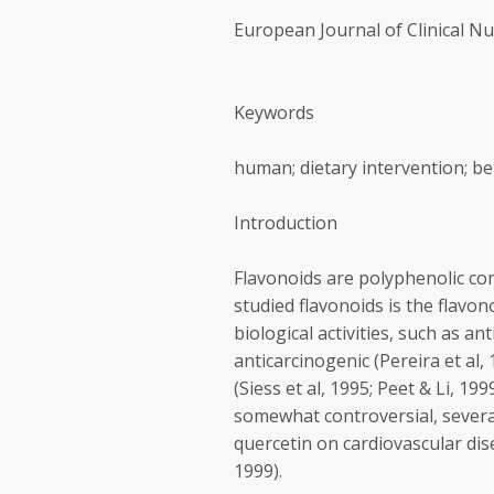
European Journal of Clinical Nut
Keywords
human; dietary intervention; ber
Introduction
Flavonoids are polyphenolic co
studied flavonoids is the flavo
biological activities, such as a
anticarcinogenic (Pereira et al,
(Siess et al, 1995; Peet & Li, 19
somewhat controversial, several
quercetin on cardiovascular dise
1999).