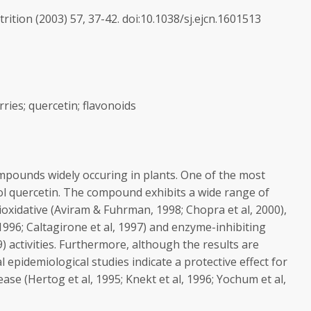
rition (2003) 57, 37-42. doi:10.1038/sj.ejcn.1601513
ries; quercetin; flavonoids
mpounds widely occuring in plants. One of the most
nol quercetin. The compound exhibits a wide range of
ntioxidative (Aviram & Fuhrman, 1998; Chopra et al, 2000),
 1996; Caltagirone et al, 1997) and enzyme-inhibiting
99) activities. Furthermore, although the results are
 epidemiological studies indicate a protective effect for
ase (Hertog et al, 1995; Knekt et al, 1996; Yochum et al,