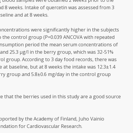
ng blood samples were obtained 2 weeks prior to the
 and 8 weeks. Intake of quercetin was assessed from 3
aseline and at 8 weeks.
ncentrations were significantly higher in the subjects
 the control group (P=0.039 ANCOVA with repeated
onsumption period the mean serum concentrations of
and 25.3 µg/l in the berry group, which was 32-51%
ol group. According to 3 day food records, there was
e at baseline, but at 8 weeks the intake was 12.3±1.4
rry group and 5.8±0.6 mg/day in the control group
te that the berries used in this study are a good source
ported by the Academy of Finland, Juho Vainio
ndation for Cardiovascular Research.