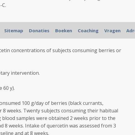
-C.
Sitemap
Donaties
Boeken
Coaching
Vragen
Adr
cetin concentrations of subjects consuming berries or
tary intervention.
 60 y).
consumed 100 g/day of berries (black currants,
or 8 weeks. Twenty subjects consuming their habitual
ng blood samples were obtained 2 weeks prior to the
 and 8 weeks. Intake of quercetin was assessed from 3
aseline and at 8 weeks.