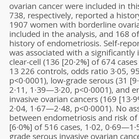
ovarian cancer were included in thi
738, respectively, reported a histo
1907 women with borderline ovaria
included in the analysis, and 168 o
history of endometriosis. Self-rep
was associated with a significantly 
clear-cell (136 [20·2%] of 674 case
13 226 controls, odds ratio 3·05, 
p<0·0001), low-grade serous (31 [9
2·11, 1·39—3·20, p<0·0001), and e
invasive ovarian cancers (169 [13·9
2·04, 1·67—2·48, p<0·0001). No as
between endometriosis and risk of
[6·0%] of 516 cases, 1·02, 0·69—1·5
grade serous invasive ovarian cance