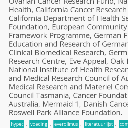
Ovarian Cancer Research Fund, Nati
Health, California Cancer Researc
California Department of Health Se
Foundation, European Community'
Framework Programme, German Fed
Education and Research of Germa
Clinical Biomedical Research, Ger
Research Centre, Eve Appeal, Oak
National Institute of Health Resea
and Medical Research Council of Au
Medical Research and Materiel C
Council Tasmania, Cancer Foundat
Australia, Mermaid 1, Danish Cance
Roswell Park Alliance Foundation.
hypec
,
voeding
,
everolimus
,
literatuurlijst
,
com