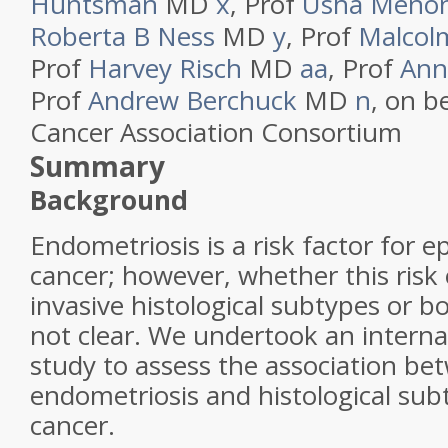
Huntsman
MD
x
,
Prof
Usha Meno
Roberta B Ness
MD
y
,
Prof
Malcol
Prof
Harvey Risch
MD
aa
,
Prof
Ann
Prof
Andrew Berchuck
MD
n
,
on be
Cancer Association Consortium
Summary
Background
Endometriosis is a risk factor for ep
cancer; however, whether this risk 
invasive histological subtypes or b
not clear. We undertook an internat
study to assess the association be
endometriosis and histological sub
cancer.