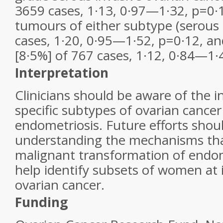
3659 cases, 1·13, 0·97—1·32, p=0·1
tumours of either subtype (serous
cases, 1·20, 0·95—1·52, p=0·12, a
[8·5%] of 767 cases, 1·12, 0·84—1·
Interpretation
Clinicians should be aware of the i
specific subtypes of ovarian cance
endometriosis. Future efforts shou
understanding the mechanisms tha
malignant transformation of endom
help identify subsets of women at i
ovarian cancer.
Funding