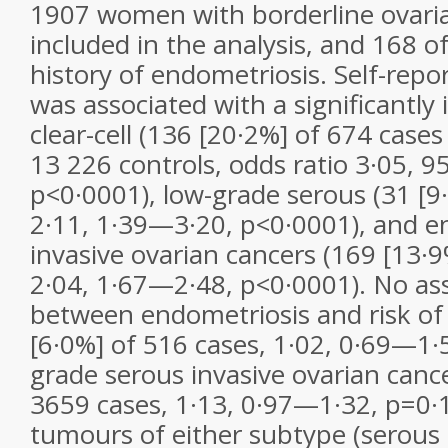
1907 women with borderline ovaria
included in the analysis, and 168 o
history of endometriosis. Self-rep
was associated with a significantly 
clear-cell (136 [20·2%] of 674 case
13 226 controls, odds ratio 3·05, 
p<0·0001), low-grade serous (31 [9
2·11, 1·39—3·20, p<0·0001), and e
invasive ovarian cancers (169 [13·9
2·04, 1·67—2·48, p<0·0001). No as
between endometriosis and risk of
[6·0%] of 516 cases, 1·02, 0·69—1·5
grade serous invasive ovarian cance
3659 cases, 1·13, 0·97—1·32, p=0·1
tumours of either subtype (serous