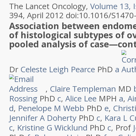
The Lancet Oncology,
Volume 13, I
394, April 2012 doi:10.1016/S147
Association between endomet
of histological subtypes of o
pooled analysis of case—cont
Dr
Celeste Leigh Pearce
PhD
a
,
Claire Templeman
MD
Rossing
PhD
c
,
Alice Lee
MPH
a
,
A
d
,
Penelope M Webb
PhD
e
,
Christ
Jennifer A Doherty
PhD
c
,
Kara L 
c
,
Kristine G Wicklund
PhD
c
,
Prof