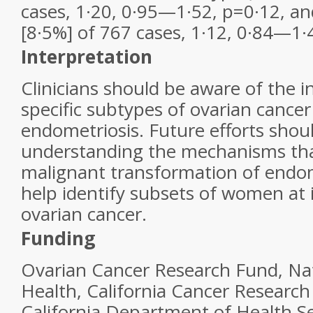
cases, 1·20, 0·95—1·52, p=0·12, a
[8·5%] of 767 cases, 1·12, 0·84—1·
Interpretation
Clinicians should be aware of the i
specific subtypes of ovarian cance
endometriosis. Future efforts shou
understanding the mechanisms tha
malignant transformation of endom
help identify subsets of women at i
ovarian cancer.
Funding
Ovarian Cancer Research Fund, Nati
Health, California Cancer Researc
California Department of Health Se