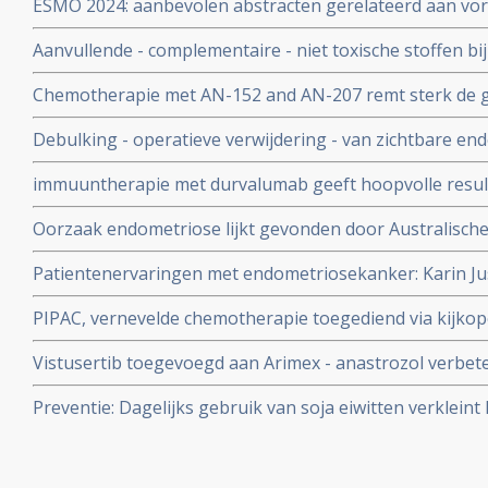
ESMO 2024: aanbevolen abstracten gerelateerd aan vo
eierstokkanker copy 1
vormen van kanker zoals eierstokkanker, baarmoederh
Aanvullende - complementaire - niet toxische stoffen b
baarmoederkanker, vulvakanker en endometriumkanke
overzicht
en oncologen wereldwijd
Chemotherapie met AN-152 and AN-207 remt sterk de g
kanker vanuit endometriose - baarmoederkanker met 
Debulking - operatieve verwijdering - van zichtbare end
eierstokkanker
immuuntherapie met durvalumab geeft hoopvolle result
gevorderde buikvlieskanker - buikvliestumoren na prog
Oorzaak endometriose lijkt gevonden door Australisch
chemokuren
ontdekking van betrokken genen
Patientenervaringen met endometriosekanker: Karin Ju
als onbehandelbare vorm van endometriosekanker door 
PIPAC, vernevelde chemotherapie toegediend via kijkop
en gezonde leefstijl met bepaalde voedingsuppletie.
tumoren in het buikvlies en buikholte geeft ook bij end
Vistusertib toegevoegd aan Arimex - anastrozol verbeter
goede resultaten.
en algehele respons bij patiënten met gevorderde end
Preventie: Dagelijks gebruik van soja eiwitten verkleint
buikvlieskanker met beheersbare bijwerkingen in vergel
kanker - baarmoederkanker significant met tot 33 proce
anastrosol