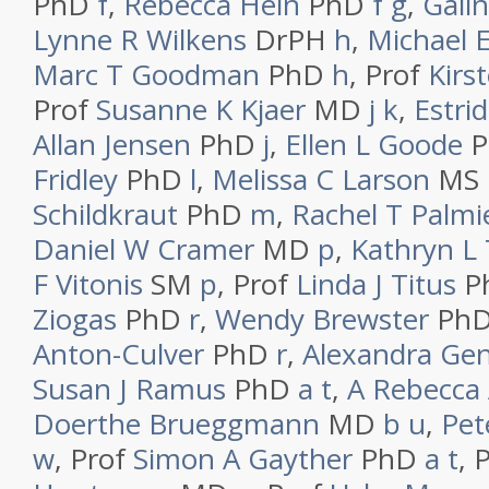
PhD
f
,
Rebecca Hein
PhD
f
g
,
Galin
Lynne R Wilkens
DrPH
h
,
Michael 
Marc T Goodman
PhD
h
,
Prof
Kirs
Prof
Susanne K Kjaer
MD
j
k
,
Estri
Allan Jensen
PhD
j
,
Ellen L Goode
P
Fridley
PhD
l
,
Melissa C Larson
MS
Schildkraut
PhD
m
,
Rachel T Palmie
Daniel W Cramer
MD
p
,
Kathryn L 
F Vitonis
SM
p
,
Prof
Linda J Titus
P
Ziogas
PhD
r
,
Wendy Brewster
Ph
Anton-Culver
PhD
r
,
Alexandra Gen
Susan J Ramus
PhD
a
t
,
A Rebecca
Doerthe Brueggmann
MD
b
u
,
Pet
w
,
Prof
Simon A Gayther
PhD
a
t
,