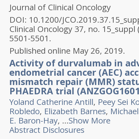
Journal of Clinical Oncology
DOI: 10.1200/JCO.2019.37.15_sup
Clinical Oncology
37, no. 15_suppl
5501-5501.
Published online May 26, 2019.
Activity of durvalumab in a
endometrial cancer (AEC) acc
mismatch repair (MMR) statu
PHAEDRA trial (ANZGOG1601
Yoland Catherine Antill
,
Peey Sei K
Robledo
,
Elizabeth Barnes
,
Michael
E. Baron-Hay
, ...
Show More
Abstract Disclosures