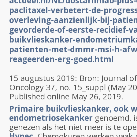
actueel.nl/NL/dostarlimab-plus-
paclitaxel-verbetert-de-progress
overleving-aanzienlijk-bij-pati
gevorderde-of-eerste-recidief-v
buikvlieskanker-endometriumka
patienten-met-dmmr-msi-h-afwi
reageerden-erg-goed.html
15 augustus 2019: Bron:
Journal of
Oncology
37, no. 15_suppl (May 2
Published online May 26, 2019.
Primaire buikvlieskanker, ook w
endometriosekanker
genoemd, is
genezen als het niet meer is te ope
Hypec
. Chemokuren werken vaak n