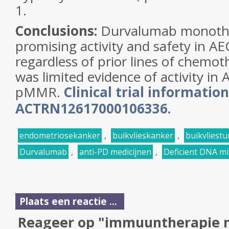
1.
Conclusions:
Durvalumab monoth
promising activity and safety in 
regardless of prior lines of chemot
was limited evidence of activity in
pMMR.
Clinical trial information
ACTRN12617000106336.
endometriosekanker
,
buikvlieskanker
,
buikvliest
Durvalumab
,
anti-PD medicijnen
,
Deficient DNA m
Plaats een reactie ...
Reageer op "immuuntherapie 