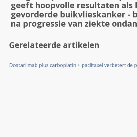
geeft hoopvolle resultaten als 
gevorderde buikvlieskanker - 
na progressie van ziekte ond
Gerelateerde artikelen
Dostarlimab plus carboplatin + paclitaxel verbetert de 
aanzienlijk bij patiënten met gevorderde of eerste recid
endometriumkanker. Vooral patienten met dMMR-MSI-H
goed.