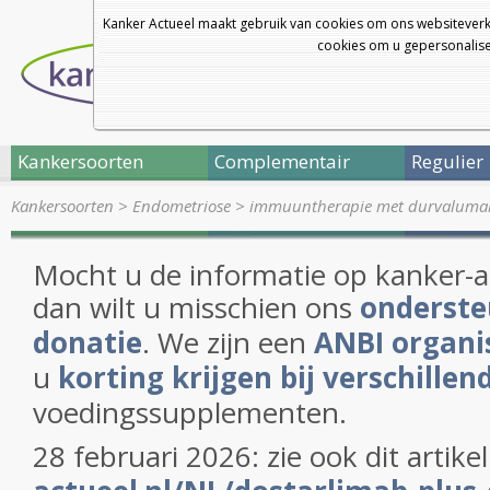
Kanker Actueel maakt gebruik van cookies om ons websiteverk
cookies om u gepersonalisee
Kankersoorten
Complementair
Regulier
Kankersoorten
>
Endometriose
>
immuuntherapie met durvalumab 
Mocht u de informatie op kanker-
dan wilt u misschien ons
onderste
donatie
. We zijn een
ANBI organi
u
korting krijgen bij verschillen
voedingssupplementen.
28 februari 2026: zie ook dit artike