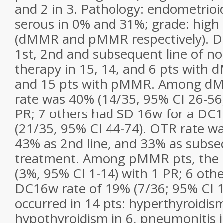
and 2 in 3. Pathology: endometrio
serous in 0% and 31%; grade: high
(dMMR and pMMR respectively). D
1st, 2nd and subsequent line of n
therapy in 15, 14, and 6 pts with 
and 15 pts with pMMR. Among dM
rate was 40% (14/35, 95% CI 26-56
PR; 7 others had SD 16w for a DC
(21/35, 95% CI 44-74). OTR rate wa
43% as 2nd line, and 33% as subse
treatment. Among pMMR pts, the 
(3%, 95% CI 1-14) with 1 PR; 6 oth
DC16w rate of 19% (7/36; 95% CI 1
occurred in 14 pts: hyperthyroidism
hypothyroidism in 6, pneumonitis i