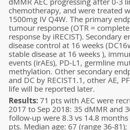
dMMR AEC progressing after 0-3 li
chemotherapy, and were treated 
1500mg IV Q4W. The primary endpo
tumour response (OTR = complete 
response by iRECIST). Secondary e
disease control at 16 weeks (DC16
stable disease at 16 weeks ), immu
events (irAEs), PD-L1, germline m
methylation. Other secondary endp
and DC by RECIST1.1, other AE, PFS
life will be reported later.
Results:
71 pts with AEC were recr
2017 to Sep 2018: 35 dMMR and 
follow-up were 8.3 vs 14.8 mont
pts. Median age: 67 (range 36-81);