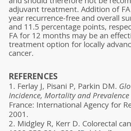
and should therefore not be reco
adjuvant treatment. Addition of FA
year recurrence-free and overall sur
and 11.5 percentage points, respec
FA for 12 months may be an effect
treatment option for locally advanc
cancer.
REFERENCES
1.
Ferlay J, Pisani P, Parkin DM.
Glo
Incidence, Mortality and Prevalenc
France: International Agency for R
2001.
2.
Midgley R, Kerr D. Colorectal ca