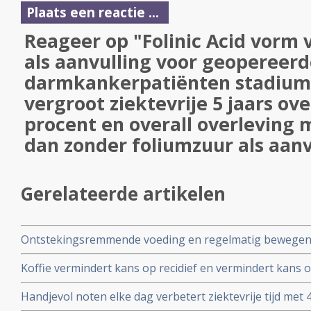
Plaats een reactie ...
Reageer op "Folinic Acid vorm 
als aanvulling voor geopereer
darmkankerpatiënten stadium I
vergroot ziektevrije 5 jaars ov
procent en overall overleving 
dan zonder foliumzuur als aanv
Gerelateerde artikelen
Ontstekingsremmende voeding en regelmatig bewegen g
overleving en minder recidieven bij patiënten met stadi
Koffie vermindert kans op recidief en vermindert kans o
vergelijking met ontstekingsbevorderende voeding en 
darmkanker stadium I tot III blijkt uit Nederlandse COL
Handjevol noten elke dag verbetert ziektevrije tijd met 