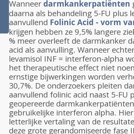
Wanneer
darmkankerpatiënten
g
daarna als behandeling 5-FU plus l
aanvullend
Folinic Acid - vorm v
krijgen hebben ze 9,5% langere ziek
% meer overleeft de darmkanker da
acid als aanvulling. Wanneer echte
levamisol INF = interferon-alpha w
het therapeutische effect niet no
ernstige bijwerkingen worden ver
30,7%. De onderzoekers pleiten da
aanvullend folinic acid naast 5-FU p
geopereerde darmkankerpatiënten i
gebruikelijke interferon alpha. Hie
letterlijke vertaling van de resultat
deze grote gerandomiseerde fase II