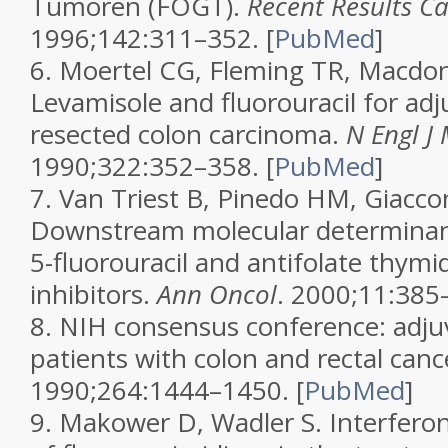
Tumoren (FOGT).
Recent Results C
1996;142:311–352.
[
PubMed
]
6.
Moertel CG, Fleming TR, Macdonal
Levamisole and fluorouracil for ad
resected colon carcinoma.
N Engl J
1990;322:352–358.
[
PubMed
]
7.
Van Triest B, Pinedo HM, Giaccon
Downstream molecular determinant
5-fluorouracil and antifolate thymi
inhibitors.
Ann Oncol
. 2000;11:385
8.
NIH consensus conference: adju
patients with colon and rectal canc
1990;264:1444–1450.
[
PubMed
]
9.
Makower D, Wadler S. Interfero