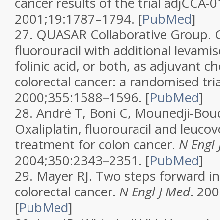
cancer results of the trial adjCCA-0
2001;19:1787–1794.
[
PubMed
]
27.
QUASAR Collaborative Group. 
fluorouracil with additional levami
folinic acid, or both, as adjuvant 
colorectal cancer: a randomised tri
2000;355:1588–1596.
[
PubMed
]
28.
André T, Boni C, Mounedji-Boudi
Oxaliplatin, fluorouracil and leuco
treatment for colon cancer.
N Engl 
2004;350:2343–2351.
[
PubMed
]
29.
Mayer RJ. Two steps forward in
colorectal cancer.
N Engl J Med
. 20
[
PubMed
]