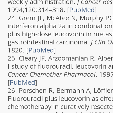
weekly administration.
J Cancer Res
1994;120:314–318.
[
PubMed
]
24.
Grem JL, McAtee N, Murphy PG. 
interferon alpha 2a in combination 
plus high-dose leucovorin in metas
gastrointestinal carcinoma.
J Clin 
1820.
[
PubMed
]
25.
Cleary JF, Arzoomanian R, Albert
I study of fluorouracil, leucovorin 
Cancer Chemother Pharmacol
. 199
[
PubMed
]
26.
Porschen R, Bermann A, Löffler 
Fluorouracil plus leucovorin as effe
chemotherapy in curatively resected