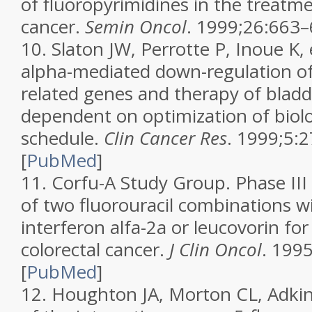
of fluoropyrimidines in the treatme
cancer.
Semin Oncol
. 1999;26:663
10.
Slaton JW, Perrotte P, Inoue K, e
alpha-mediated down-regulation of
related genes and therapy of bladd
dependent on optimization of biolo
schedule.
Clin Cancer Res
. 1999;5:
[
PubMed
]
11.
Corfu-A Study Group. Phase II
of two fluorouracil combinations wi
interferon alfa-2a or leucovorin fo
colorectal cancer.
J Clin Oncol
. 199
[
PubMed
]
12.
Houghton JA, Morton CL, Adkins