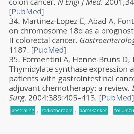
colon cancer.
N Engl J Med
. 2001;3
[
PubMed
]
34.
Martinez-Lopez E, Abad A, Font A,
on chromosome 18q as a prognosti
II colorectal cancer.
Gastroenterolo
1187.
[
PubMed
]
35.
Formentini A, Henne-Bruns D,
Thymidylate synthase expression a
patients with gastrointestinal canc
adjuvant chemotherapy: a review.
Surg
. 2004;389:405–413.
[
PubMed
]
bestraling
,
radiotherapie
,
darmkanker
,
foliumz