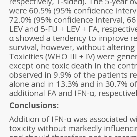
respectively, 1-sided). The 5-year ov
were 60.5% (95% confidence interva
72.0% (95% confidence interval, 66
LEV and 5-FU + LEV + FA, respective
α showed a tendency to improve re
survival, however, without altering 
Toxicities (WHO III + IV) were gener
except one toxic death in the cont
observed in 9.9% of the patients r
alone and in 13.3% and in 30.7% of
additional FA and IFN-α, respectivel
Conclusions:
Addition of IFN-α was associated w
toxicity without markedly influenc