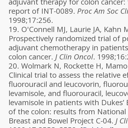
adjuvant therapy for colon cancer: f
report of INT-0089.
Proc Am Soc Cl
1998;17:256.
19.
O'Connell MJ, Laurie JA, Kahn M,
Prospectively randomized trial of 
adjuvant chemotherapy in patients 
colon cancer.
J Clin Oncol
. 1998;16
20.
Wolmark N, Rockette H, Mamoun
Clinical trial to assess the relative e
fluorouracil and leucovorin, fluorou
levamisole, and fluorouracil, leucov
levamisole in patients with Dukes’
of the colon: results from National
Breast and Bowel Project C-04.
J C