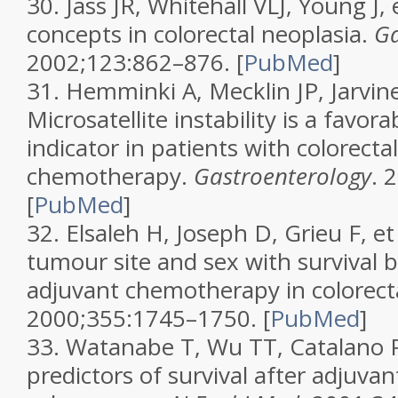
30.
Jass JR, Whitehall VLJ, Young J,
concepts in colorectal neoplasia.
Ga
2002;123:862–876.
[
PubMed
]
31.
Hemminki A, Mecklin JP, Jarvine
Microsatellite instability is a favor
indicator in patients with colorecta
chemotherapy.
Gastroenterology
. 
[
PubMed
]
32.
Elsaleh H, Joseph D, Grieu F, et 
tumour site and sex with survival 
adjuvant chemotherapy in colorect
2000;355:1745–1750.
[
PubMed
]
33.
Watanabe T, Wu TT, Catalano PJ
predictors of survival after adjuv