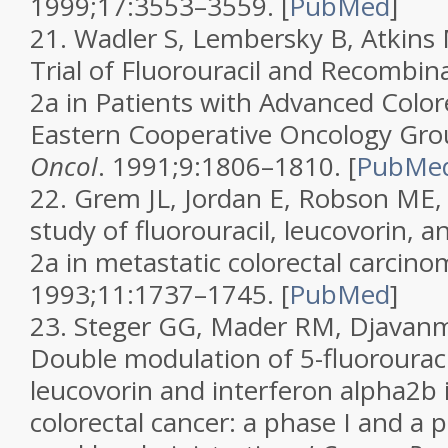
1999;17:3553–3559.
[
PubMed
]
21.
Wadler S, Lembersky B, Atkins M
Trial of Fluorouracil and Recombina
2a in Patients with Advanced Color
Eastern Cooperative Oncology Gro
Oncol
. 1991;9:1806–1810.
[
PubMe
22.
Grem JL, Jordan E, Robson ME, e
study of fluorouracil, leucovorin, a
2a in metastatic colorectal carcin
1993;11:1737–1745.
[
PubMed
]
23.
Steger GG, Mader RM, Djavanma
Double modulation of 5-fluorouraci
leucovorin and interferon alpha2b
colorectal cancer: a phase I and a p