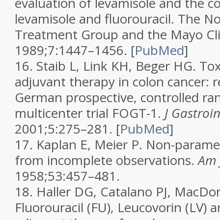
evaluation of levamisole and the c
levamisole and fluorouracil. The N
Treatment Group and the Mayo Cli
1989;7:1447–1456.
[
PubMed
]
16.
Staib L, Link KH, Beger HG. Toxi
adjuvant therapy in colon cancer: r
German prospective, controlled r
multicenter trial FOGT-1.
J Gastroin
2001;5:275–281.
[
PubMed
]
17.
Kaplan E, Meier P. Non-paramet
from incomplete observations.
Am 
1958;53:457–481.
18.
Haller DG, Catalano PJ, MacDona
Fluorouracil (FU), Leucovorin (LV) 