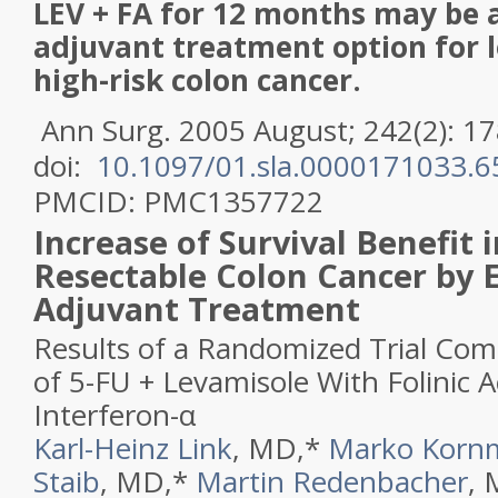
LEV + FA for 12 months may be a
adjuvant treatment option for 
high-risk colon cancer.
Ann Surg.
2005 August;
242
(2)
: 1
doi:
10.1097/01.sla.0000171033.6
PMCID:
PMC1357722
Increase of Survival Benefit
Resectable Colon Cancer by 
Adjuvant Treatment
Results of a Randomized Trial Co
of 5-FU + Levamisole With Folinic A
Interferon-α
Karl-Heinz Link
, MD,
*
Marko Korn
Staib
, MD,
*
Martin Redenbacher
, 