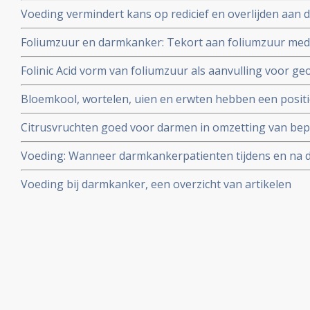
overleving met 57 procent bij operabele darmkanker stadi
Voeding vermindert kans op redicief en overlijden aan 
fase III studie
Weinig koolhydraten en zetmeel bepalen het succes
Foliumzuur en darmkanker: Tekort aan foliumzuur me
Folinic Acid vorm van foliumzuur als aanvulling voor g
darmkankerpatiënten stadium IIb en III vergroot ziektev
Bloemkool, wortelen, uien en erwten hebben een positi
procent en overall overleving met 11,3 procent dan zon
van bepaalde genen die verantwoordelijk zijn voor (anti
Citrusvruchten goed voor darmen in omzetting van be
voorkomen en ontstaan van darmkanker
Voeding: Wanneer darmkankerpatienten tijdens en na 
volgen is het risico op een recidief of op overlijden be
Voeding bij darmkanker, een overzicht van artikelen
een voedingspatroon gebruiken van veel fruit, groenten