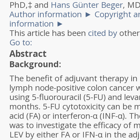
PhD,
‡
and
Hans Günter Beger
, M
Author information
►
Copyright a
information
►
This article has been
cited by
other 
Go to:
Abstract
Background:
The benefit of adjuvant therapy in 
lymph node-positive colon cancer 
using 5-fluorouracil (5-FU) and leva
months. 5-FU cytotoxicity can be m
acid (FA) or interferon-α (INF-α). T
was to investigate the efficacy of
LEV by either FA or IFN-α in the a