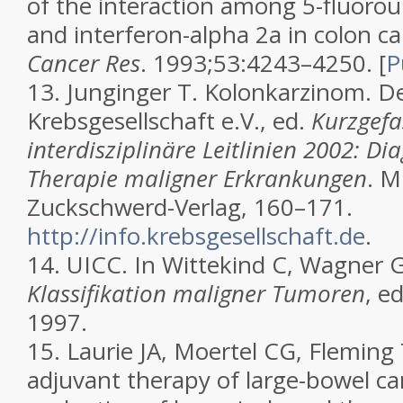
of the interaction among 5-fluorour
and interferon-alpha 2a in colon ca
Cancer Res
. 1993;53:4243–4250.
[
P
13.
Junginger T. Kolonkarzinom. D
Krebsgesellschaft e.V., ed.
Kurzgefa
interdisziplinäre Leitlinien 2002: Di
Therapie maligner Erkrankungen
. M
Zuckschwerd-Verlag, 160–171.
http://info.krebsgesellschaft.de
.
14.
UICC. In Wittekind C, Wagner G
Klassifikation maligner Tumoren
, e
1997.
15.
Laurie JA, Moertel CG, Fleming T
adjuvant therapy of large-bowel c