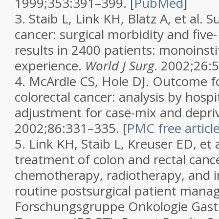
1999;353:391–399.
[
PubMed
]
3.
Staib L, Link KH, Blatz A, et al. S
cancer: surgical morbidity and five
results in 2400 patients: monoinsti
experience.
World J Surg
. 2002;26:
4.
McArdle CS, Hole DJ. Outcome fo
colorectal cancer: analysis by hospi
adjustment for case-mix and depri
2002;86:331–335.
[
PMC free articl
5.
Link KH, Staib L, Kreuser ED, et 
treatment of colon and rectal canc
chemotherapy, radiotherapy, and
routine postsurgical patient mana
Forschungsgruppe Onkologie Gastr