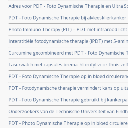
resultaten in doden van het Human Papilloma Virus bij
Adres voor PDT - Foto Dynamische Therapie en Ultra 
baarmoederkanker gerelateerd aan het HPV virus. copy
Medical in Duitsland
PDT - Foto Dynamische Therapie bij alvleesklierkanker k
combinatie met andere behandelingen, waaronder zelfs 
Photo Immuno Therapy (PIT) = PDT met infrarood licht 
reviewstudie
immuuntherapie voor solide tumoren al of niet in comb
Interstitiële fotodynamische therapie (iPDT) met 5-ami
behandelingen copy 1
standaard behandeling geeft bij operabele Glioblastom
Curcumine gecombineerd met PDT - Foto Dynamische T
ziekte en overall overleving in vergelijking met operati
resultaten bij verschillende vormen van kanker blijkt ui
bestraling co
Laserwatch met capsules bremachlorofyl voor thuis ze
reviewstudie copy 1
om uitzaaiingen of een recidief te voorkomen zijn via on
PDT - Foto Dynamische Therapie op in bloed circuleren
het bloed in een extracorporale buis heeft groot effect
PDT - Fotodynamische therapie vermindert kans op uit
doordat er veel minder in bloed circulerende tumorcellen
PDT - Foto Dynamische Therapie gebruikt bij kankerpat
immuunsysteem en is soms succesvol als immuuntherapi
Onderzoekers van de Technische Universiteit van Eind
fotodynamische therapie met behulp van nanotechnolog
PDT - Photo Dynamische Therapie op in bloed circuleren
kankerchirurgie