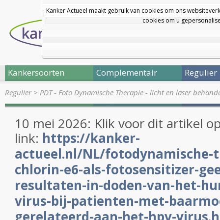
Kanker Actueel maakt gebruik van cookies om ons websiteverk
cookies om u gepersonalisee
Kankersoorten
Complementair
Regulier
Regulier
>
PDT - Foto Dynamische Therapie - licht en laser behand
10 mei 2026: Klik voor dit artikel 
link:
https://kanker-
actueel.nl/NL/fotodynamische-t
chlorin-e6-als-fotosensitizer-ge
resultaten-in-doden-van-het-h
virus-bij-patienten-met-baarm
gerelateerd-aan-het-hpv-virus.