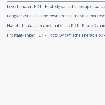
waarbij een bacteriële infectie de oorzaak is. Artikel u
Levertumoren: PDT - Photodynamische therapie toont mo
levermetastases vanuit darmkanker.
Longkanker: PDT - Photodynamische therapie met fosca
mesothelioma, (asbestkanker) aldus fase I studie.
Nanotechnologie in combinatie met PDT - Photo Dynam
veelbelovende behandelingstechniek voor kanker
Prostaatkanker: PDT - Photo Dynamische Therapie op d
prostaatkankerpatienten met een wait-and-see beleid g
28% vs 58% van progressievrije ziekte in vergelijking m