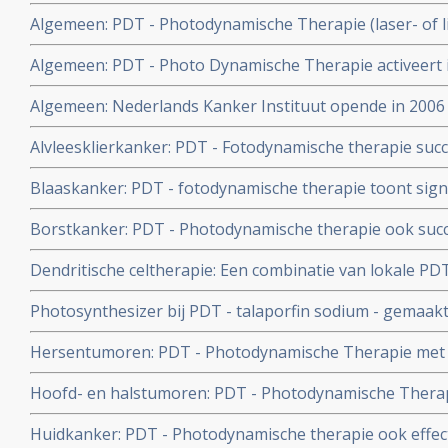
nieuwe techniek in korte tijd alle tumorcellen te doden
Algemeen: PDT - Photodynamische Therapie (laser- of li
en recidieven voorkomen
enkele vragen en antwoorden over wat PDT precies in
Algemeen: PDT - Photo Dynamische Therapie activeert in
nieuwe mogelijke PDT behandelings optie variant.
Algemeen: Nederlands Kanker Instituut opende in 200
lichttherapie voor bijna alle vormen van kanker.
Alvleesklierkanker: PDT - Fotodynamische therapie succe
overzichtstudie toegevoegd..
Blaaskanker: PDT - fotodynamische therapie toont signif
blaaskanker en recidief van blaaskanker. Overzichtstu
Borstkanker: PDT - Photodynamische therapie ook succe
borstkankerpatiënten bij recidief na operatie aldus vers
Dendritische celtherapie: Een combinatie van lokale P
gevolgd door dendritische celtherapie zorgt bij muizen 
Photosynthesizer bij PDT - talaporfin sodium - gemaakt
remissies waar de afzonderlijke behandelingen niets de
door FDA goedgekeurd voor gebruik bij PDT.
Hersentumoren: PDT - Photodynamische Therapie met 
herhaald verdubbelt ziektevrije tijd, verbetert significa
Hoofd- en halstumoren: PDT - Photodynamische Therapi
leven bij hersentumoren - Glioblastoma Multiforme.
van hoofd-halstumoren stadium 1 2 en 3, blijkt uit Nede
Huidkanker: PDT - Photodynamische therapie ook effec