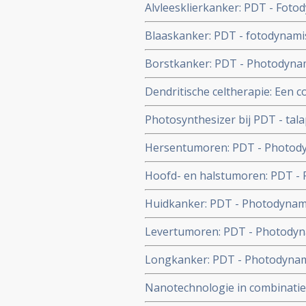
Alvleesklierkanker: PDT - Fotod
overzichtstudie toegevoegd..
Blaaskanker: PDT - fotodynamisc
blaaskanker en recidief van bl
Borstkanker: PDT - Photodynam
borstkankerpatiënten bij recidi
Dendritische celtherapie: Een 
gevolgd door dendritische celth
Photosynthesizer bij PDT - tal
remissies waar de afzonderlijk
door FDA goedgekeurd voor geb
Hersentumoren: PDT - Photody
herhaald verdubbelt ziektevrije 
Hoofd- en halstumoren: PDT - 
leven bij hersentumoren - Glio
van hoofd-halstumoren stadium 1
Huidkanker: PDT - Photodynami
waarbij een bacteriële infectie
Levertumoren: PDT - Photodynam
levermetastases vanuit darmka
Longkanker: PDT - Photodynami
mesothelioma, (asbestkanker) al
Nanotechnologie in combinatie
veelbelovende behandelingstec