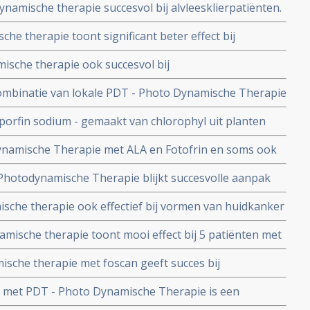
ynamische therapie succesvol bij alvleesklierpatiënten.
he therapie toont significant beter effect bij
aaskanker. Overzichtstudie toegevoegd
ische therapie ook succesvol bij
ef na operatie aldus verschillende studies.
combinatie van lokale PDT - Photo Dynamische Therapie
erapie zorgt bij muizen voor opmerkelijk veel
aporfin sodium - gemaakt van chlorophyl uit planten
e behandelingen niets deden.
ruik bij PDT.
namische Therapie met ALA en Fotofrin en soms ook
tijd, verbetert significant levensduur en kwaliteit van
Photodynamische Therapie blijkt succesvolle aanpak
blastoma Multiforme.
 2 en 3, blijkt uit Nederlandse studie
sche therapie ook effectief bij vormen van huidkanker
 de oorzaak is. Artikel update 1 december 2011
ische therapie toont mooi effect bij 5 patiënten met
nker.
sche therapie met foscan geeft succes bij
dus fase I studie.
 met PDT - Photo Dynamische Therapie is een
hniek voor kanker