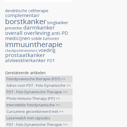
dendritische celtherapie
complementair
borstkanker
longkanker
darmkanker
preventie
overall overleving
anti-PD
medicijnen
solide tumoren
immuuntherapie
voeding
checkpointremmers
prostaatkanker
alvleesklierkanker
PDT
Gerelateerde artikelen
Fotodynamische therapie (PDT) >>
Adres voor PDT - Foto Dynamische >>
PDT - Foto Dynamische Therapie >>
Photo Immuno Therapy (PIT) >>
Interstitiële fotodynamische >>
Curcumine gecombineerd met >>
Laserwatch met capsules
bremachlorofyl >>
PDT - Foto Dynamische Therapie >>