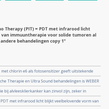
 Therapy (PIT) = PDT met infrarood licht
m van immuuntherapie voor solide tumoren al
t andere behandelingen copy 1"
met chlorin e6 als fotosensitizer geeft uitstekende
man Papilloma Virus bij patienten met
sche Therapie en Ultra Sound behandelingen is WEBER
aan het HPV virus. copy 1
bij alvleesklierkanker kan zinvol zijn, zeker in
ingen, waaronder zelfs immuuntherapie, blijkt uit
DT met infrarood licht blijkt veelbelovende vorm van
oren al of niet in combinatie met andere