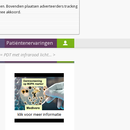
a
a
Startpagina
Nieuwsbrief
a
en. Bovendien plaatsen adverteerders tracking
rmee akkoord.
Alleen in de titels zoeken
Patiëntenervaringen
= PDT met infrarood licht…
>