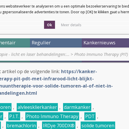
ons websiteverkeer te analyseren om u een optimale bezoekerservaring te bied
 gepersonaliseerde advertenties te tonen. Door op [OK] te klikken gaat u hie
Ok
Meer details
entair
Regulier
Kankernieuws
pie - licht en laser behandelingen:…
>
Photo Immuno Therapy (PIT) 
 artikel op de volgende link:
https://kanker-
apy-pit-pdt-met-infrarood-licht-blijkt-
untherapie-voor-solide-tumoren-al-of-niet-in-
andelingen.html
moren
,
alvleesklierkanker
,
darmkanker
,
r
,
P.I.T.
,
Photo Immuno Therapy
,
PDT
,
,
bremachlorin
,
IRDye 700DX®
,
solide tumoren