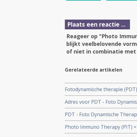
Plaats een reactie ...
Reageer op "Photo Immuno
blijkt veelbelovende vor
of niet in combinatie me
Gerelateerde artikelen
Fotodynamische therapie (PDT) 
resultaten in doden van het Hu
Adres voor PDT - Foto Dynami
baarmoederkanker gerelateerd 
Medical in Duitsland
PDT - Foto Dynamische Therapie 
combinatie met andere behandel
Photo Immuno Therapy (PIT) = P
reviewstudie
immuuntherapie voor solide tum