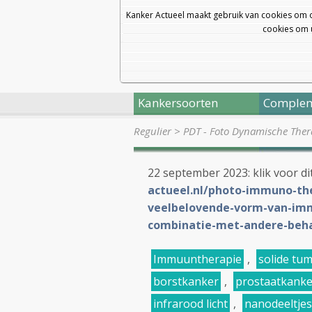
Kanker Actueel maakt gebruik van cookies om 
cookies om u
Kankersoorten
Complem
Regulier
>
PDT - Foto Dynamische Thera
22 september 2023: klik voor dit
actueel.nl/photo-immuno-ther
veelbelovende-vorm-van-immu
combinatie-met-andere-beh
Immuuntherapie
,
solide tu
borstkanker
,
prostaatkanke
infrarood licht
,
nanodeeltjes