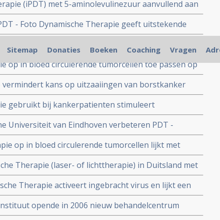
herapie (iPDT) met 5-aminolevulinezuur aanvullend aan
j operabele Glioblastoma langere progressievrije
DT - Foto Dynamische Therapie geeft uitstekende
 vergelijking met operatie plus alleen chemo en
rmen van kanker blijkt uit recent gepubliceerde
chlorofyl voor thuis zelf PDT geven op de bloedvaten
Sitemap
Donaties
Boeken
Coaching
Vragen
Adr
 te voorkomen zijn via ons te bestellen.
e op in bloed circulerende tumorcellen toe passen op
 buis heeft groot effect op doden van tumorcellen.
 vermindert kans op uitzaaiingen van borstkanker
 circulerende tumorcellen zijn.
e gebruikt bij kankerpatienten stimuleert
esvol als immuuntherapie. Hier een overzichtstudie
e Universiteit van Eindhoven verbeteren PDT -
ehulp van nanotechnologie. Een doorbraak in
e op in bloed circulerende tumorcellen lijkt met
lle tumorcellen te doden en kan daarmee uitzaaiingen
e Therapie (laser- of lichttherapie) in Duitsland met
ver wat PDT precies inhoudt
he Therapie activeert ingebracht virus en lijkt een
ngs optie variant.
nstituut opende in 2006 nieuw behandelcentrum
ormen van kanker.