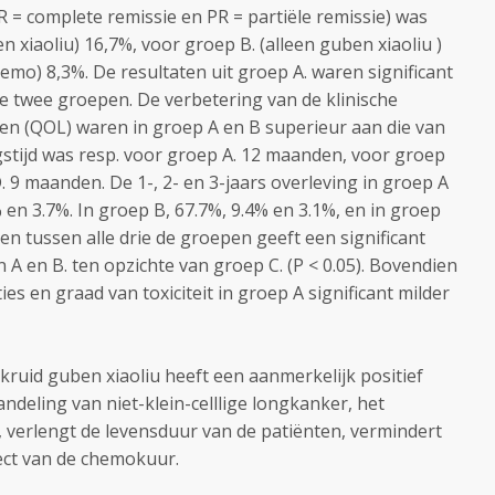
CR = complete remissie en PR = partiële remissie) was
 xiaoliu) 16,7%, voor groep B. (alleen guben xiaoliu )
emo) 8,3%. De resultaten uit groep A. waren significant
ere twee groepen. De verbetering van de klinische
en (QOL) waren in groep A en B superieur aan die van
stijd was resp. voor groep A. 12 maanden, voor groep
 9 maanden. De 1-, 2- en 3-jaars overleving in groep A
% en 3.7%. In groep B, 67.7%, 9.4% en 3.1%, en in groep
gen tussen alle drie de groepen geeft een significant
 A en B. ten opzichte van groep C. (P < 0.05). Bovendien
es en graad van toxiciteit in groep A significant milder
ruid guben xiaoliu heeft een aanmerkelijk positief
andeling van niet-klein-celllige longkanker, het
, verlengt de levensduur van de patiënten, vermindert
fect van de chemokuur.