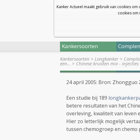
Kanker Actueel maakt gebruik van cookies om 
cookies om u
Kankersoorten
Complem
Kankersoorten
>
Longkanker
>
Complem
een…
>
Chinese kruiden mix - injecties
24 april 2005: Bron: Zhongguo Z
Een studie bij 189
longkankerp
betere resultaten van het Chin
overleving, kwaliteit van leven
Hier zo letterlijk mogelijk ver
tussen chemogroep en chemo p