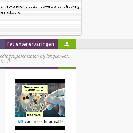
a
a
Startpagina
Nieuwsbrief
a
en. Bovendien plaatsen adverteerders tracking
rmee akkoord.
Alleen in de titels zoeken
Patiëntenervaringen
edingsupplementen bij longkanker:
 geeft…
>