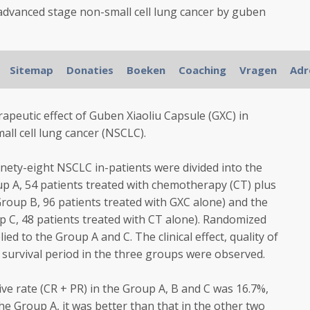
 advanced stage non-small cell lung cancer by guben
, Yang G, Liu J, Tang W, Zhang Q, Han D, Yu R.
Sitemap
Donaties
Boeken
Coaching
Vragen
Adr
g Hospital of TCM, Beijing. ntxmloo@sina.com
apeutic effect of Guben Xiaoliu Capsule (GXC) in
ll cell lung cancer (NSCLC).
ty-eight NSCLC in-patients were divided into the
up A, 54 patients treated with chemotherapy (CT) plus
roup B, 96 patients treated with GXC alone) and the
C, 48 patients treated with CT alone). Randomized
ed to the Group A and C. The clinical effect, quality of
d survival period in the three groups were observed.
e rate (CR + PR) in the Group A, B and C was 16.7%,
the Group A, it was better than that in the other two