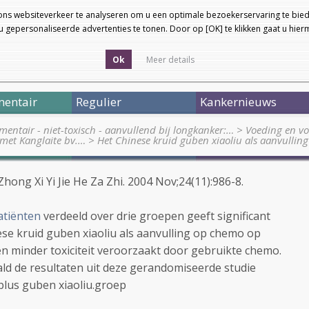
ons websiteverkeer te analyseren om u een optimale bezoekerservaring te bied
 gepersonaliseerde advertenties te tonen. Door op [OK] te klikken gaat u hie
Ok
Meer details
entair
Regulier
Kankernieuws
entair - niet-toxisch - aanvullend bij longkanker:…
>
Voeding en vo
 met Kanglaite bv.…
>
Het Chinese kruid guben xiaoliu als aanvulling
hong Xi Yi Jie He Za Zhi. 2004 Nov;24(11):986-8.
atiënten
verdeeld over drie groepen geeft significant
ese kruid guben xiaoliu als aanvulling op chemo op
 en minder toxiciteit veroorzaakt door gebruikte chemo.
taald de resultaten uit deze gerandomiseerde studie
lus guben xiaoliu.groep