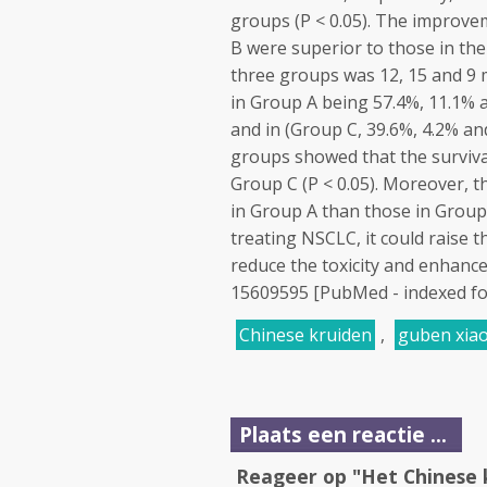
groups (P < 0.05). The improve
B were superior to those in the 
three groups was 12, 15 and 9 mo
in Group A being 57.4%, 11.1% a
and in (Group C, 39.6%, 4.2% an
groups showed that the surviva
Group C (P < 0.05). Moreover, t
in Group A than those in Group 
treating NSCLC, it could raise t
reduce the toxicity and enhance
15609595 [PubMed - indexed f
Chinese kruiden
,
guben xiao
Plaats een reactie ...
Reageer op "Het Chinese k