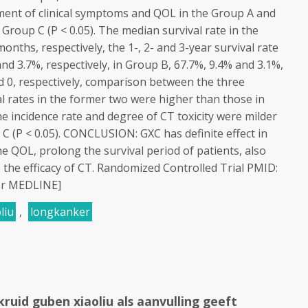
ment of clinical symptoms and QOL in the Group A and
Group C (P < 0.05). The median survival rate in the
nths, respectively, the 1-, 2- and 3-year survival rate
nd 3.7%, respectively, in Group B, 67.7%, 9.4% and 3.1%,
d 0, respectively, comparison between the three
l rates in the former two were higher than those in
he incidence rate and degree of CT toxicity were milder
C (P < 0.05). CONCLUSION: GXC has definite effect in
he QOL, prolong the survival period of patients, also
 the efficacy of CT. Randomized Controlled Trial PMID:
or MEDLINE]
liu
,
longkanker
ruid guben xiaoliu als aanvulling geeft