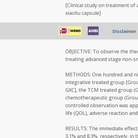
[Clinical study on treatment of
xiaoliu capsule]
Wang XM, Xin H, Yang Z, Zhao W
Disclaimer
Department of Oncology, Beijin
OBJECTIVE: To observe the ther
treating advanced stage non-sma
METHODS: One hundred and nine
integrative treated group [Gro
GXC], the TCM treated group (G
chemotherapeutic group (Group 
controlled observation was appli
life (QOL), adverse reaction an
RESULTS: The immediate effectiv
3.1% and 8.3%, respectively, in 