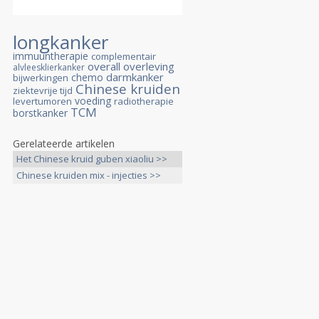
longkanker
immuuntherapie
complementair
overall overleving
alvleesklierkanker
darmkanker
chemo
bijwerkingen
Chinese kruiden
ziektevrije tijd
voeding
levertumoren
radiotherapie
TCM
borstkanker
Gerelateerde artikelen
Het Chinese kruid guben xiaoliu >>
Chinese kruiden mix - injecties >>