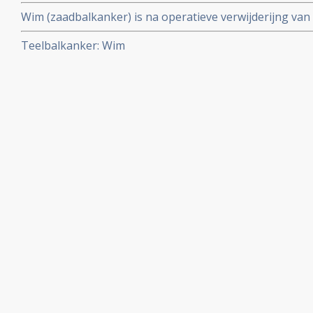
Wim (zaadbalkanker) is na operatieve verwijderijng van r
aan het werk en is al weer enkele jaren klinisch kankerv
Teelbalkanker: Wim
Blazei Murill, een paddenstoel met medische kwaliteite