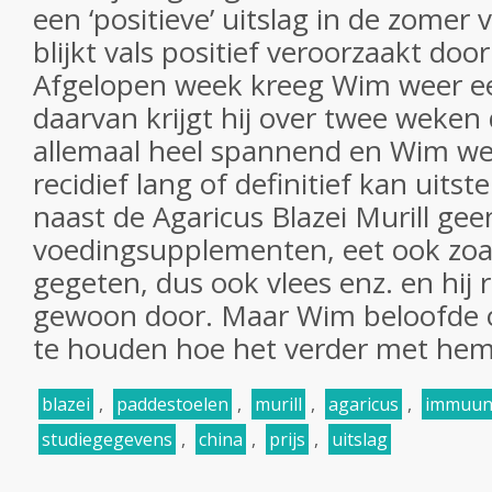
een ‘positieve’ uitslag in de zome
blijkt vals positief veroorzaakt door
Afgelopen week kreeg Wim weer e
daarvan krijgt hij over twee weken d
allemaal heel spannend en Wim wee
recidief lang of definitief kan uitste
naast de Agaricus Blazei Murill ge
voedingsupplementen, eet ook zoals 
gegeten, dus ook vlees enz. en hij
gewoon door. Maar Wim beloofde 
te houden hoe het verder met hem
blazei
,
paddestoelen
,
murill
,
agaricus
,
immuun
studiegegevens
,
china
,
prijs
,
uitslag