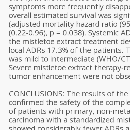
symptoms more frequently disappe
overall estimated survival was signi
(adjusted mortality hazard ratio (9
(0.22-0.96), p = 0.038). Systemic A
the mistletoe extract treatment d
local ADRs 17.3% of the patients. 
was mild to intermediate (WHO/CTC
Severe mistletoe extract therapy-r
tumor enhancement were not obse
CONCLUSIONS: The results of the 
confirmed the safety of the comp
of patients with primary, non-me
carcinoma with a standardized mist
showed considerably fewer ADRs at