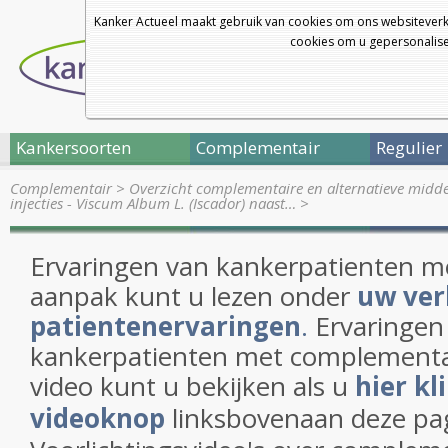
Kanker Actueel maakt gebruik van cookies om ons websiteverk
cookies om u gepersonalisee
Kankersoorten
Complementair
Regulier
Complementair
>
Overzicht complementaire en alternatieve midd
injecties - Viscum Album L. (Iscador) naast…
>
Ervaringen van kankerpatienten 
aanpak kunt u lezen onder
uw ver
patientenervaringen
.
Ervaringen
kankerpatienten met complementa
video kunt u bekijken als u
hier kl
videoknop
linksbovenaan deze pa