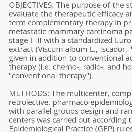
OBJECTIVES: The purpose of the s
evaluate the therapeutic efficacy a
term complementary therapy in pr
metastatic mammary carcinoma pa
stage I-III with a standardized Eur
extract (Viscum album L., Iscador, "
given in addition to conventional a
therapy (i.e. chemo-, radio-, and h
"conventional therapy").
METHODS: The multicenter, compa
retrolective, pharmaco-epidemiolog
with parallel groups design and ra
centers was carried out according 
Epidemiological Practice (GEP) rule