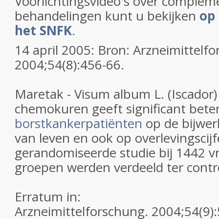
Voorlichtingsvideo's over complem
behandelingen kunt u bekijken
op
het SNFK
.
14 april 2005: Bron: Arzneimittelf
2004;54(8):456-66.
Maretak - Visum album L. (Iscador)
chemokuren geeft significant beter
borstkankerpatiënten
op de bijwerk
van leven en ook op overlevingscijf
gerandomiseerde studie bij 1442 v
groepen werden verdeeld ter contr
Erratum in:
Arzneimittelforschung. 2004;54(9):