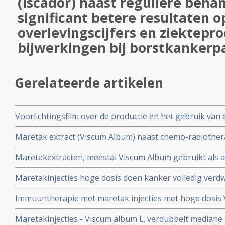
(Iscador) naast reguliere beha
significant betere resultaten o
overlevingscijfers en ziektepr
bijwerkingen bij borstkankerp
Gerelateerde artikelen
Voorlichtingsfilm over de productie en het gebruik van
kankerpatienten
Maretak extract (Viscum Album) naast chemo-radiothera
rectumkanker geeft betere resultaten op complete en g
Maretakextracten, meestal Viscum Album gebruikt als a
zonder maretak extract
kankerpatiënten, hebben een positieve invloed op de kwal
Maretakinjecties hoge dosis doen kanker volledig verdwi
reviewstudie van gerandomiseerde studies
van Merkelcel carcinoom (75 jaar) en bij vrouw met bor
Immuuntherapie met maretak injecties met hoge dosis 
jaar) zonder andere behandelingen. Beide vrouwen leve
volledige remissie en langjarige blijvende overleving v
Maretakinjecties - Viscum album L. verdubbelt mediane o
melanoom.