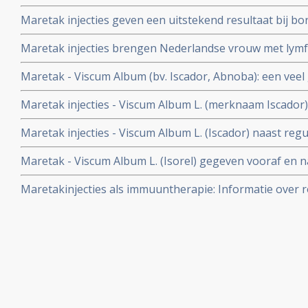
inoperabele alvleesklierkanker met betere kwaliteit van
Maretak injecties geven een uitstekend resultaat bij b
vormen van kanker, blijkt uit grote overzichtstudie.
Maretak injecties brengen Nederlandse vrouw met lymf
totale remissie na eerdere weigering van chemo. Artike
Maretak - Viscum Album (bv. Iscador, Abnoba): een veel 
behandeling tegen kanker. Een overzicht van studies m
Maretak injecties - Viscum Album L. (merknaam Iscador)
behandelingen geeft significant betere resultaten op ov
Maretak injecties - Viscum Album L. (Iscador) naast reg
ziekteproces en bijwerkingen bij melanoompatiënten met
significant betere resultaten op overlevingscijfers en z
uitzaaiïngen op afstand
Maretak - Viscum Album L. (Isorel) gegeven vooraf en n
borstkankerpatiënten.
kankerpatienten met spijsverteringskanker zoals darmk
Maretakinjecties als immuuntherapie: Informatie over ro
slokdarmkanker en galwegenkanker geeft significant b
Viscum Album L. (bv. merknamen Iscador of Isorel) in e
kwaliteit van leven
van kanker