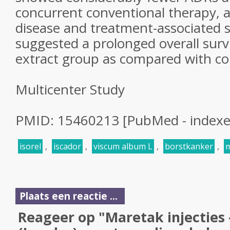
concurrent conventional therapy, a
disease and treatment-associated
suggested a prolonged overall survi
extract group as compared with co
Multicenter Study
PMID: 15460213 [PubMed - index
isorel
,
iscador
,
viscum album L
,
borstkanker
,
m
Plaats een reactie ...
Reageer op "Maretak injecties 