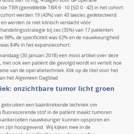
 dosis van 10 mg, 4 dagen vóór de operatie
te TBR (gemiddelde TBR 6 · 10 [SD 0 · 42] in het cohort
iecohort werden 19 (43%) van 43 laesies gedetecteerd
en werden ze niet klinisch verdacht vóór
ehandelingsstrategie bij zes (35%) van 17 patiënten
s 98%, de specificiteit was 62% en de nauwkeurigheid
 was 84% ​​in het expansiecohort.
vandaag (30 januari 2018) een mooi artikel over deze
, met ook een patiënt die gevolgd wordt en vertelt hoe
ame van de operatietechniek. Klik op de titel voor het
 van het Algemeen Dagblad
ek: onzichtbare tumor licht groen
n gebruiken een baanbrekende techniek om
 fluorescerende stof in de patiënt maakt tumoren
 kankercellen nauwkeuriger kunnen opsporen en
en zijn hoopgevend. Wij kijken mee in de