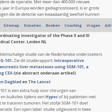
jdens de operatie. Met meer dan 400.000 nieuwe
k jaar in Europa worden gediagnosticeerd, is er grote
gen die de detectie van kwaadaardig weefsel kunnen
e resultaten voor de patiënt kunnen verbeteren. We
Sitemap
Donaties
Boeken
Coaching
Vragen
Adr
tieel van SGM-101 verder te evalueren …”
rdinating investigator of the Phase II and III
dical Center. Leiden NL
kleinschalige studie van de Nederlandse onderzoekers
G-101
.
Zie dit studierapport:
Intraoperative
pancreatic liver metastases using SGM-101, a
ng CEA
(zie abstract onderaan artikel)
n Dagblad
en
The Lancet
101 is een extra hulp voor chirurgen van
en buikvlies tijdens een
Hypec
of bij patiënten met
 te traceren tumoren. Het stofje SGM-101 doet
eratie. Een open label studie uitgevoerd in twee