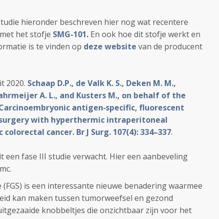
studie hieronder beschreven hier nog wat recentere
 met het stofje
SMG-101
.
En ook hoe dit stofje werkt en
rmatie is te vinden op
deze website
van de producent
it 2020.
Schaap D.P., de Valk K. S., Deken M. M.,
 Vahrmeijer A. L., and Kusters M., on behalf of the
 Carcinoembryonic antigen‐specific, fluorescent
surgery with hyperthermic intraperitoneal
olorectal cancer. Br J Surg. 107(4): 334–337
.
it een fase III studie verwacht. Hier een aanbeveling
Umc.
ie (FGS) is een interessante nieuwe benadering waarmee
cheid kan maken tussen tumorweefsel en gezond
uitgezaaide knobbeltjes die onzichtbaar zijn voor het