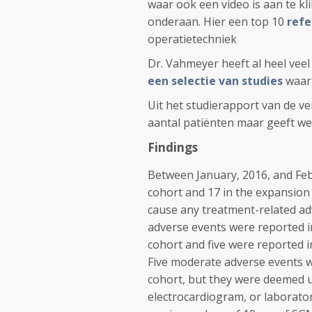
waar ook een video is aan te kl
onderaan. Hier een top 10
refe
operatietechniek
Dr. Vahmeyer heeft al heel ve
een selectie van studies
waar 
Uit het studierapport van de vei
aantal patiënten maar geeft wel
Findings
Between January, 2016, and Febr
cohort and 17 in the expansion 
cause any treatment-related ad
adverse events were reported in
cohort and five were reported i
Five moderate adverse events w
cohort, but they were deemed u
electrocardiogram, or laborator