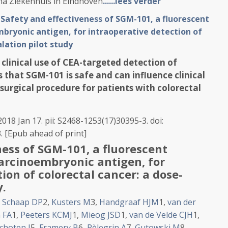
na Ziekenhuis in Eindhoven
......lees verder
:
Safety and effectiveness of SGM-101, a fluorescent
bryonic antigen, for intraoperative detection of
alation pilot study
t clinical use of CEA-targeted detection of
 that SGM-101 is safe and can influence clinical
surgical procedure for patients with colorectal
018 Jan 17. pii: S2468-1253(17)30395-3. doi:
 [Epub ahead of print]
ness of SGM-101, a fluorescent
arcinoembryonic antigen, for
ion of colorectal cancer: a dose-
y.
,
Schaap DP
2
,
Kusters M
3
,
Handgraaf HJM
1
,
van der
 FA
1
,
Peeters KCMJ
1
,
Mieog JSD
1
,
van de Velde CJH
1
,
schoten I
5
,
Framery B
6
,
Pèlegrin A
7
,
Gutowski M
8
,