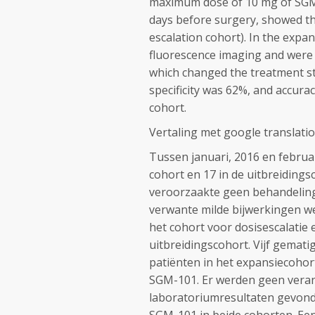
maximum dose of 10 mg of SGM-
days before surgery, showed th
escalation cohort). In the expa
fluorescence imaging and were n
which changed the treatment str
specificity was 62%, and accura
cohort.
Vertaling met google translati
Tussen januari, 2016 en februar
cohort en 17 in de uitbreidin
veroorzaakte geen behandeling
verwante milde bijwerkingen we
het cohort voor dosisescalatie en
uitbreidingscohort. Vijf gemat
patiënten in het expansiecohor
SGM-101. Er werden geen verand
laboratoriumresultaten gevond