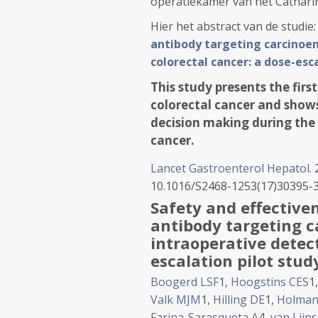
operatiekamer van het Cathari
Hier het abstract van de studie
antibody targeting carcinoem
colorectal cancer: a dose-esc
This study presents the firs
colorectal cancer and shows
decision making during the 
cancer.
Lancet Gastroenterol Hepatol.
2
10.1016/S2468-1253(17)30395-3.
Safety and effective
antibody targeting c
intraoperative detect
escalation pilot stud
Boogerd LSF
1
,
Hoogstins CES
1
Valk MJM
1
,
Hilling DE
1
,
Holman
Farina-Sarasqueta A
4
,
van Lijn