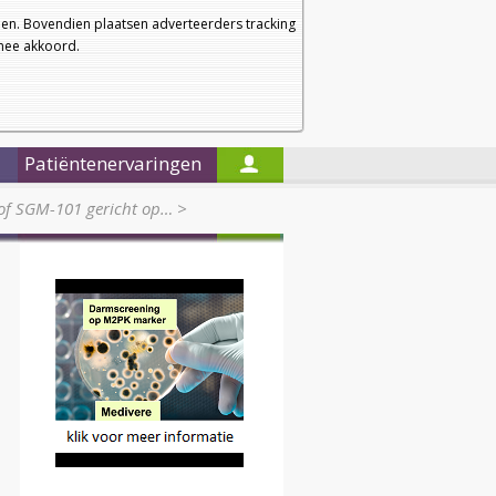
a
a
Startpagina
Nieuwsbrief
a
en. Bovendien plaatsen adverteerders tracking
rmee akkoord.
Alleen in de titels zoeken
Patiëntenervaringen
tof SGM-101 gericht op…
>