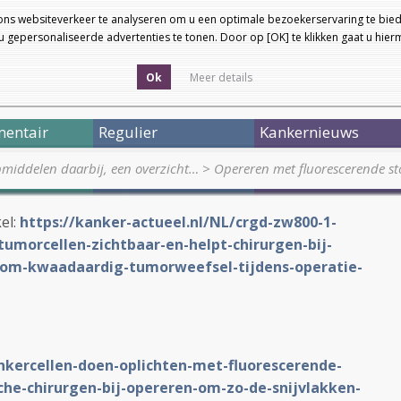
ons websiteverkeer te analyseren om u een optimale bezoekerservaring te bied
 gepersonaliseerde advertenties te tonen. Door op [OK] te klikken gaat u hie
Ok
Meer details
entair
Regulier
Kankernieuws
pmiddelen daarbij, een overzicht…
>
Opereren met fluorescerende s
kel:
https://kanker-actueel.nl/NL/crgd-zw800-1-
tumorcellen-zichtbaar-en-helpt-chirurgen-bij-
s-om-kwaadaardig-tumorweefsel-tijdens-operatie-
ankercellen-doen-oplichten-met-fluorescerende-
che-chirurgen-bij-opereren-om-zo-de-snijvlakken-