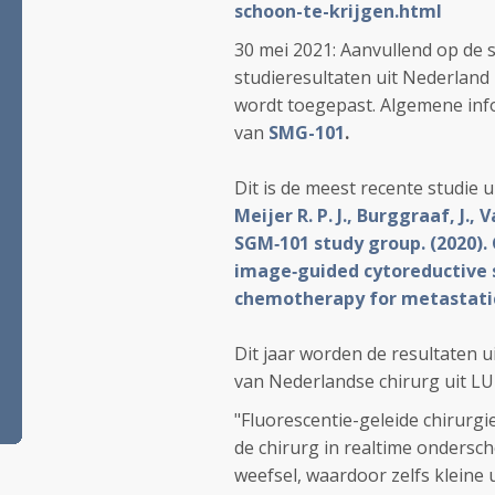
schoon-te-krijgen.html
30 mei 2021: Aanvullend op de 
studieresultaten uit Nederland
wordt toegepast. Algemene info
van
SMG-101
.
Dit is de meest recente studie u
Meijer R. P. J., Burggraaf, J.,
SGM‐101 study group. (2020).
image‐guided cytoreductive 
chemotherapy for metastatic c
Dit jaar worden de resultaten u
van Nederlandse chirurg uit L
"Fluorescentie-geleide chirurg
de chirurg in realtime onders
weefsel, waardoor zelfs kleine 