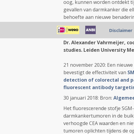
oog, kunnen worden ontdekt ti
gevallen van darmkanker die el
behoefte aan nieuwe benaderin
vergemakkelijken en mogelijk d
Disclaimer
kijken ernaar uit om het poten
Dr. Alexander Vahrmeijer, coo
studies. Leiden University Me
21 november 2020: Een nieuwe 
bevestigt de effectiviteit van
SM
detection of colorectal and 
fluorescent antibody targeti
30 januari 2018: Bron:
Algemee
Het fluorescerende stofje SGM-
darmkankertumoren in de buik 
verhoogde CEA waarden en niet
tumoren oplichten tijdens de op