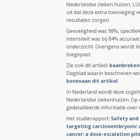
Nederlandse zieken huizen, LU
uit dat deze extra toevoeging 
resultaten zorgen.
Gevoeligheid was 98%, specifie
intensiteit was bij 84% accuraa
onderzocht. Overigens wordt i
toegepast.
Zie ook dit artikel:
baanbrekend
Dagblad waarin beschreven word
bovenaan dit artikel
.
In Nederland wordt deze zogehe
Nederlandse ziekenhuizen. Op
gedetailleerde informatie over
Het studierapport:
Safety and 
targeting carcinoembryonic a
cancer: a dose-escalation pil