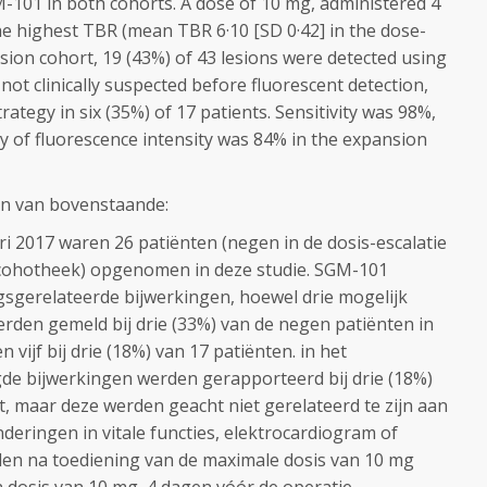
101 in both cohorts. A dose of 10 mg, administered 4
e highest TBR (mean TBR 6·10 [SD 0·42] in the dose-
nsion cohort, 19 (43%) of 43 lesions were detected using
ot clinically suspected before fluorescent detection,
ategy in six (35%) of 17 patients. Sensitivity was 98%,
cy of fluorescence intensity was 84% in the expansion
on van bovenstaande:
i 2017 waren 26 patiënten (negen in de dosis-escalatie
gscohotheek) opgenomen in deze studie. SGM-101
sgerelateerde bijwerkingen, hoewel drie mogelijk
rden gemeld bij drie (33%) van de negen patiënten in
 vijf bij drie (18%) van 17 patiënten. in het
igde bijwerkingen werden gerapporteerd bij drie (18%)
t, maar deze werden geacht niet gerelateerd te zijn aan
eringen in vitale functies, elektrocardiogram of
en na toediening van de maximale dosis van 10 mg