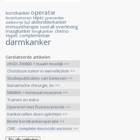
operatie
borstkanker
Hipec
levertumoren
preventie
alvleesklierkanker
ziektevrije tijd
overall overleving
immuuntherapie
maagkanker
chemo
longkanker
Hypec
complementair
darmkanker
Gerelateerde artikelen
cRGD-ZW800-1 maakt moeilijk >>
Chordoom tumor in wervelkolom >>
Studiepublicaties van bewezen >>
Bariatrische chirurgie, bv >>
MINIMA = minimaal invasieve >>
Trainen en extra
voedingsprogramma >>
Opereren met fluorescerende >>
Kankercellen doen oplichten >>
Beste borstkankeroperatie >>
CME - complete mesocolic excision >>