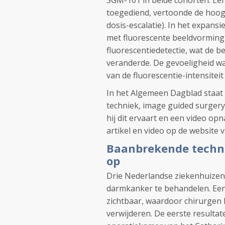
SGM-101 in beide cohorten. Een
toegediend, vertoonde de hoogs
dosis-escalatie). In het expans
met fluorescente beeldvorming 
fluorescentiedetectie, wat de b
veranderde. De gevoeligheid wa
van de fluorescentie-intensiteit
In het Algemeen Dagblad staat 
techniek, image guided surgery
hij dit ervaart en een video opn
artikel en video op de website
Baanbrekende techni
op
Drie Nederlandse ziekenhuize
darmkanker te behandelen. Een
zichtbaar, waardoor chirurgen
verwijderen. De eerste resultat