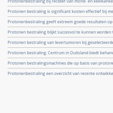
Protonenbestraling bij recidief van mond- en keelkanke
overleving en veel betere kwaliteit van leven
overall overleving en kwaliteit van leven door minder e
Protonen bestraling is significant kosten effectief bij 
hersentumoren bij kinderen, in vergelijking met de sta
Protonenbestraling geeft extreem goede resultaten op 
bestralen met fotonen
ziektevrije tijd bij prostaatkankerpatiënten in vergelij
Protonen bestraling blijkt succesvol te kunnen worden 
fotonen IMRT bestraling (intensity-modulated radiation
osteosarcomen en zorgt voor 75 procent 5-jaars ziektevr
Protonen bestraling van levertumoren bij geselecteerd
significant langere ziektevrije tijd en mediaan langere l
Protonen bestraling. Centrum in Duitsland biedt behand
voor protonentherapie toegevoegd.
Protonen bestralingsmachines die op basis van protone
minder bijwerkingen tumorweefsel doden in 2 tot 5 mi
Protonenbestraling een overzicht van recente ontwikke
Nederland beschikbaar voor kankerpatienten.