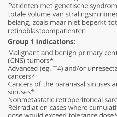
Patiënten met genetische syndro
totale volume van stralingsminimer
belang, zoals maar niet beperkt to
retinoblastoompatiënten
Group 1 indications:
Malignant and benign primary cen
(CNS) tumors*
Advanced (eg, T4) and/or unresect
cancers*
Cancers of the paranasal sinuses a
sinuses*
Nonmetastatic retroperitoneal sa
Reirradiation cases where cumulativ
dose would exceed tolerance dose