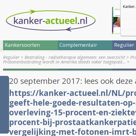
Kanker 
Kankersoorten
Complementair
Regulier
Regulier
>
Bestraling - radiotherapie algemeen: een overzicht
>
Pr
Protonenbestraling wordt in Amerika steeds vaker toegepast…
>
20 september 2017: lees ook deze 
https://kanker-actueel.nl/NL/pr
geeft-hele-goede-resultaten-op-
overleving-15-procent-en-ziektev
procent-bij-prostaatkankerpati
vergelijking-met-fotonen-imrt-