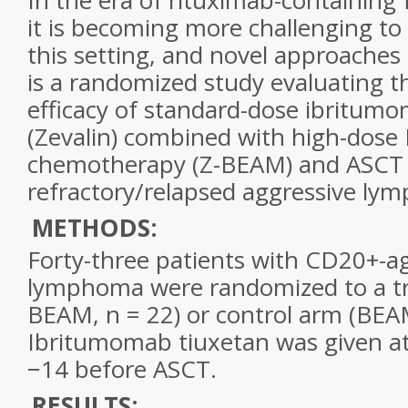
In the era of rituximab-containing 
it is becoming more challenging to 
this setting, and novel approaches 
is a randomized study evaluating t
efficacy of standard-dose ibritum
(Zevalin) combined with high-dos
chemotherapy (Z-BEAM) and ASCT 
refractory/relapsed aggressive ly
METHODS:
Forty-three patients with CD20
+
-a
lymphoma were randomized to a t
BEAM, n = 22) or control arm (BEAM
Ibritumomab tiuxetan was given at
−14 before ASCT.
RESULTS: