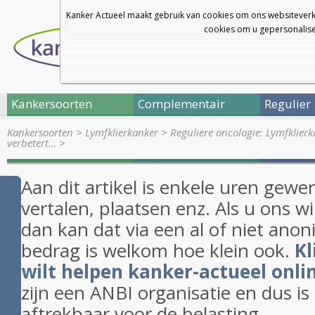
Kanker Actueel maakt gebruik van cookies om ons websiteverk
cookies om u gepersonalisee
Kankersoorten
Complementair
Regulier
Kankersoorten
>
Lymfklierkanker
>
Reguliere oncologie: Lymfklier
verbetert…
>
Aan dit artikel is enkele uren gewe
vertalen, plaatsen enz. Als u ons w
dan kan dat via een al of niet anon
bedrag is welkom hoe klein ook.
Kl
wilt helpen kanker-actueel onli
zijn een ANBI organisatie en dus i
aftrekbaar voor de belasting