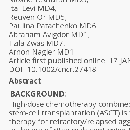
Itai Levi MD
4
,
Reuven Or MD
5
,
Paulina Patachenko MD
6
,
Abraham Avigdor MD
1
,
Tzila Zwas MD
7
,
Arnon Nagler MD
1
Article first published online: 17 J
DOI: 10.1002/cncr.27418
Abstract
BACKGROUND:
High-dose chemotherapy combined
stem-cell transplantation (ASCT) is
therapy for refractory/relapsed a