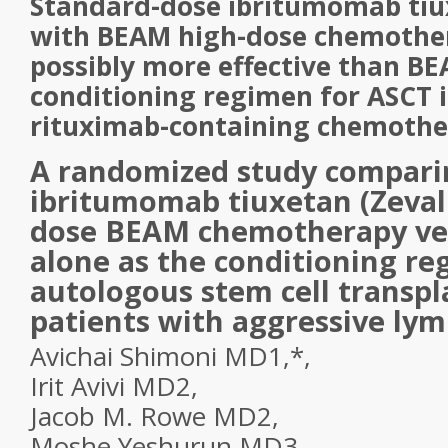
Standard-dose ibritumomab ti
with BEAM high-dose chemother
possibly more effective than BE
conditioning regimen for ASCT i
rituximab-containing chemoth
A randomized study compari
ibritumomab tiuxetan (Zeval
dose BEAM chemotherapy v
alone as the conditioning r
autologous stem cell transpl
patients with aggressive l
Avichai Shimoni MD
1,*
,
Irit Avivi MD
2
,
Jacob M. Rowe MD
2
,
Moshe Yeshurun MD
3
,