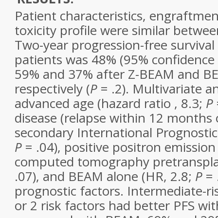
Patient characteristics, engraftmen
toxicity profile were similar betwe
Two-year progression-free survival (
patients was 48% (95% confidence 
59% and 37% after Z-BEAM and BE
respectively (
P
= .2). Multivariate an
advanced age (hazard ratio , 8.3;
P
disease (relapse within 12 months 
secondary International Prognostic
P
= .04), positive positron emissio
computed tomography pretranspla
.07), and BEAM alone (HR, 2.8;
P
= 
prognostic factors. Intermediate-ri
or 2 risk factors had better PFS w