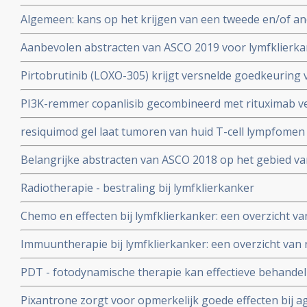
behandelstrategieën in de kankerzorg.
Algemeen: kans op het krijgen van een tweede en/of a
succesvolle behandeling en overleving van non-Hodgkin 
Aanbevolen abstracten van ASCO 2019 voor lymfklierk
vergelijking met mensen die nog nooit kanker hebben g
mei 2006.
Pirtobrutinib (LOXO-305) krijgt versnelde goedkeuring 
voorbehandelde patienten met recidief of refractair m
PI3K-remmer copanlisib gecombineerd met rituximab ve
progressie of overlijden met 48%, vergeleken met placeb
resiquimod gel laat tumoren van huid T-cell lympfomen
patiënten met recidiverend gevorderd indolent non-h
pijnloos verdwijnen, zelfs bij eerder vruchteloos behan
Belangrijke abstracten van ASCO 2018 op het gebied v
vormen van kanker zoals lymfklierkanker, CLL, Waldens
Radiotherapie - bestraling bij lymfklierkanker
Chemo en effecten bij lymfklierkanker: een overzicht v
reguliere oncologie van afgelopen tien jaar
Immuuntherapie bij lymfklierkanker: een overzicht van
PDT - fotodynamische therapie kan effectieve behandel
lymfklierkanker
Pixantrone zorgt voor opmerkelijk goede effecten bij a