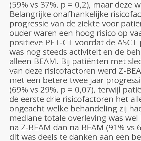
(59% vs 37%, p = 0,2), maar deze wa
Belangrijke onafhankelijke risicofa
progressie van de ziekte voor pati
ouder waren een hoog risico op va
positieve PET-CT voordat de ASCT 
was nog steeds activiteit en de be
alleen BEAM. Bij patiënten met sle
van deze risicofactoren werd Z-BE
met een betere twee jaar progressie
(69% vs 29%, p = 0,07), terwijl pa
de eerste drie risicofactoren het a
ongeacht welke behandeling zij ha
mediane totale overleving was wel
na Z-BEAM dan na BEAM (91% vs 62
dit was deels te danken aan een be