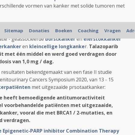
verschillende vormen van kanker met solide tumoren met
d waargenomen bij doses ≥0,60 mg / dag. Bij 1,0 mg
Sitemap
Donaties
Boeken
Coaching
Vragen
Adr
nsen waargenomen bij 7 van de 14 (50%) en 5 van de 12
tie - geassocieerde
borstkanker
en
eierstokkanker
ierkanker
en
kleincellige longkanke
r.
Talazoparib
it met één middel en werd goed verdragen door
osis van 1,0 mg / dag.
resultaten bekendgemaakt van een fase II studie
enitourinary Cancers Symposium 2020, van 13 - 15
kerpatiënten
met uitgezaaide prsotaatkanker:
e heeft bemoedigende antitumoractiviteit
l voorbehandelde patiënten met uitgezaaide,
kanker, vooral die met BRCA1 / 2-mutaties, en
d verdragen.
ve Epigenetic-PARP inhibitor Combination Therapy