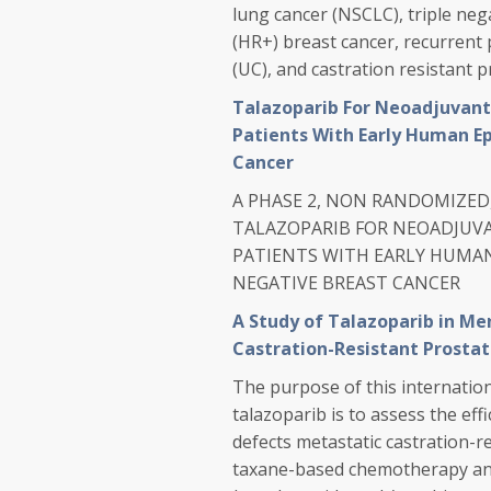
lung cancer (NSCLC), triple ne
(HR+) breast cancer, recurrent 
(UC), and castration resistant p
Talazoparib For Neoadjuvant
Patients With Early Human E
Cancer
A PHASE 2, NON RANDOMIZED,
TALAZOPARIB FOR NEOADJUV
PATIENTS WITH EARLY HUMA
NEGATIVE BREAST CANCER
A Study of Talazoparib in M
Castration-Resistant Prosta
The purpose of this internation
talazoparib is to assess the ef
defects metastatic castration-r
taxane-based chemotherapy and