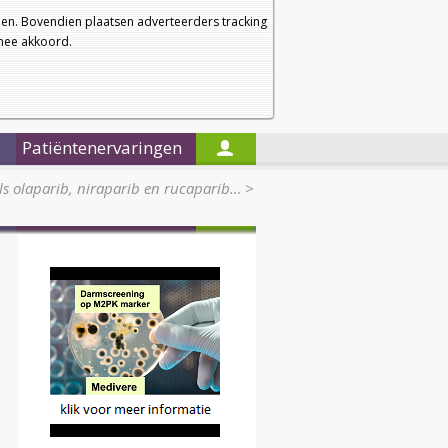
a
a
Startpagina
Nieuwsbrief
a
en. Bovendien plaatsen adverteerders tracking
rmee akkoord.
Alleen in de titels zoeken
Patiëntenervaringen
s olaparib, niraparib en rucaparib…
>