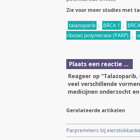
Zie voor meer studies met ta
talazoparib
,
BRCA 1
,
BRCA
ribose) polymerase (PARP).
,
o
Plaats een reactie ...
Reageer op "Talazoparib, 
veel verschillende vorme
medicijnen onderzocht en
Gerelateerde artikelen
Parpremmers bij eierstokkanker
van eierstokkanker gevoelig bli