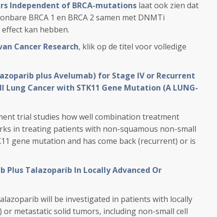
ers Independent of BRCA-mutations
laat ook zien dat
toonbare BRCA 1 en BRCA 2 samen met DNMTi
 effect kan hebben.
t van Cancer Research
, klik op de titel voor volledige
zoparib plus Avelumab) for Stage IV or Recurrent
l Lung Cancer with STK11 Gene Mutation (A LUNG-
ent trial studies how well combination treatment
rks in treating patients with non-squamous non-small
TK11 gene mutation and has come back (recurrent) or is
b Plus Talazoparib In Locally Advanced Or
azoparib will be investigated in patients with locally
 or metastatic solid tumors, including non-small cell