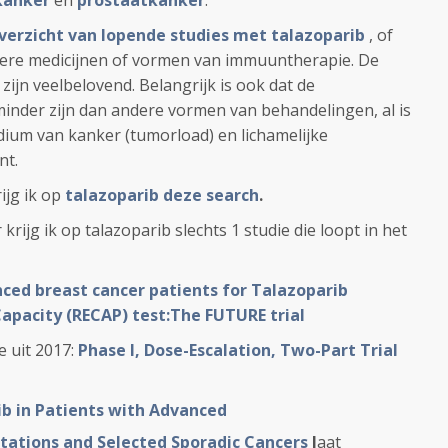
kanker
en
prostaatkanker
.
verzicht van lopende studies met talazoparib
, of
ndere medicijnen of vormen van immuuntherapie. De
 zijn veelbelovend. Belangrijk is ook dat de
inder zijn dan andere vormen van behandelingen, al is
adium van kanker (tumorload) en lichamelijke
nt.
rijg ik op
talazoparib deze search
.
krijg ik op talazoparib slechts 1 studie die loopt in het
nced breast cancer patients for Talazoparib
apacity (RECAP) test:The FUTURE trial
e uit 2017:
Phase I, Dose-Escalation, Two-Part Trial
ib in Patients with Advanced
ations and Selected Sporadic Cancers
l
aat