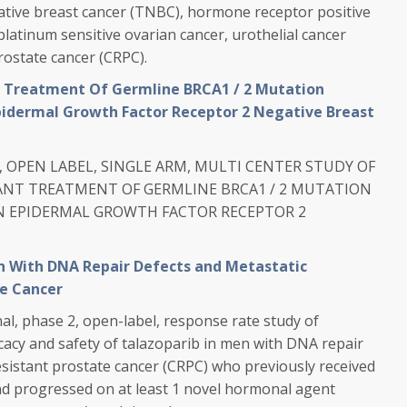
gative breast cancer (TNBC), hormone receptor positive
platinum sensitive ovarian cancer, urothelial cancer
rostate cancer (CRPC).
 Treatment Of Germline BRCA1 / 2 Mutation
pidermal Growth Factor Receptor 2 Negative Breast
 OPEN LABEL, SINGLE ARM, MULTI CENTER STUDY OF
ANT TREATMENT OF GERMLINE BRCA1 / 2 MUTATION
N EPIDERMAL GROWTH FACTOR RECEPTOR 2
en With DNA Repair Defects and Metastatic
te Cancer
al, phase 2, open-label, response rate study of
ficacy and safety of talazoparib in men with DNA repair
esistant prostate cancer (CRPC) who previously received
 progressed on at least 1 novel hormonal agent