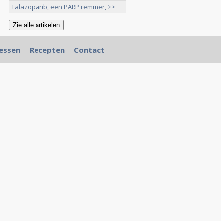
Talazoparib, een PARP remmer, >>
essen
Recepten
Contact