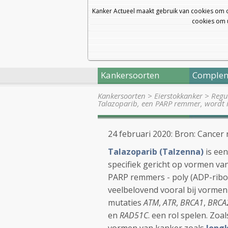
Kanker Actueel maakt gebruik van cookies om 
cookies om u
Kankersoorten
Complem
Kankersoorten
>
Eierstokkanker
>
Regul
Talazoparib, een PARP remmer, wordt i
24 februari 2020: Bron: Cancer
Talazoparib (Talzenna)
is een
specifiek gericht op vormen va
PARP remmers - poly (ADP-ribo
veelbelovend vooral bij vormen
mutaties
ATM
,
ATR
,
BRCA1
,
BRCA
en
RAD51C
. een rol spelen. Zoa