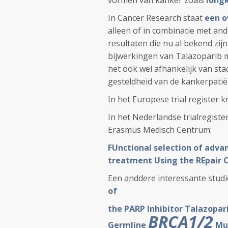
vormen van kanker zoals
long
In Cancer Research staat
een o
alleen of in combinatie met a
resultaten die nu al bekend zijn
bijwerkingen van Talazoparib m
het ook wel afhankelijk van st
gesteldheid van de kankerpatië
In het Europese trial register k
In het Nederlandse trialregister 
Erasmus Medisch Centrum:
FUnctional selection of adva
treatment Using the REpair C
Een anddere interessante studi
of
the PARP Inhibitor Talazopar
BRCA1/2
Germline
Mut