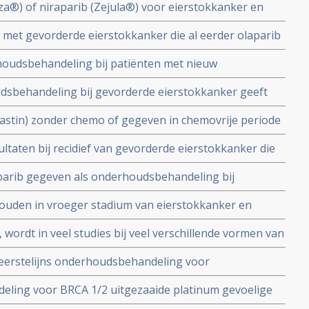
a®) of niraparib (Zejula®) voor eierstokkanker en
k uit basisverzekering gehaald door Zorginstituut
n met gevorderde eierstokkanker die al eerder olaparib
snog effectief in vergelijking met placebo
rhoudsbehandeling bij patiënten met nieuw
operabele eierstokkanker verdubbelt op 5 jaar
udsbehandeling bij gevorderde eierstokkanker geeft
ijking met placebo
je overleving bij zowel patiënten met BRCA-gemuteerde
astin) zonder chemo of gegeven in chemovrije periode
CA-gemuteerd
ektevrije tijd en ziektevrije overleving steeg met 26
ltaten bij recidief van gevorderde eierstokkanker die
 platinum gebaseerde chemo copy 1
arib gegeven als onderhoudsbehandeling bij
rstokkanker heeft geen negatief effect op kwaliteit
ouden in vroeger stadium van eierstokkanker en
verall overleving
 BRCA mutaties moeten worden ingezet want teveel
wordt in veel studies bij veel verschillende vormen van
p aanslaan van de behandeling, stellen oncologen
ndere medicijnen onderzocht en geeft veelbelovende
 eerstelijns onderhoudsbehandeling voor
ogressievrije ziekte dan placebo ongeacht BRCA status.
eling voor BRCA 1/2 uitgezaaide platinum gevoelige
t minder kans op overlijden in vergelijking met placebo