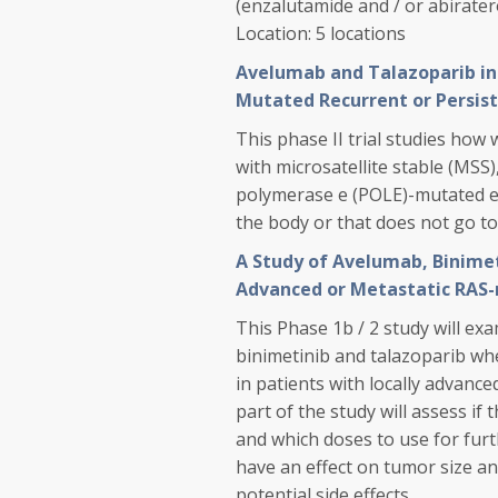
(enzalutamide and / or abirater
Location:
5 locations
Avelumab and Talazoparib in
Mutated Recurrent or Persis
This phase II trial studies how
with microsatellite stable (MSS)
polymerase e (POLE)-mutated en
the body or that does not go t
A Study of Avelumab, Binimet
Advanced or Metastatic RAS
This Phase 1b / 2 study will ex
binimetinib and talazoparib when
in patients with locally advanc
part of the study will assess if
and which doses to use for furth
have an effect on tumor size a
potential side effects.