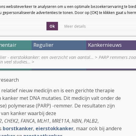
ons websiteverkeer te analyseren om u een optimale bezoekerservaring te bied
 gepersonaliseerde advertenties te tonen. Door op [OK] te klikken gaat u hie
Ok
Meer details
entair
Regulier
Kankernieuws
ier - eierstokkanker: een overzicht van aantal…
>
PARP remmers zoal
n veel studies…
>
 research
 relatief nieuw medicijn en is een gerichte therapie
n kanker met DNA mutaties. Dit medicijn valt onder de
se) polymerase (PARP) -remmer. De resultaten zijn
 van kanker waarbij deze
2
,
CHEK2
,
FANCA
,
MLH1
,
MRE11A
,
NBN
,
PALB2
,
ls
borstkanker
,
eierstokkanker
, maar ook bij andere