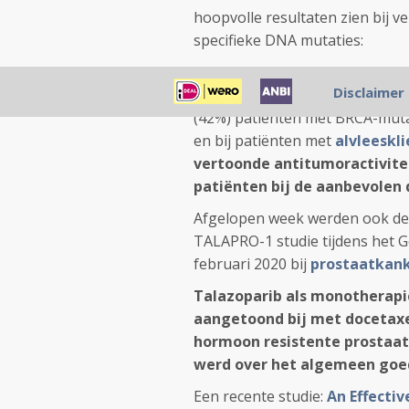
hoopvolle resultaten zien bij 
specifieke DNA mutaties:
Aanhoudende PARP-remming wer
Disclaimer
/ dag werden bevestigde respo
(42%) patiënten met BRCA-muta
en bij patiënten met
alvleeskl
vertoonde antitumoractivite
patiënten bij de aanbevolen d
Afgelopen week werden ook de 
TALAPRO-1 studie tijdens het G
februari 2020 bij
prostaatkan
Talazoparib als monotherapi
aangetoond bij met docetaxe
hormoon resistente prostaat
werd over het algemeen goe
Een recente studie:
An Effecti