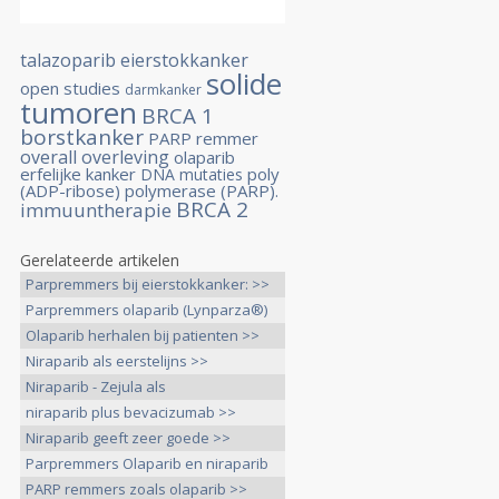
talazoparib
eierstokkanker
solide
open studies
darmkanker
tumoren
BRCA 1
borstkanker
PARP remmer
overall overleving
olaparib
erfelijke kanker
poly
DNA mutaties
(ADP-ribose) polymerase (PARP).
BRCA 2
immuuntherapie
Gerelateerde artikelen
Parpremmers bij eierstokkanker: >>
Parpremmers olaparib (Lynparza®)
>>
Olaparib herhalen bij patienten >>
Niraparib als eerstelijns >>
Niraparib - Zejula als
onderhoudsbehandeling >>
niraparib plus bevacizumab >>
Niraparib geeft zeer goede >>
Parpremmers Olaparib en niraparib
>>
PARP remmers zoals olaparib >>