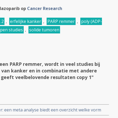
lazoparib op
Cancer Research
 2
,
erfelijke kanker
,
PARP remmer
,
poly (ADP-
pen studies
,
solide tumoren
een PARP remmer, wordt in veel studies bij
n van kanker en in combinatie met andere
 geeft veelbelovende resultaten copy 1"
: een meta analyse biedt een overzicht welke vorm
jkt en welke niet. En hoe resistentie optreedt