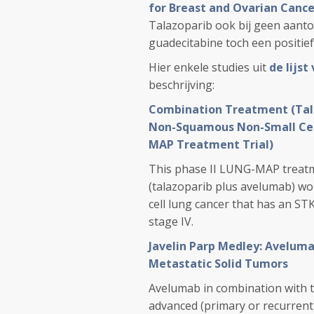
for Breast and Ovarian Canc
Talazoparib ook bij geen aan
guadecitabine toch een positief
Hier enkele studies uit
de lijs
beschrijving:
Combination Treatment (Tala
Non-Squamous Non-Small Cel
MAP Treatment Trial)
This phase II LUNG-MAP treatm
(talazoparib plus avelumab) wo
cell lung cancer that has an S
stage IV.
Javelin Parp Medley: Aveluma
Metastatic Solid Tumors
Avelumab in combination with tal
advanced (primary or recurrent)