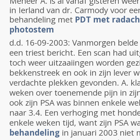
Meneer A. is al vanaf gisteren wee
in Ierland van dr. Carmody voor e
behandeling met
PDT met radach
photostem
d.d. 16-09-2003: Vanmorgen belde
een triest bericht. Een scan had ui
toch weer uitzaaiingen worden gezi
bekkenstreek en ook in zijn lever
verdachte plekken gevonden. A. kl
weken over toenemende pijn in zi
ook zijn PSA was binnen enkele w
naar 3.4. Een verhoging met hond
enkele weken tijd, want zijn PSA w
behandeling
in januari 2003 niet