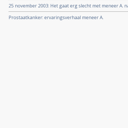
Carmody in Ierland en lees hier zijn ervaringen en hoe 
25 november 2003: Het gaat erg slecht met meneer A.
voor zijn uitgezaaide prostaatkanker en meneer A. is 1
Prostaatkanker: ervaringsverhaal meneer A.