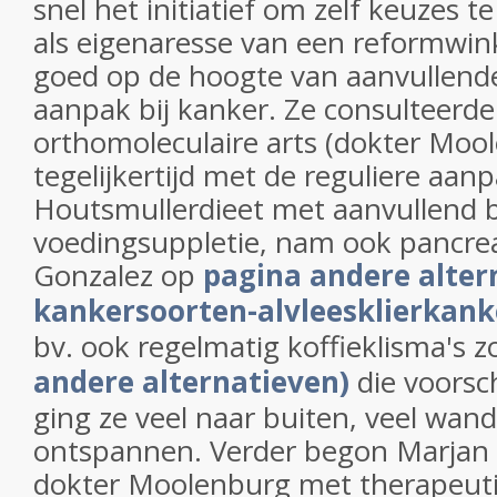
snel het initiatief om zelf keuzes
als eigenaresse van een reformwink
goed op de hoogte van aanvullende
aanpak bij kanker. Ze consulteerde
orthomoleculaire arts (dokter Moo
tegelijkertijd met de reguliere aan
Houtsmullerdieet met aanvullend 
voedingsuppletie, nam ook pancrea
Gonzalez op
pagina andere alte
kankersoorten-alvleesklierkank
bv. ook regelmatig koffieklisma's z
andere alternatieven)
die voorsch
ging ze veel naar buiten, veel wan
ontspannen. Verder begon Marjan 
dokter Moolenburg met therapeutis