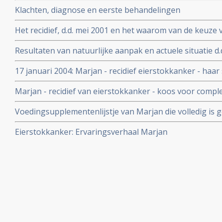
Klachten, diagnose en eerste behandelingen
Het recidief, d.d. mei 2001 en het waarom van de keuze
Resultaten van natuurlijke aanpak en actuele situatie d
17 januari 2004: Marjan - recidief eierstokkanker - haar s
stabiel. Scans en tumorwaarden tonen absoluut geen act
Marjan - recidief van eierstokkanker - koos voor comp
in 2001 en is daarmee volledig genezen
Voedingsupplementenlijstje van Marjan die volledig is 
eierstokkanker
Eierstokkanker: Ervaringsverhaal Marjan