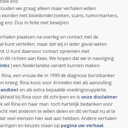
thee enz.
zouden we graag alleen maar verhalen willen
n worden met bloedonderzoeken, scans, tumormarkers,
g enz. Dus in feite met bewijzen.
erhalen plaatsen na overleg en contact met de
l kunt vertellen, maar dat wij in ieder geval weten
erd. U kunt daarvoor contact opnemen met
en dit richten aan Kees. We hopen dat we in navolging
links
) een Nederlandse variant kunnen maken.
 Rina, een vrouw die in 1999 de diagnose borstkanker
ten kreeg. Rina koos voor Arimidex met als aanvulling
andieet
en als extra bepaalde voedingssuppletie.
jkheid bij Rina voor dit schrijven en is
onze disclaimer
ik wil Rina en haar man toch hartelijk bedanken voor
ht met anderen te willen delen en dit verhaal nu al te
p dat veel mensen hier wat aan hebben. Andere verhalen
varingen en keuzes staan op
pagina uw verhaal
.