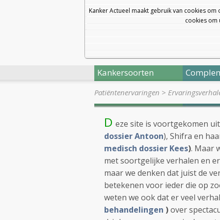
Kanker Actueel maakt gebruik van cookies om 
cookies om u
Kankersoorten
Complem
Patiëntenervaringen
>
Ervaringsverhal
D
eze site is voortgekomen ui
dossier Antoon
), Shifra en ha
medisch dossier Kees
)
. Maar 
met soortgelijke verhalen en e
maar we denken dat juist de v
betekenen voor ieder die op zo
weten we ook dat er veel verhal
behandelingen
)
over spectacu