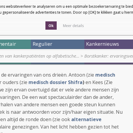
ons websiteverkeer te analyseren om u een optimale bezoekerservaring te bied
 gepersonaliseerde advertenties te tonen. Door op [OK] te klikken gaat u hie
Ok
Meer details
entair
Regulier
Kankernieuws
en van kankerpatiënten op alfabetische…
>
Borstkanker: ervaringsve
t de ervaringen van ons drieën. Antoon (zie
medisch
ar ouders (zie
medisch dossier Shifra
)
en Kees (Zie
we zijn ervan overtuigd dat er vele andere mensen zijn
rvaringen. De een wat spectaculairder dan de ander,
erhalen van andere mensen een goede steun kunnen
ek is naar antwoorden voor zijn/haar eigen situatie. Nu
en altijd de ronde doen (zie ook
alternatieve
laire genezingen. Van het licht hebben gezien tot het