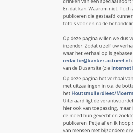
drinken van een speciaal soort 
En dat kan. Waarom niet. Toch 
publiceren die gestaafd kunne
foto's voor en na de behandelin
Op deze pagina willen we dus v
inzender. Zodat u zelf uw verhaa
waar het verhaal op is gebase
redactie@kanker-actueel.nl
van de Dusansite (zie
Internet
Op deze pagina het verhaal van
met uitzaaiingen in o.a. de bot
het
Houtsmullerdieet/Moerm
Uiteraard ligt de verantwoordeli
hier ook van toepassing, maar 
de moed hun gevecht en zoektoc
publiceren. Petje af en ik hoo
van mensen met bijzondere er