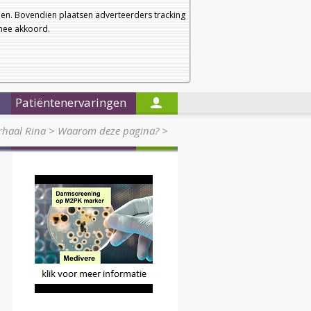
a
a
Startpagina
Nieuwsbrief
a
en. Bovendien plaatsen adverteerders tracking
rmee akkoord.
Alleen in de titels zoeken
Patiëntenervaringen
rhaal Rina
>
Waarom deze pagina?
>