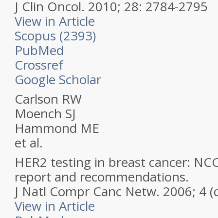
J Clin Oncol.
2010; 28: 2784-2795
View in Article
Scopus (2393)
PubMed
Crossref
Google Scholar
Carlson RW
Moench SJ
Hammond ME
et al.
HER2 testing in breast cancer: NC
report and recommendations.
J Natl Compr Canc Netw.
2006; 4 (q
View in Article