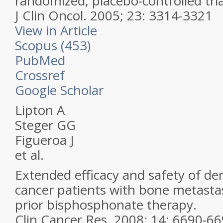
randomized, placebo-controlled tria
J Clin Oncol.
2005; 23: 3314-3321
View in Article
Scopus (453)
PubMed
Crossref
Google Scholar
Lipton A
Steger GG
Figueroa J
et al.
Extended efficacy and safety of d
cancer patients with bone metastas
prior bisphosphonate therapy.
Clin Cancer Res.
2008; 14: 6690-6