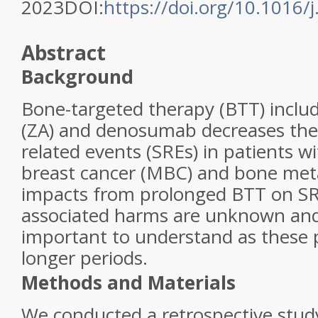
2023DOI:
https://doi.org/10.1016/j
Abstract
Background
Bone-targeted therapy (BTT) includ
(ZA) and denosumab decreases the r
related events (SREs) in patients w
breast cancer (MBC) and bone meta
impacts from prolonged BTT on S
associated harms are unknown an
important to understand as these p
longer periods.
Methods and Materials
We conducted a retrospective stud