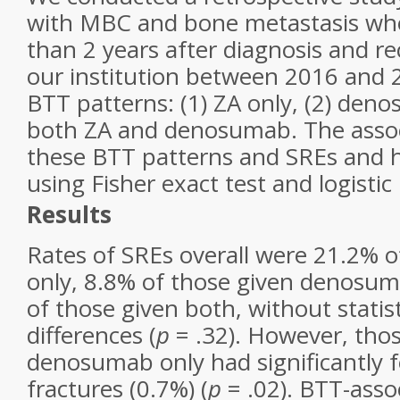
with MBC and bone metastasis who
than 2 years after diagnosis and r
our institution between 2016 and 
BTT patterns: (1) ZA only, (2) deno
both ZA and denosumab. The asso
these BTT patterns and SREs and 
using Fisher exact test and logistic
Results
Rates of SREs overall were 21.2% o
only, 8.8% of those given denosu
of those given both, without statisti
differences (
p
= .32). However, thos
denosumab only had significantly 
fractures (0.7%) (
p
= .02). BTT-ass