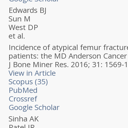
Edwards BJ
Sun M
West DP
et al.
Incidence of atypical femur fractur
patients: the MD Anderson Cancer 
J Bone Miner Res.
2016; 31: 1569-
View in Article
Scopus (35)
PubMed
Crossref
Google Scholar
Sinha AK
Patel JR