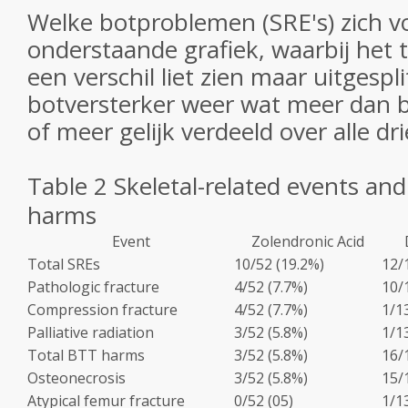
Welke botproblemen (SRE's) zich v
onderstaande grafiek, waarbij het t
een verschil liet zien maar uitgespli
botversterker weer wat meer dan b
of meer gelijk verdeeld over alle d
Table 2
Skeletal-related events an
harms
Event
Zolendronic Acid
Total SREs
10/52 (19.2%)
12/
Pathologic fracture
4/52 (7.7%)
10/
Compression fracture
4/52 (7.7%)
1/1
Palliative radiation
3/52 (5.8%)
1/1
Total BTT harms
3/52 (5.8%)
16/
Osteonecrosis
3/52 (5.8%)
15/
Atypical femur fracture
0/52 (05)
1/1