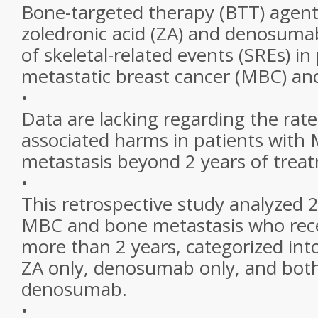
Bone-targeted therapy (BTT) agent
zoledronic acid (ZA) and denosumab
of skeletal-related events (SREs) in
metastatic breast cancer (MBC) an
•
Data are lacking regarding the rat
associated harms in patients wit
metastasis beyond 2 years of trea
•
This retrospective study analyzed 
MBC and bone metastasis who rece
more than 2 years, categorized int
ZA only, denosumab only, and bot
denosumab.
•