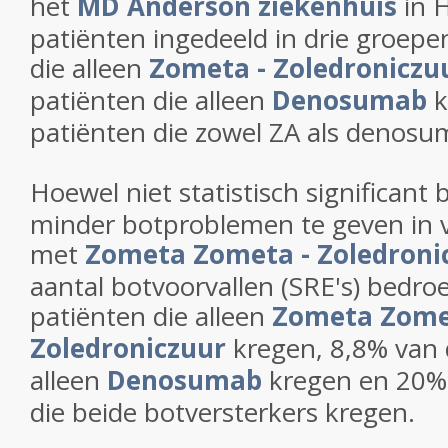
het
MD Anderson ziekenhuis
in 
patiënten ingedeeld in drie groepen
die alleen
Zometa - Zoledroniczu
patiënten die alleen
Denosumab
k
patiënten die zowel ZA als denosu
Hoewel niet statistisch significant 
minder botproblemen te geven in v
met
Zometa
Zometa - Zoledroni
aantal botvoorvallen (SRE's) bedro
patiënten die alleen
Zometa
Zome
Zoledroniczuur
kregen, 8,8% van 
alleen
Denosumab
kregen en 20% 
die beide botversterkers kregen.