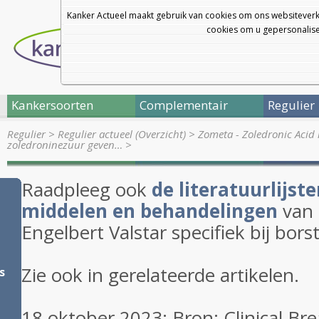
Kanker Actueel maakt gebruik van cookies om ons websiteverk
cookies om u gepersonalisee
Kankersoorten
Complementair
Regulier
Regulier
>
Regulier actueel (Overzicht)
>
Zometa - Zoledronic Acid 
zoledroninezuur geven…
>
Raadpleeg ook
de literatuurlijst
middelen en behandelingen
van 
Engelbert Valstar specifiek bij bors
Zie ook in gerelateerde artikelen.
s
18 oktober 2023: Bron: Clinical Br