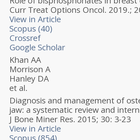
Role of bisphosphonates in breast 
Curr Treat Options Oncol.
2019.; 2
View in Article
Scopus (40)
Crossref
Google Scholar
Khan AA
Morrison A
Hanley DA
et al.
Diagnosis and management of oste
jaw: a systematic review and inter
J Bone Miner Res.
2015; 30: 3-23
View in Article
Scopus (854)