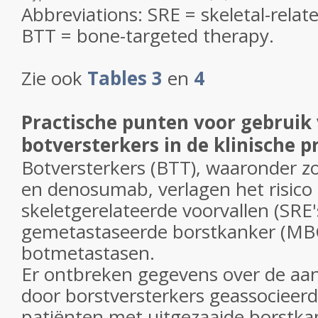
Abbreviations: SRE = skeletal-relat
BTT = bone-targeted therapy.
Zie ook
Tables 3
en
4
Practische punten voor gebruik
botversterkers in de klinische p
Botversterkers (BTT), waaronder z
en denosumab, verlagen het risico
skeletgerelateerde voorvallen (SRE'
gemetastaseerde borstkanker (MB
botmetastasen.
Er ontbreken gegevens over de aan
door borstversterkers geassocieerd
patiënten met uitgezaaide borstk