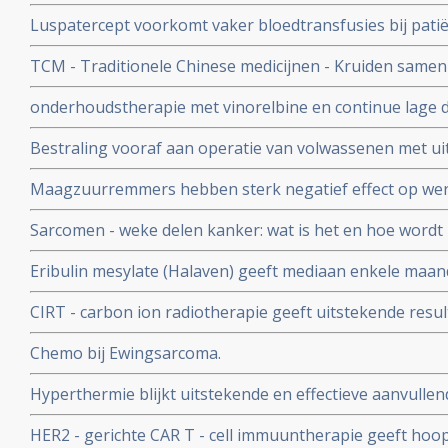
gasbellen in tumorweefsel is ook succesvol bij osteosar
Luspatercept voorkomt vaker bloedtransfusies bij pati
myelodysplastisch syndroom met Sideroblastaire bloeda
TCM - Traditionele Chinese medicijnen - Kruiden same
een placebo
botsarcomen en weke delen sarcomen geeft uitstekend
onderhoudstherapie met vinorelbine en continue lage d
vergeleken met stoppen bij patiënten met hoog-risic
Bestraling vooraf aan operatie van volwassenen met u
betere 5-jaars overall overleving 86 vs 74 procent
sarcomen met een nanodeeltje met hafnium oxide (HfO2
Maagzuurremmers hebben sterk negatief effect op wer
resultaten in vergelijking met alleen radiotherapie (7 vs
delen sarcomen
Sarcomen - weke delen kanker: wat is het en hoe wordt 
overlevingskansen.
Eribulin mesylate (Halaven) geeft mediaan enkele maand
weke delen tumoren, maar is nog lang geen genezende 
CIRT - carbon ion radiotherapie geeft uitstekende resu
hoop voor patienten met weke delen tumoren
spinal sarcoma - tumoren in de rugwervels - die niet op
Chemo bij Ewingsarcoma.
worden copy 1
Hyperthermie blijkt uitstekende en effectieve aanvullen
weke delen kanker aldus gerandomiseerde fase III studi
HER2 - gerichte CAR T - cell immuuntherapie geeft hoopv