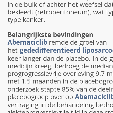
in de buik of achter het weefsel d
bekleedt (retroperitoneum), wat typ
type kanker.
Belangrijkste bevindingen
Abemaciclib
remde de groei van
het
gededifferentieerd liposarc
keer langer dan de placebo. In de 
medicijn kreeg, bedroeg de media
progrogressievrije overleving 9,7 
met 1,5 maanden in de placebogro
onderzoek stapte 85% van de deel
placebogroep over op
Abemacicli
vertraging in de behandeling bedr
ziekteprogressievrije tijd in deze c