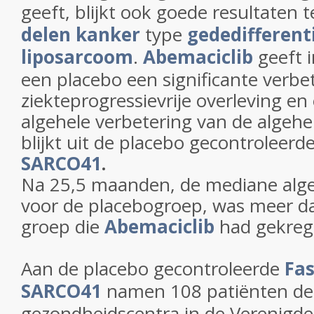
geeft, blijkt ook goede resultaten 
delen kanker
type
gededifferent
liposarcoom
.
Abemaciclib
geeft 
een placebo een significante verbe
ziekteprogressievrije overleving en
algehele verbetering van de algehe
blijkt uit de placebo gecontroleerd
SARCO41
.
Na 25,5 maanden, de mediane algeh
voor de placebogroep, was meer da
groep die
Abemaciclib
had gekreg
Aan de placebo gecontroleerde
Fas
SARCO41
namen 108 patiënten dee
gezondheidscentra in de Verenigde