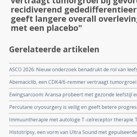
vertraagt ​​tumorgroei bij gevo
recidiverend gededifferentiee
geeft langere overall overlevin
met een placebo"
Gerelateerde artikelen
ASCO 2026: Nieuw onderzoek benadrukt de rol van leefs
behandelstrategieën in de kankerzorg.
Abemaciclib, een CDK4/6-remmer vertraagt ​​tumorgroei 
gededifferentieerd liposarcoom en geeft langere overall
Ewingsarcoom: Aransa probeert met gezonde leefstijl 
een placebo
aanpak haar kanker onder controle te houden. copy 1
Percutane cryosurgery is veilig en geeft betere progress
met recidiverend of uitgezaaide wekedelensarcoom na 
Immuuntherapie met autologe T-celreceptor therapie T
autoleucel) geeft uitstekende resultaten bij inoperabele
Histotripsy, een vorm van Ultra Sound met gepulseerde
sarcoom