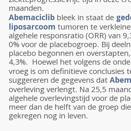
maanden.
Abemaciclib
bleek in staat de
ged
liposarcoom
tumoren te verklein
algehele responsratio (ORR) van 9
0% voor de placebogroep. Bij deel
placebo begonnen en overstapten
4,3%.
Hoewel het volgens de onde
vroeg is om definitieve conclusies t
suggereren de gegevens dat
Abema
overleving verlengt. Na 25,5 maan
algehele overlevingstijd voor de p
meer dan de helft van de groep di
gekregen nog in leven.