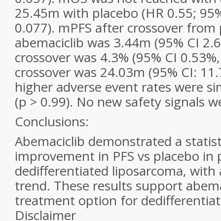
25.45m with placebo (HR 0.55; 95%
0.077). mPFS after crossover from 
abemaciclib was 3.44m (95% CI 2.6
crossover was 4.3% (95% CI 0.53%,
crossover was 24.03m (95% CI: 11.7
higher adverse event rates were si
(p > 0.99). No new safety signals w
Conclusions:
Abemaciclib demonstrated a statisti
improvement in PFS vs placebo in 
dedifferentiated liposarcoma, wit
trend. These results support abema
treatment option for dedifferentia
Disclaimer