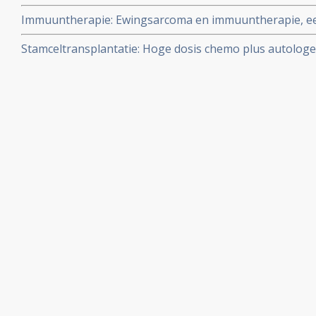
met recidief van voorbehandelde sarcoma's
Immuuntherapie: Ewingsarcoma en immuuntherapie, ee
spontane remissie na een bacteriële infectie
Stamceltransplantatie: Hoge dosis chemo plus autolog
behandeling geeft significant betere resultaten op 5-ja
sarcoom.