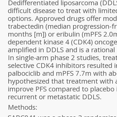
Dedifferentiated liposarcoma (DDL
difficult disease to treat with limi
options. Approved drugs offer mod
trabectedin (median progression-fr
months [m]) or eribulin (mPFS 2.0m
dependent kinase 4 (CDK4) oncogen
amplified in DDLS and is a rational
In single-arm phase 2 studies, tre
selective CDK4 inhibitors resulted
palbociclib and mPFS 7.7m with ab
hypothesized that treatment with 
improve PFS compared to placebo i
recurrent or metastatic DDLS.
Methods: