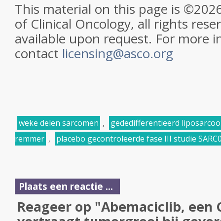
This material on this page is ©202
of Clinical Oncology, all rights rese
available upon request. For more i
contact
licensing@asco.org
weke delen sarcomen
,
gededifferentieerd liposarco
remmer
,
placebo gecontroleerde fase III studie SARC
Plaats een reactie ...
Reageer op "Abemaciclib, een