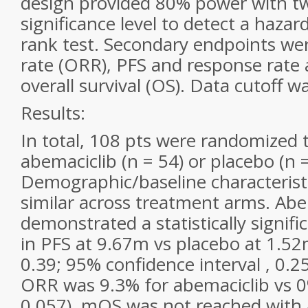
design provided 80% power with t
significance level to detect a hazard
rank test. Secondary endpoints wer
rate (ORR), PFS and response rate 
overall survival (OS). Data cutoff 
Results:
In total, 108 pts were randomized t
abemaciclib (n = 54) or placebo (n =
Demographic/baseline characteristi
similar across treatment arms. Abe
demonstrated a statistically signi
in PFS at 9.67m vs placebo at 1.52
0.39; 95% confidence interval , 0.25
ORR was 9.3% for abemaciclib vs 0
0.057). mOS was not reached with 