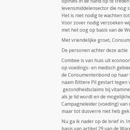
opinies in de hand op te trede
levensmiddelensector die nog st
Het is niet nodig te wachten to
Voor zover nodig verzoeken wij
met het oog op basis van de We
Met vriendelijke groet, Consu
De personen achter deze actie
Combee is van huis uit econoom 
op voedings- en medisch gebied
de Consumentenbond op haar w
naam Bittere Pil gestart tegen
gezondheidsclaims bij vitamine
als je lid wordt en de mogelijk
Campagneleider (voeding) van dit
maar tot dusverre niet heb gek
Nu ga ik nader op de brief in.
basis van artikel 29 van de W