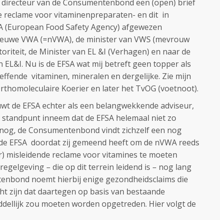
e directeur van de Consumentenbond een (open) brief
 reclame voor vitaminenpreparaten- en dit in
A (European Food Safety Agency) afgewezen
nieuwe VWA (=nVWA), de minister van VWS (mevrouw
riteit, de Minister van EL &I (Verhagen) en naar de
L&I. Nu is de EFSA wat mij betreft geen topper als
effende vitaminen, mineralen en dergelijke. Zie mijn
Orthomoleculaire Koerier en later het TvOG (voetnoot).
 de EFSA echter als een belangwekkende adviseur,
t standpunt inneem dat de EFSA helemaal niet zo
 nog, de Consumentenbond vindt zichzelf een nog
de EFSA doordat zij gemeend heeft om de nVWA reeds
ar) misleidende reclame voor vitamines te moeten
egelgeving – die op dit terrein leidend is – nog lang
tenbond noemt hierbij enige gezondheidsclaims die
ht zijn dat daartegen op basis van bestaande
dellijk zou moeten worden opgetreden. Hier volgt de