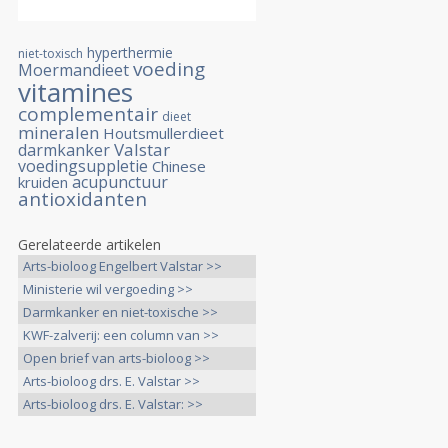
hyperthermie
niet-toxisch
voeding
Moermandieet
vitamines
complementair
dieet
mineralen
Houtsmullerdieet
Valstar
darmkanker
voedingsuppletie
Chinese
acupunctuur
kruiden
antioxidanten
Gerelateerde artikelen
Arts-bioloog Engelbert Valstar >>
Ministerie wil vergoeding >>
Darmkanker en niet-toxische >>
KWF-zalverij: een column van >>
Open brief van arts-bioloog >>
Arts-bioloog drs. E. Valstar >>
Arts-bioloog drs. E. Valstar: >>