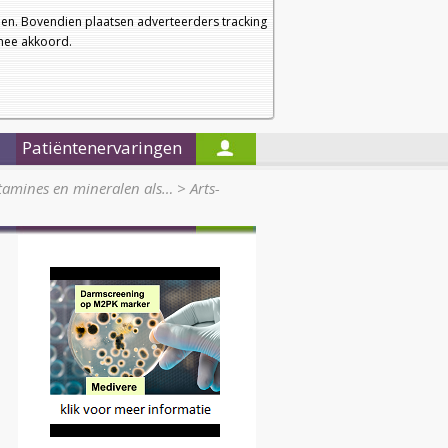
a
a
Startpagina
Nieuwsbrief
a
en. Bovendien plaatsen adverteerders tracking
rmee akkoord.
Alleen in de titels zoeken
Patiëntenervaringen
itamines en mineralen als…
>
Arts-