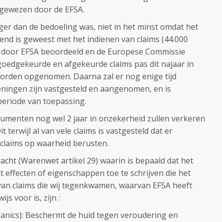
fgewezen door de EFSA.
anger dan de bedoeling was, niet in het minst omdat het
end is geweest met het indienen van claims (44.000
zijn door EFSA beoordeeld en de Europese Commissie
goedgekeurde en afgekeurde claims pas dit najaar in
orden opgenomen. Daarna zal er nog enige tijd
ningen zijn vastgesteld en aangenomen, en is
eriode van toepassing.
nsumenten nog wel 2 jaar in onzekerheid zullen verkeren
 terwijl al van vele claims is vastgesteld dat er
 claims op waarheid berusten.
acht (Warenwet artikel 29) waarin is bepaald dat het
 effecten of eigenschappen toe te schrijven die het
 van claims die wij tegenkwamen, waarvan EFSA heeft
s voor is, zijn :
nics): Beschermt de huid tegen veroudering en