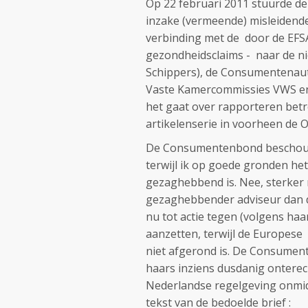
Op 22 februari 2011 stuurde d
inzake (vermeende) misleidende
verbinding met de door de EFS
gezondheidsclaims - naar de 
Schippers), de Consumentenauto
Vaste Kamercommissies VWS en E
het gaat over rapporteren betr
artikelenserie in voorheen de 
De Consumentenbond beschouwt
terwijl ik op goede gronden he
gezaghebbend is. Nee, sterker
gezaghebbender adviseur dan 
nu tot actie tegen (volgens ha
aanzetten, terwijl de Europese r
niet afgerond is. De Consumen
haars inziens dusdanig onterec
Nederlandse regelgeving onmid
tekst van de bedoelde brief :