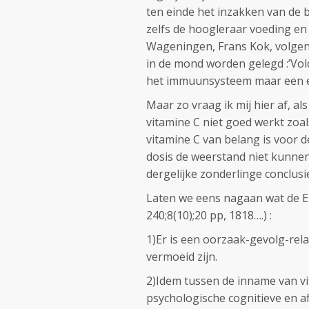
ten einde het inzakken van de 
zelfs de hoogleraar voeding e
Wageningen, Frans Kok, volgen
in de mond worden gelegd :’Vol
het immuunsysteem maar een ext
Maar zo vraag ik mij hier af,
vitamine C niet goed werkt zoals
vitamine C van belang is voor 
dosis de weerstand niet kunnen
dergelijke zonderlinge conclusi
Laten we eens nagaan wat de EF
240;8(10);20 pp, 1818….) :
1)Er is een oorzaak-gevolg-rel
vermoeid zijn.
2)Idem tussen de inname van v
psychologische cognitieve en af