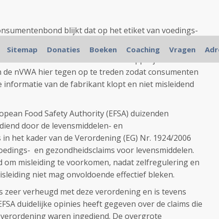
Consumentenbond blijkt dat op het etiket van voedings-
atig claims voorkomen waarvan de Europese
Sitemap
Donaties
Boeken
Coaching
Vragen
Adr
teld dat ze niet voldoende wetenschappelijk
n de nVWA hier tegen op te treden zodat consumenten
informatie van de fabrikant klopt en niet misleidend
opean Food Safety Authority (EFSA) duizenden
ediend door de levensmiddelen- en
 in het kader van de Verordening (EG) Nr. 1924/2006
oedings- en gezondheidsclaims voor levensmiddelen.
d om misleiding te voorkomen, nadat zelfregulering en
sleiding niet mag onvoldoende effectief bleken.
zeer verheugd met deze verordening en is tevens
FSA duidelijke opinies heeft gegeven over de claims die
de verordening waren ingediend. De overgrote