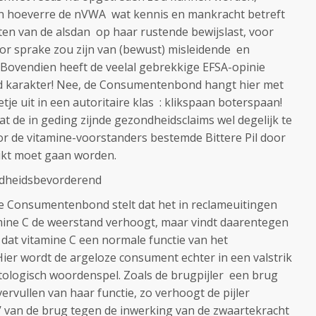
 in hoeverre de nVWA wat kennis en mankracht betreft
jten van de alsdan op haar rustende bewijslast, voor
tor sprake zou zijn van (bewust) misleidende en
Bovendien heeft de veelal gebrekkige EFSA-opinie
d karakter! Nee, de Consumentenbond hangt hier met
tje uit in een autoritaire klas : klikspaan boterspaan!
at de in geding zijnde gezondheidsclaims wel degelijk te
r de vitamine-voorstanders bestemde Bittere Pil door
ikt moet gaan worden.
ondheidsbevorderend
e Consumentenbond stelt dat het in reclameuitingen
mine C de weerstand verhoogt, maar vindt daarentegen
 dat vitamine C een normale functie van het
er wordt de argeloze consument echter in een valstrik
tologisch woordenspel. Zoals de brugpijler een brug
vervullen van haar functie, zo verhoogt de pijler
d’ van de brug tegen de inwerking van de zwaartekracht