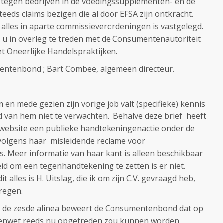
n tegen bedrijven in de voedingssupplementen- en de
eeds claims bezigen die al door EFSA zijn ontkracht.
t alles in aparte commissieverordeningen is vastgelegd.
 u in overleg te treden met de Consumentenautoriteit
t Oneerlijke Handelspraktijken.
mentenbond ; Bart Combee, algemeen directeur.
en mede gezien zijn vorige job valt (specifieke) kennis
 van hem niet te verwachten. Behalve deze brief heeft
ebsite een publieke handtekeningenactie onder de
 volgens haar misleidende reclame voor
s. Meer informatie van haar kant is alleen beschikbaar
heid om een tegenhandtekening te zetten is er niet.
 alles is H. Uitslag, die ik om zijn C.V. gevraagd heb,
regen.
 In de zesde alinea beweert de Consumentenbond dat op
arenwet reeds nu opgetreden zou kunnen worden,