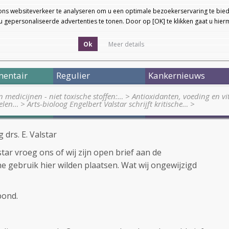
ons websiteverkeer te analyseren om u een optimale bezoekerservaring te bied
 gepersonaliseerde advertenties te tonen. Door op [OK] te klikken gaat u hie
Ok
Meer details
entair
Regulier
Kankernieuws
medicijnen - niet toxische stoffen:…
>
Antioxidanten, voeding en v
kelen…
>
Arts-bioloog Engelbert Valstar schrijft kritische…
>
 drs. E. Valstar
tar vroeg ons of wij zijn open brief aan de
gebruik hier wilden plaatsen. Wat wij ongewijzigd
bond.