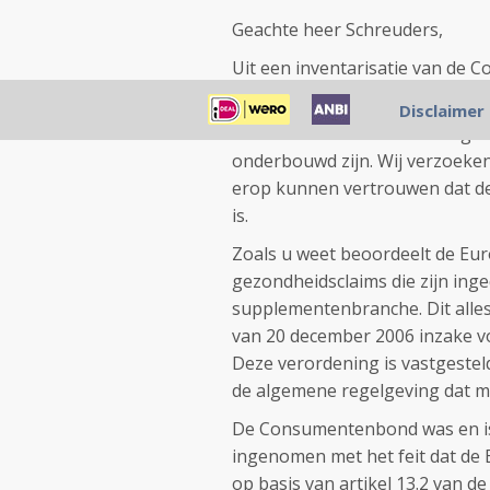
Geachte heer Schreuders,
Uit een inventarisatie van de 
supplementen nog zeer regelm
Disclaimer
Voedselautoriteit heeft vastges
onderbouwd zijn. Wij verzoeke
erop kunnen vertrouwen dat de 
is.
Zoals u weet beoordeelt de Eur
gezondheidsclaims die zijn ing
supplementenbranche. Dit alles
van 20 december 2006 inzake v
Deze verordening is vastgestel
de algemene regelgeving dat mi
De Consumentenbond was en is 
ingenomen met het feit dat de E
op basis van artikel 13.2 van 