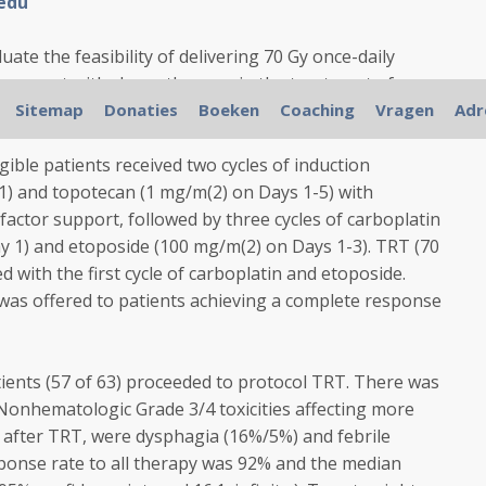
edu
ate the feasibility of delivering 70 Gy once-daily
oncurrent with chemotherapy, in the treatment of
ncer (L-SCLC).
Sitemap
Donaties
Boeken
Coaching
Vragen
Adr
le patients received two cycles of induction
 1) and topotecan (1 mg/m(2) on Days 1-5) with
factor support, followed by three cycles of carboplatin
ay 1) and etoposide (100 mg/m(2) on Days 1-3). TRT (70
ed with the first cycle of carboplatin and etoposide.
n was offered to patients achieving a complete response
ients (57 of 63) proceeded to protocol TRT. There was
 Nonhematologic Grade 3/4 toxicities affecting more
r after TRT, were dysphagia (16%/5%) and febrile
ponse rate to all therapy was 92% and the median