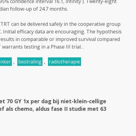
95% confidence interval 16.1, infinity ). Twenty-eight
dian follow-up of 24.7 months.
RT can be delivered safely in the cooperative group
. Initial efficacy data are encouraging. The hypothesis
results in comparable or improved survival compared
warrants testing in a Phase III trial. .
anker
,
bestraling
,
radiotherapie
 70 GY 1x per dag bij niet-klein-cellige
f als chemo, aldus fase II studie met 63