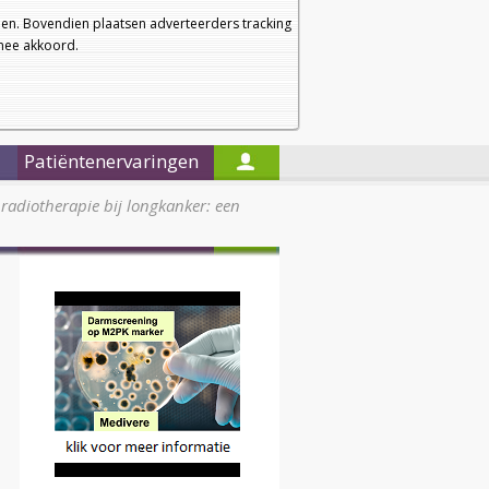
a
a
Startpagina
Nieuwsbrief
a
en. Bovendien plaatsen adverteerders tracking
rmee akkoord.
Alleen in de titels zoeken
Patiëntenervaringen
 radiotherapie bij longkanker: een