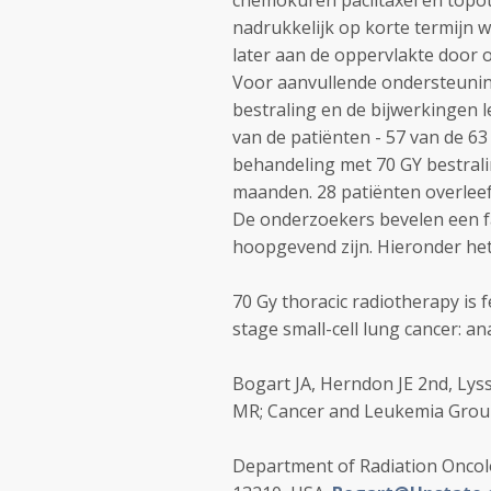
chemokuren paclitaxel en topot
nadrukkelijk op korte termijn 
later aan de oppervlakte door 
Voor aanvullende ondersteuni
bestraling en de bijwerkingen 
van de patiënten - 57 van de 6
behandeling met 70 GY bestrali
maanden. 28 patiënten overlee
De onderzoekers bevelen een fas
hoopgevend zijn. Hieronder het
70 Gy thoracic radiotherapy is 
stage small-cell lung cancer: a
Bogart JA, Herndon JE 2nd, Lyss
MR; Cancer and Leukemia Group
Department of Radiation Oncol