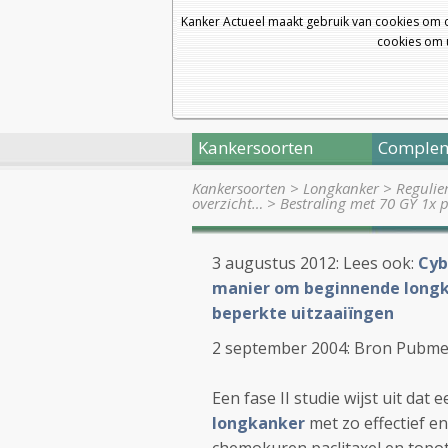
Kanker Actueel maakt gebruik van cookies om 
cookies om u
Kankersoorten
Complem
Kankersoorten
>
Longkanker
>
Regulie
overzicht…
>
Bestraling met 70 GY 1x pe
3 augustus 2012: Lees ook:
Cyb
manier om beginnende longka
beperkte uitzaaiïngen
2 september 2004: Bron Pubmed I
Een fase II studie wijst uit dat
longkanker
met zo effectief e