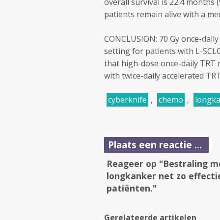
overall survival is 22.4 months (
patients remain alive with a me
CONCLUSION: 70 Gy once-daily T
setting for patients with L-SCLC
that high-dose once-daily TRT 
with twice-daily accelerated TRT 
cyberknife
,
chemo
,
longk
Plaats een reactie ...
Reageer op "Bestraling met
longkanker net zo effectie
patiënten."
Gerelateerde artikelen