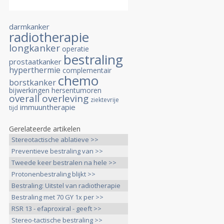
darmkanker
radiotherapie
longkanker
operatie
bestraling
prostaatkanker
hyperthermie
complementair
chemo
borstkanker
bijwerkingen
hersentumoren
overall overleving
ziektevrije
immuuntherapie
tijd
Gerelateerde artikelen
Stereotactische ablatieve >>
Preventieve bestraling van >>
Tweede keer bestralen na hele >>
Protonenbestraling blijkt >>
Bestraling: Uitstel van radiotherapie
>>
Bestraling met 70 GY 1x per >>
RSR 13 - efaproxiral - geeft >>
Stereo-tactische bestraling >>