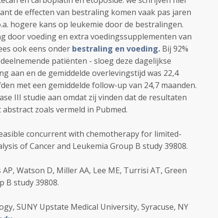
ecan en carboplatin en etoposide. we schrijven hier
want de effecten van bestraling komen vaak pas jaren
o.a. hogere kans op leukemie door de bestralingen.
ng door voeding en extra voedingssupplementen van
lees ook eens onder
bestraling en voeding.
Bij 92%
3 deelnemende patiënten - sloeg deze dagelijkse
ng aan en de gemiddelde overlevingstijd was 22,4
fden met een gemiddelde follow-up van 24,7 maanden.
e III studie aan omdat zij vinden dat de resultaten
 abstract zoals vermeld in Pubmed.
feasible concurrent with chemotherapy for limited-
nalysis of Cancer and Leukemia Group B study 39808.
 AP, Watson D, Miller AA, Lee ME, Turrisi AT, Green
 B study 39808.
ogy, SUNY Upstate Medical University, Syracuse, NY