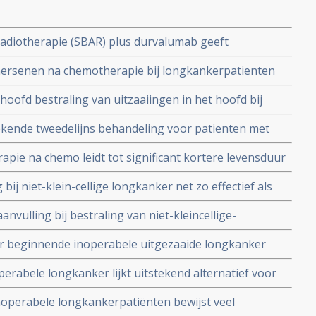
radiotherapie (SBAR) plus durvalumab geeft
re patienten met beginnende niet-kleincellige
 hersenen na chemotherapie bij longkankerpatienten
aaiingen verbetert mediane overall overleving met 45
oofd bestraling van uitzaaiingen in het hoofd bij
leincellige longkanker kan positieve invloed hebben
tekende tweedelijns behandeling voor patienten met
rk verbeterde 1-jaars ziektevrije tijd en overall
rapie na chemo leidt tot significant kortere levensduur
teit van leven copy 1
t-klein-cellige longkanker en meer ongeneeslijke
bij niet-klein-cellige longkanker net zo effectief als
t promotie onderzoek van radioloog el Sharouni
 63 patiënten.
aanvulling bij bestraling van niet-kleincellige-
gevende resultaten in twee fase II studies bij 52 en 51
or beginnende inoperabele uitgezaaide longkanker
g van 40 procent en en ziektevrije tijd van 26 procent.
operabele longkanker lijkt uitstekend alternatief voor
k 4 jaar te bedragen.
licht effectiever.
inoperabele longkankerpatiënten bewijst veel