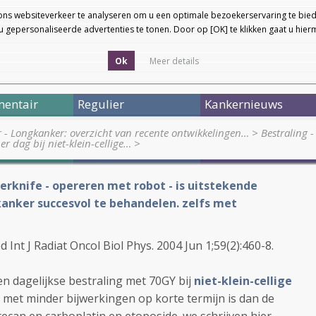
ons websiteverkeer te analyseren om u een optimale bezoekerservaring te bied
 gepersonaliseerde advertenties te tonen. Door op [OK] te klikken gaat u hie
Ok
Meer details
entair
Regulier
Kankernieuws
r - Longkanker: overzicht van recente ontwikkelingen…
>
Bestraling -
r dag bij niet-klein-cellige…
>
erknife - opereren met robot - is uitstekende
nker succesvol te behandelen. zelfs met
nt J Radiat Oncol Biol Phys. 2004 Jun 1;59(2):460-8.
 een dagelijkse bestraling met 70GY bij
niet-klein-cellige
n met minder bijwerkingen op korte termijn is dan de