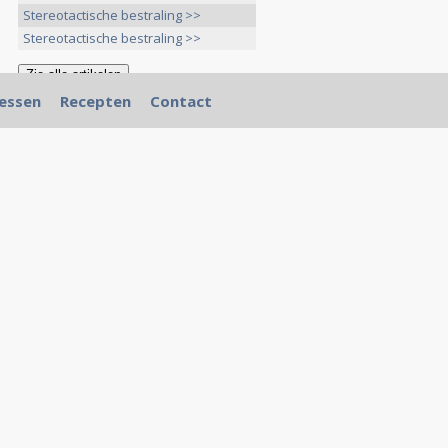
Stereotactische bestraling >>
Stereotactische bestraling >>
essen
Recepten
Contact