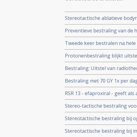
Stereotactische ablatieve body
uitstekende resultaten bij oude
Preventieve bestraling van de
longkanker
met groot risico op hersenuitz
Tweede keer bestralen na hele h
maanden (20 vs 65 maanden)
longkankerpatienten met niet-k
Protonenbestraling blijkt uits
op overall overleving
longkanker met recidief, met ste
Bestraling: Uitstel van radiothe
overleving en veel betere kwali
en vroegtijdige sterfte aan nie
Bestraling met 70 GY 1x per dag 
longkankerpatienten. Blijkt ui
chemo, aldus fase II studie met
RSR 13 - efaproxiral - geeft als 
longkanker significante en hoop
Stereo-tactische bestraling vo
patiënten.
zorgt voor een 5-jaars overlevin
Stereotactische bestraling bij 
Mediane overall overleving blee
operatie en is even effectief, wel
Stereotactische bestraling bij 