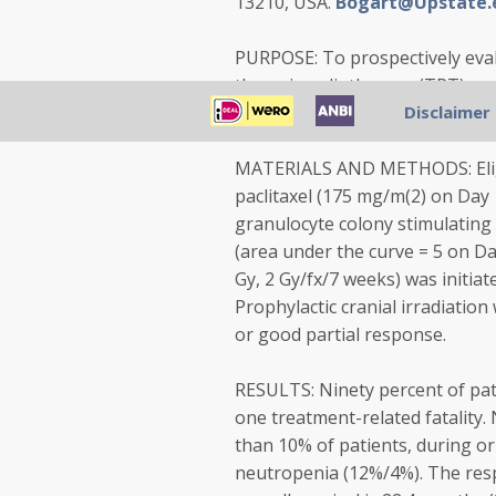
13210, USA.
Bogart@Upstate.
PURPOSE: To prospectively evalu
thoracic radiotherapy (TRT), c
limited-stage small-cell lung ca
Disclaimer
MATERIALS AND METHODS: Eligib
paclitaxel (175 mg/m(2) on Day
granulocyte colony stimulating 
(area under the curve = 5 on D
Gy, 2 Gy/fx/7 weeks) was initiat
Prophylactic cranial irradiatio
or good partial response.
RESULTS: Ninety percent of pat
one treatment-related fatality.
than 10% of patients, during o
neutropenia (12%/4%). The res