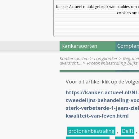
Kanker Actueel maakt gebruik van cookies om 
cookies om u
Kankersoorten
Complem
Kankersoorten
>
Longkanker
>
Regulie
overzicht…
>
Protonenbestraling blijkt
Voor dit artikel klik op de volge
https://kanker-actueel.nl/NL
tweedelijns-behandeling-vo
sterk-verbeterde-1-jaars-zie
kwaliteit-van-leven.html
protonenbestraling
,
Delft
,