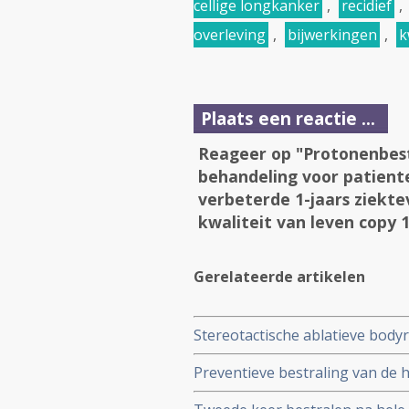
cellige longkanker
,
recidief
,
overleving
,
bijwerkingen
,
k
Plaats een reactie ...
Reageer op "Protonenbestr
behandeling voor patient
verbeterde 1-jaars ziektev
kwaliteit van leven copy 
Gerelateerde artikelen
Stereotactische ablatieve body
uitstekende resultaten bij oude
Preventieve bestraling van de
longkanker
met groot risico op hersenuitz