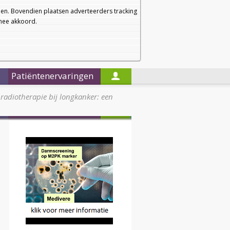
a
a
Startpagina
Nieuwsbrief
a
en. Bovendien plaatsen adverteerders tracking
rmee akkoord.
Alleen in de titels zoeken
Patiëntenervaringen
 radiotherapie bij longkanker: een