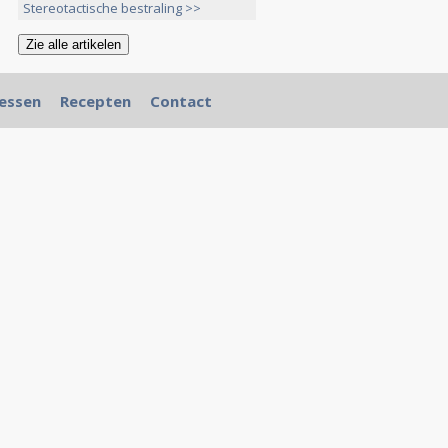
Stereotactische bestraling >>
essen
Recepten
Contact