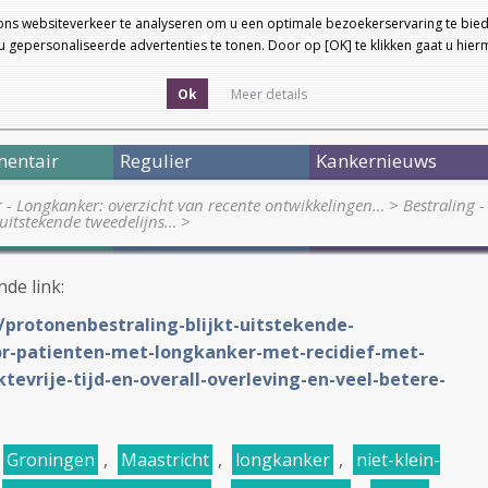
ons websiteverkeer te analyseren om u een optimale bezoekerservaring te bied
 gepersonaliseerde advertenties te tonen. Door op [OK] te klikken gaat u hie
Ok
Meer details
entair
Regulier
Kankernieuws
r - Longkanker: overzicht van recente ontwikkelingen…
>
Bestraling -
 uitstekende tweedelijns…
>
nde link:
/protonenbestraling-blijkt-uitstekende-
or-patienten-met-longkanker-met-recidief-met-
ktevrije-tijd-en-overall-overleving-en-veel-betere-
Groningen
,
Maastricht
,
longkanker
,
niet-klein-