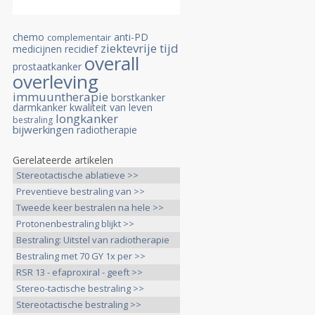
chemo
anti-PD
complementair
ziektevrije tijd
medicijnen
recidief
overall
prostaatkanker
overleving
immuuntherapie
borstkanker
darmkanker
kwaliteit van leven
longkanker
bestraling
bijwerkingen
radiotherapie
Gerelateerde artikelen
Stereotactische ablatieve >>
Preventieve bestraling van >>
Tweede keer bestralen na hele >>
Protonenbestraling blijkt >>
Bestraling: Uitstel van radiotherapie
>>
Bestraling met 70 GY 1x per >>
RSR 13 - efaproxiral - geeft >>
Stereo-tactische bestraling >>
Stereotactische bestraling >>