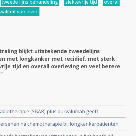
tweede lijns behandeling
,
ziektevrije tijd
,
overall
waliteit van leven
aling blijkt uitstekende tweedelijns
en met longkanker met recidief, met sterk
rije tijd en overall overleving en veel betere
1"
radiotherapie (SBAR) plus durvalumab geeft
re patienten met beginnende niet-kleincellige
 hersenen na chemotherapie bij longkankerpatienten
aaiingen verbetert mediane overall overleving met 45