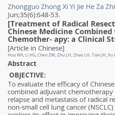
Zhongguo Zhong Xi Yi Jie He Za Zhi
Jun;35(6):648-53.
[Treatment of Radical Resec
Chinese Medicine Combined 
Chemother- apy: a Clinical St
[Article in Chinese]
Hou WX
,
Li HG
,
Chen ZW
,
Zhu LH
,
Zhao LH
,
Tian JH
,
Xu 
Abstract
OBJECTIVE:
To evaluate the efficacy of Chines
combined adjuvant chemotherapy 
relapse and metastasis of radical re
non-small cell lung cancer (NSCLC) 
explore its effect in improving their 