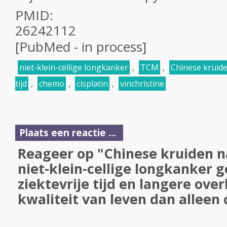
PMID:
26242112
[PubMed - in process]
niet-klein-cellige longkanker
,
TCM
,
Chinese kruid
tijd
,
chemo
,
cisplatin
,
vinchristine
Plaats een reactie ...
Reageer op "Chinese kruiden n
niet-klein-cellige longkanker 
ziektevrije tijd en langere ove
kwaliteit van leven dan alleen