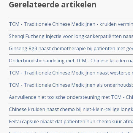
Gerelateerde artikelen
TCM - Traditionele Chinese Medicijnen - kruiden vermi
naast tropisetron veroorzaakt door chemotherapie bij p
Shenqi Fuzheng injectie voor longkankerpatiënten naas
longkanker en verbeteren kwaliteit van leven copy 1
aantal witte bloedcellen, reguleert de immuunfunctie va
Ginseng Rg3 naast chemotherapie bij patienten met g
tumormarkers en verbetert de klinische werkzaamheid
III-IV geeft betere resultaten op mediane overall overle
Onderhoudsbehandeling met TCM - Chinese kruiden na
kwaliteit van leven.
longkanker geeft significant betere overall overleving e
TCM - Traditionele Chinese Medicijnen naast westerse 
leven
niet-kleincellige longkanker geeft langere levensduur be
TCM - Traditionele Chinese Medicijnen als onderhoud
vergelijking met alleen westerse medicijnen
niet-kleincellige longkanker geeft langere levensduur en
Aanvullende niet toxische ondersteuning met TCM - Ch
vergelijking met chemo
yoga, beweging, voeding enz. naast en na reguliere be
Chinese kruiden naast chemo bij niet-klein-cellige long
bestraling - bij longkanker in alle stadia vermindert ka
tijd en langere overleving en betere kwaliteit van leven
60 procent
Feitai capsule maakt dat patiënten hun chemokuur afma
controle - 20 procent - over de ziekte bij patiënten met 