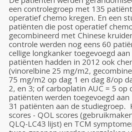
De patiënten werden gerandomisee
een controlegroep met 135 patiënt
operatief chemo kregen. En een s
patiënten die post operatief chem
gecombineerd met Chinese kruiden
controle werden nog eens 60 patiën
cellige longkanker toegevoegd aan 
patiënten hadden in 2012 ook ch
(vinorelbine 25 mg/m2, gecombinee
75 mg/m2 op dag 1 en dag 8/op da
2, en 3; of carboplatin AUC = 5 op 
patiënten werden toegevoegd aan 
31 patiënten aan de studiegroep. K
scores - QOL scores (gebruikmak
QLQ-LC43 lijst) en TCM symptomen