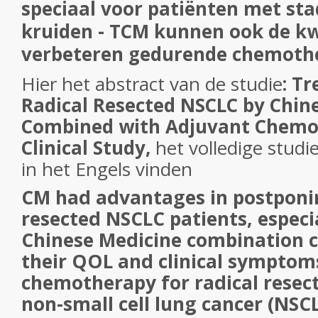
speciaal voor patiënten met sta
kruiden - TCM kunnen ook de kw
verbeteren gedurende chemothe
Hier het abstract van de studie
: T
Radical Resected NSCLC by Chin
Combined with Adjuvant Chemot
Clinical Study,
het volledige studi
in het Engels vinden
CM had advantages in postponin
resected NSCLC patients, especial
Chinese Medicine combination 
their QOL and clinical symptom
chemotherapy for radical resecte
non-small cell lung cancer (NSC