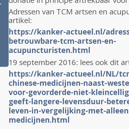
donatie in principe aftrekbaar voor
>
Adressen van TCM artsen en acupun
artikel:
https://kanker-actueel.nl/adres
betrouwbare-tcm-artsen-en-
acupuncturisten.html
19 september 2016: lees ook dit ar
https://kanker-actueel.nl/NL/tc
chinese-medicijnen-naast-weste
voor-gevorderde-niet-kleincelli
geeft-langere-levensduur-betere
leven-in-vergelijking-met-allee
medicijnen.html