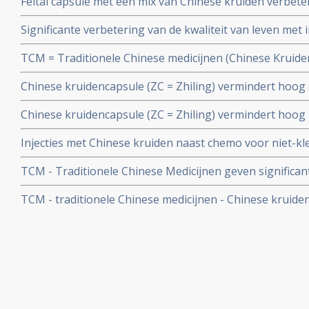
Feitai capsule met een mix van Chinese kruiden verbetert
stadium IIIB en IV.
kwaliteit van leven bij longkankerpatienten graad III en I
Significante verbetering van de kwaliteit van leven met 
longkanker) t.o.v. niets doen.
aanvulling op chemokuren - Gemcitabine en Cisplatin - bi
TCM = Traditionele Chinese medicijnen (Chinese Kruiden)
longkanker
verbetering (superieur zeggen onderzoekers) van de kwa
Chinese kruidencapsule (ZC = Zhiling) vermindert hoog 
significante verlenging van levensduur (50 procent lan
chemo bij longkanker (gevorderd stadium) en vergroot 
Chinese kruidencapsule (ZC = Zhiling) vermindert hoog 
significant.
chemo bij longkanker (gevorderd stadium) en vergroot 
Injecties met Chinese kruiden naast chemo voor niet-kl
significant.
III en IV) verbeteren mediane overlevingstijd en verbeter
TCM - Traditionele Chinese Medicijnen geven significant
bestraling bij longkanker
TCM - traditionele Chinese medicijnen - Chinese kruide
longkanker. Mono of aanvullend bij chemo of bestraling
2010