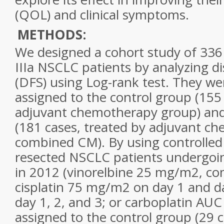
(QOL) and clinical symptoms.
METHODS:
We designed a cohort study of 336 
IIIa NSCLC patients by analyzing di
(DFS) using Log-rank test. They w
assigned to the control group (155 
adjuvant chemotherapy group) and
(181 cases, treated by adjuvant c
combined CM). By using controlled
resected NSCLC patients undergo
in 2012 (vinorelbine 25 mg/m2, c
cisplatin 75 mg/m2 on day 1 and d
day 1, 2, and 3; or carboplatin AUC
assigned to the control group (29 c