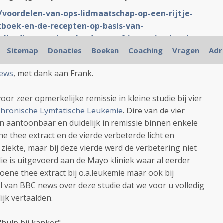
/voordelen-van-ops-lidmaatschap-op-een-rijtje-
kboek-en-de-recepten-op-basis-van-
llerdieet-te-downloaden-enof-in-te-zien.html
Sitemap
Donaties
Boeken
Coaching
Vragen
Adr
oegd onderaan
ews
, met dank aan Frank.
oor zeer opmerkelijke remissie in kleine studie bij vier
Chronische Lymfatische Leukemie
. Dire van de vier
aantoonbaar en duidelijk in remissie binnen enkele
 thee extract en de vierde verbeterde licht en
 ziekte, maar bij deze vierde werd de verbetering niet
die is uitgevoerd aan de Mayo kliniek waar al eerder
ene thee extract bij o.a.leukemie maar ook bij
kel van BBC news over deze studie dat we voor u volledig
ijk vertaalden.
hulp bij kanker".