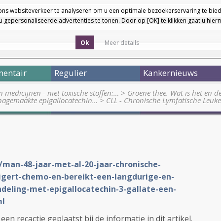
ons websiteverkeer te analyseren om u een optimale bezoekerservaring te bied
 gepersonaliseerde advertenties te tonen. Door op [OK] te klikken gaat u hie
Ok
Meer details
entair
Regulier
Kankernieuws
medicijnen - niet toxische stoffen:…
>
Groene thee. Wat is het en 
 nagemaakte epigallocatechin…
>
CLL - Chronische Lymfatische Leuk
/man-48-jaar-met-al-20-jaar-chronische-
igert-chemo-en-bereikt-een-langdurige-en-
eling-met-epigallocatechin-3-gallate-een-
ml
en recactie geplaatst bij de informatie in dit artikel.