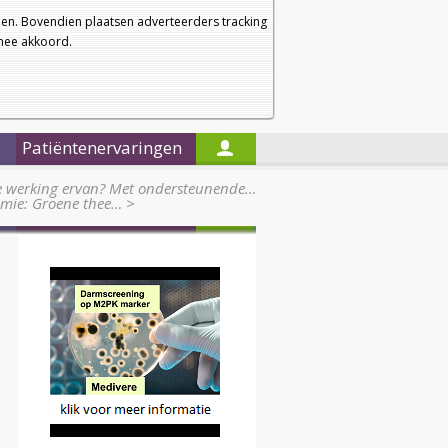
a
a
Startpagina
Nieuwsbrief
a
en. Bovendien plaatsen adverteerders tracking
rmee akkoord.
Alleen in de titels zoeken
Patiëntenervaringen
de werking ervan? Met ondersteunende…
emie: Groene thee…
>