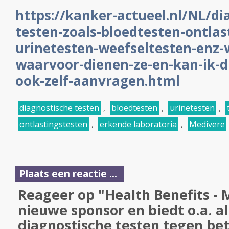
https://kanker-actueel.nl/NL/di
testen-zoals-bloedtesten-ontlas
urinetesten-weefseltesten-enz-w
waarvoor-dienen-ze-en-kan-ik-di
ook-zelf-aanvragen.html
diagnostische testen
,
bloedtesten
,
urinetesten
,
ontlastingstesten
,
erkende laboratoria
,
Medivere
Plaats een reactie ...
Reageer op "Health Benefits - 
nieuwe sponsor en biedt o.a. a
diagnostische testen tegen bet