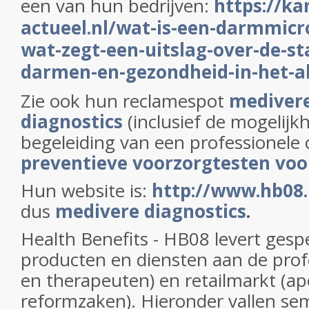
een van hun bedrijven:
https://ka
actueel.nl/wat-is-een-darmmicr
wat-zegt-een-uitslag-over-de-st
darmen-en-gezondheid-in-het-
Zie ook hun reclamespot
mediver
diagnostics
(inclusief de mogelijk
begeleiding van een professionele 
preventieve voorzorgtesten vo
Hun website is:
http://www.hb08.
dus
medivere diagnostics
.
Health Benefits - HB08 levert gespe
producten en diensten aan de profe
en therapeuten) en retailmarkt (ap
reformzaken). Hieronder vallen se