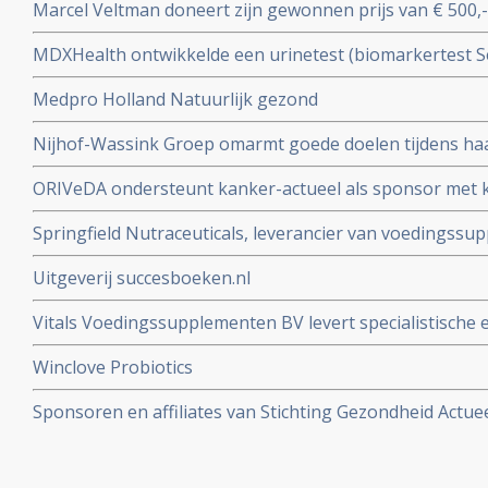
Marcel Veltman doneert zijn gewonnen prijs van € 500,
actueel.
MDXHealth ontwikkelde een urinetest (biomarkertest S
verhoogde PSA gerelateerd is aan prostaatkanker en mee
Medpro Holland Natuurlijk gezond
prostaatkanker blijkt te zijn
Nijhof-Wassink Groep omarmt goede doelen tijdens haa
bedrag op voor kanker-actueel
ORIVeDA ondersteunt kanker-actueel als sponsor met k
medicinale paddenstoelen voor onze donateurs
Springfield Nutraceuticals, leverancier van voedingss
Uitgeverij succesboeken.nl
Vitals Voedingssupplementen BV levert specialistische
voedingssupplementen
Winclove Probiotics
Sponsoren en affiliates van Stichting Gezondheid Actue