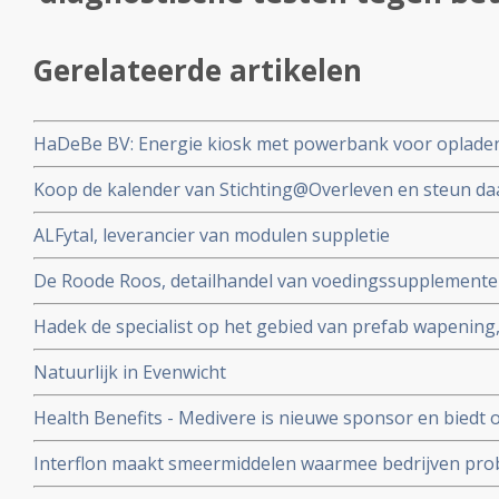
Gerelateerde artikelen
HaDeBe BV: Energie kiosk met powerbank voor opladen
geven van presentaties bv tegen kleine vergoeding is d
Koop de kalender van Stichting@Overleven en steun da
beurt al heel veel mensen en gezinnen hebben geholpe
ALFytal, leverancier van modulen suppletie
De Roode Roos, detailhandel van voedingssupplementen
producenten
Hadek de specialist op het gebied van prefab wapening
funderingsherstel, utiliteits- en woningbouw, weg- en
Natuurlijk in Evenwicht
compleet betonwerk.
Health Benefits - Medivere is nieuwe sponsor en biedt o
testen tegen betaalbare prijzen
Interflon maakt smeermiddelen waarmee bedrijven pro
besparen