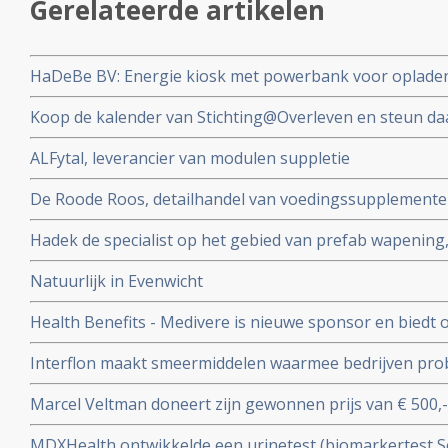
Gerelateerde artikelen
HaDeBe BV: Energie kiosk met powerbank voor opladen
geven van presentaties bv tegen kleine vergoeding is d
Koop de kalender van Stichting@Overleven en steun da
beurt al heel veel mensen en gezinnen hebben geholpe
ALFytal, leverancier van modulen suppletie
De Roode Roos, detailhandel van voedingssupplementen
producenten
Hadek de specialist op het gebied van prefab wapening
funderingsherstel, utiliteits- en woningbouw, weg- en
Natuurlijk in Evenwicht
compleet betonwerk.
Health Benefits - Medivere is nieuwe sponsor en biedt o
testen tegen betaalbare prijzen
Interflon maakt smeermiddelen waarmee bedrijven pro
besparen
Marcel Veltman doneert zijn gewonnen prijs van € 500,
actueel.
MDXHealth ontwikkelde een urinetest (biomarkertest S