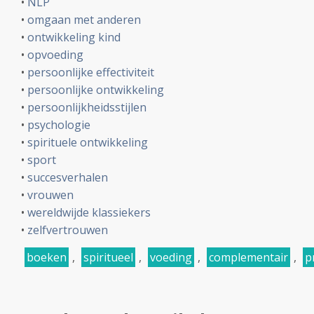
•
NLP
•
omgaan met anderen
•
ontwikkeling kind
•
opvoeding
•
persoonlijke effectiviteit
•
persoonlijke ontwikkeling
•
persoonlijkheidsstijlen
•
psychologie
•
spirituele ontwikkeling
•
sport
•
succesverhalen
•
vrouwen
•
wereldwijde klassiekers
•
zelfvertrouwen
boeken
,
spiritueel
,
voeding
,
complementair
,
p