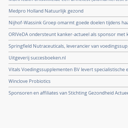
verhoogde PSA gerelateerd is aan prostaatkanker en mee
Medpro Holland Natuurlijk gezond
prostaatkanker blijkt te zijn
Nijhof-Wassink Groep omarmt goede doelen tijdens haa
bedrag op voor kanker-actueel
ORIVeDA ondersteunt kanker-actueel als sponsor met k
medicinale paddenstoelen voor onze donateurs
Springfield Nutraceuticals, leverancier van voedingss
Uitgeverij succesboeken.nl
Vitals Voedingssupplementen BV levert specialistische
voedingssupplementen
Winclove Probiotics
Sponsoren en affiliates van Stichting Gezondheid Actue