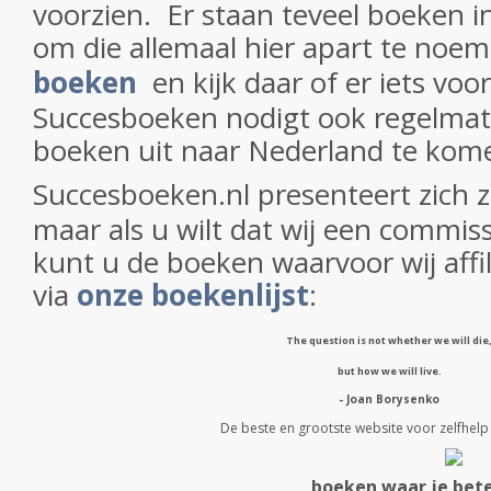
voorzien. Er staan teveel boeken i
om die allemaal hier apart te noe
boeken
en kijk daar of er iets voor 
Succesboeken nodigt ook regelmati
boeken uit naar Nederland te kom
Succesboeken.nl presenteert zich 
maar als u wilt dat wij een commi
kunt u de boeken waarvoor wij affili
via
onze boekenlijst
:
The question is not whether we will die
but how we will live.
- Joan Borysenko
De beste en grootste website voor zelfhe
boeken waar je bet